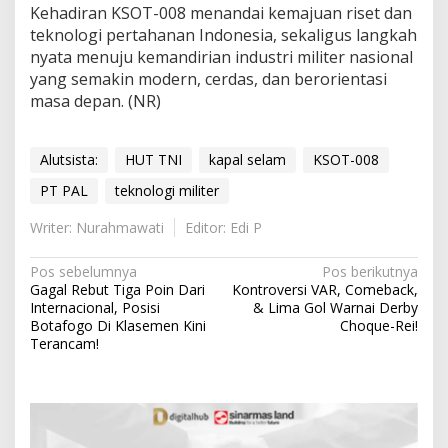
Kehadiran KSOT-008 menandai kemajuan riset dan
teknologi pertahanan Indonesia, sekaligus langkah
nyata menuju kemandirian industri militer nasional
yang semakin modern, cerdas, dan berorientasi
masa depan. (NR)
Alutsista:
HUT TNI
kapal selam
KSOT-008
PT PAL
teknologi militer
Writer: Nurahmawati
Editor: Edi P
N
Pos sebelumnya
Pos berikutnya
Gagal Rebut Tiga Poin Dari
Kontroversi VAR, Comeback,
a
Internacional, Posisi
& Lima Gol Warnai Derby
v
Botafogo Di Klasemen Kini
Choque-Rei!
Terancam!
i
g
a
s