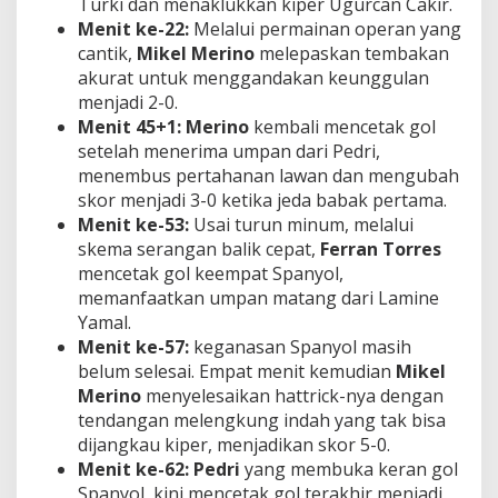
Turki dan menaklukkan kiper Ugurcan Cakir.
Menit ke-22:
Melalui permainan operan yang
cantik,
Mikel Merino
melepaskan tembakan
akurat untuk menggandakan keunggulan
menjadi 2-0.
Menit 45+1:
Merino
kembali mencetak gol
setelah menerima umpan dari Pedri,
menembus pertahanan lawan dan mengubah
skor menjadi 3-0 ketika jeda babak pertama.
Menit ke-53:
Usai turun minum, melalui
skema serangan balik cepat,
Ferran Torres
mencetak gol keempat Spanyol,
memanfaatkan umpan matang dari Lamine
Yamal.
Menit ke-57:
keganasan Spanyol masih
belum selesai. Empat menit kemudian
Mikel
Merino
menyelesaikan hattrick-nya dengan
tendangan melengkung indah yang tak bisa
dijangkau kiper, menjadikan skor 5-0.
Menit ke-62:
Pedri
yang membuka keran gol
Spanyol, kini mencetak gol terakhir menjadi