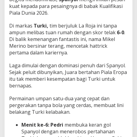
p
kuat kepada para pesaingnya di babak Kualifikasi
u
Piala Dunia 2026.
r
n
Di markas
Turki,
tim berjuluk La Roja ini tanpa
a
!
ampun melibas tuan rumah dengan skor telak
6-0
.
Di balik kemenangan fantastis ini, nama Mikel
Merino bersinar terang, mencetak hattrick
pertama dalam kariernya.
Laga dimulai dengan dominasi penuh dari Spanyol.
Sejak peluit dibunyikan, Juara bertahan Piala Eropa
itu tak memberi kesempatan bagi Turki untuk
bernapas.
Permainan umpan satu-dua yang cepat dan
pergerakan tanpa bola yang cerdas, membuat lini
belakang Turki kelabakan.
Menit ke-6:
Pedri
membuka keran gol
Spanyol dengan menerobos pertahanan