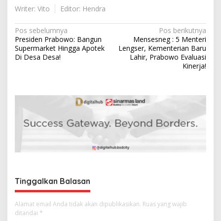
Writer: Vito
Editor: Hendra
N
Pos sebelumnya
Pos berikutnya
Presiden Prabowo: Bangun
Mensesneg : 5 Menteri
a
Supermarket Hingga Apotek
Lengser, Kementerian Baru
v
Di Desa Desa!
Lahir, Prabowo Evaluasi
Kinerja!
i
g
a
s
i
p
o
s
Tinggalkan Balasan
Alamat email Anda tidak akan dipublikasikan.
Ruas yang wajib
ditandai
*