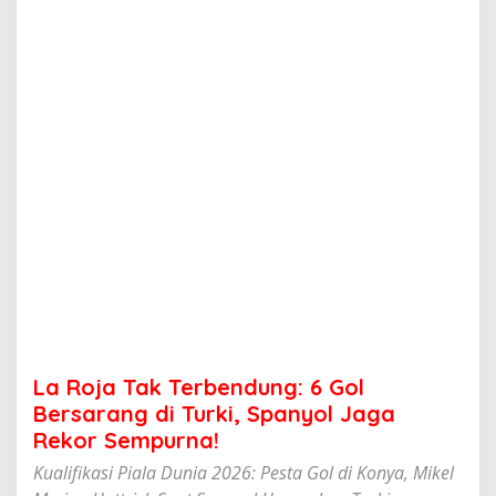
e
r
b
e
n
d
u
n
g
:
6
G
o
l
B
e
r
s
a
La Roja Tak Terbendung: 6 Gol
r
a
Bersarang di Turki, Spanyol Jaga
n
Rekor Sempurna!
g
d
Kualifikasi Piala Dunia 2026: Pesta Gol di Konya, Mikel
i