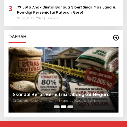
3
79 Juta Anak Diintai Bahaya Siber! Sinar Mas Land &
Komdigi Persenjatai Ratusan Guru!
Senin, 13 Juli 2026 | 09:12 WIB
DAERAH
A
Skandal Beras Bernutrisi Dibongkar Negara
T
Di Daerah, Nasional
|
Senin, 3 Agustus 2026 | 10:11 WIB
Di