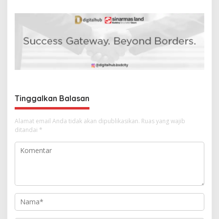
i
g
a
s
i
p
o
s
Tinggalkan Balasan
Alamat email Anda tidak akan dipublikasikan.
Ruas yang wajib
ditandai
*