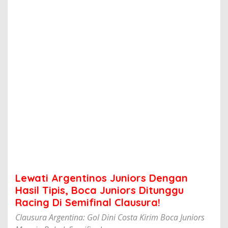
n
t
i
n
o
s
J
u
n
i
o
r
s
D
e
n
g
a
n
Lewati Argentinos Juniors Dengan
H
a
Hasil Tipis, Boca Juniors Ditunggu
s
Racing Di Semifinal Clausura!
i
l
Clausura Argentina: Gol Dini Costa Kirim Boca Juniors
T