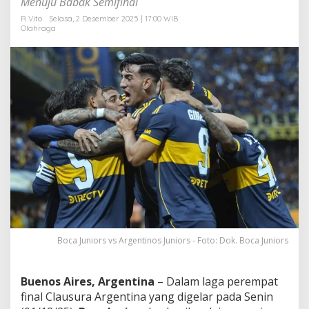
Menuju Babak Semifinal
i
p
R Vito
Selasa, 2 Desember 2025 | 17:00 WIB
Olahraga
i
s
,
B
o
c
a
J
u
n
i
o
r
s
D
i
t
Boca Juniors vs Argentinos Juniors - Foto: Dok. Boca Juniors
u
n
g
g
Buenos Aires, Argentina
– Dalam laga perempat
u
final Clausura Argentina yang digelar pada Senin
R