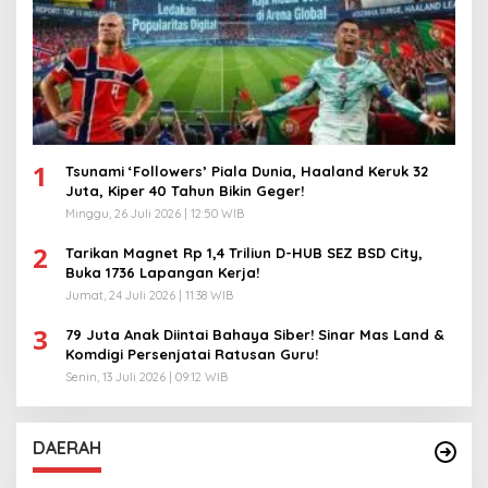
1
Tsunami ‘Followers’ Piala Dunia, Haaland Keruk 32
Juta, Kiper 40 Tahun Bikin Geger!
Minggu, 26 Juli 2026 | 12:50 WIB
2
Tarikan Magnet Rp 1,4 Triliun D-HUB SEZ BSD City,
Buka 1736 Lapangan Kerja!
Jumat, 24 Juli 2026 | 11:38 WIB
3
79 Juta Anak Diintai Bahaya Siber! Sinar Mas Land &
Komdigi Persenjatai Ratusan Guru!
Senin, 13 Juli 2026 | 09:12 WIB
DAERAH