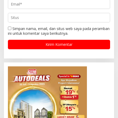
Simpan nama, email, dan situs web saya pada peramban
ini untuk komentar saya berikutnya.