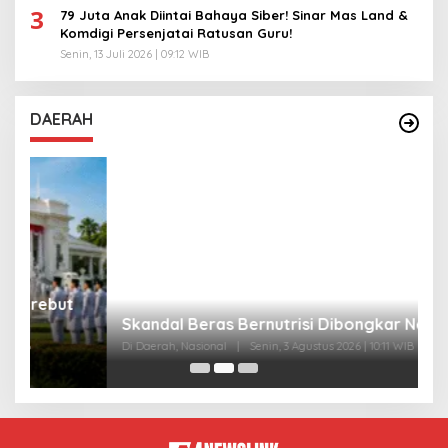
3
79 Juta Anak Diintai Bahaya Siber! Sinar Mas Land &
Komdigi Persenjatai Ratusan Guru!
Senin, 13 Juli 2026 | 09:12 WIB
DAERAH
A
Skandal Beras Bernutrisi Dibongkar Negara
T
Di Daerah, Nasional
|
Senin, 3 Agustus 2026 | 10:11 WIB
Di