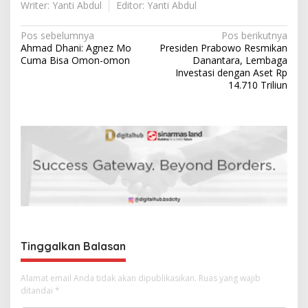
Writer: Yanti Abdul
Editor: Yanti Abdul
N
Pos sebelumnya
Pos berikutnya
Ahmad Dhani: Agnez Mo
Presiden Prabowo Resmikan
a
Cuma Bisa Omon-omon
Danantara, Lembaga
v
Investasi dengan Aset Rp
14.710 Triliun
i
g
a
s
i
p
o
s
Tinggalkan Balasan
Alamat email Anda tidak akan dipublikasikan.
Ruas yang wajib
ditandai
*