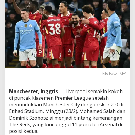
n
M
a
n
C
i
t
y
2
-
0
File Foto : AFP
Manchester, Inggris
– Liverpool semakin kokoh
di puncak klasemen Premier League setelah
menundukkan Manchester City dengan skor 2-0 di
Etihad Stadium, Minggu (23/2). Mohamed Salah dan
Dominik Szoboszlai menjadi bintang kemenangan
The Reds, yang kini unggul 11 poin dari Arsenal di
posisi kedua.