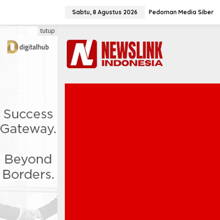
L
e
Sabtu, 8 Agustus 2026
Pedoman Media Siber
w
a
tutup
t
i
k
e
k
o
n
t
e
n