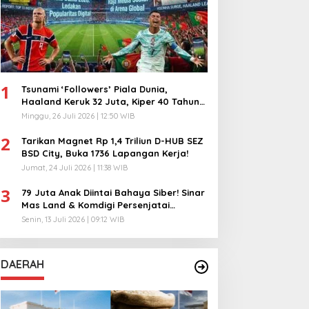
1
Tsunami ‘Followers’ Piala Dunia,
Haaland Keruk 32 Juta, Kiper 40 Tahun
Bikin Geger!
Minggu, 26 Juli 2026 | 12:50 WIB
2
Tarikan Magnet Rp 1,4 Triliun D-HUB SEZ
BSD City, Buka 1736 Lapangan Kerja!
Jumat, 24 Juli 2026 | 11:38 WIB
3
79 Juta Anak Diintai Bahaya Siber! Sinar
Mas Land & Komdigi Persenjatai
Ratusan Guru!
Senin, 13 Juli 2026 | 09:12 WIB
DAERAH