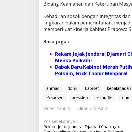
Bidang Keamanan dan Ketertiban Masyar
Kehadiran sosok dengan integritas dan 
lingkaran dalam pemerintahan, menjadi
memperkuat kinerja kabinet Prabowo Su
Baca juga :
Rekam Jejak Jenderal Djamari C
Menko Polkam!
Babak Baru Kabinet Merah Puti
Polkam, Erick Thohir Menpora!
ahmad
dofiri
kabinet
kepalabadan
Prabowo
presiden
reshuffle
tohir
Writer: Yanti A
Editor: H.A Putra
N
Pos sebelumnya
Rekam Jejak Jenderal Djamari Chaniago:
a
Dari Panglima Kostrad ke Menko Polkam!