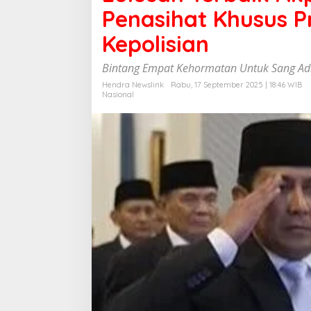
a
Penasihat Khusus P
n
T
Kepolisian
e
r
Bintang Empat Kehormatan Untuk Sang Adh
b
a
Hendra Newslink
Rabu, 17 September 2025 | 18:46 WIB
Nasional
i
k
A
k
p
o
l
,
A
h
m
a
d
D
o
f
i
r