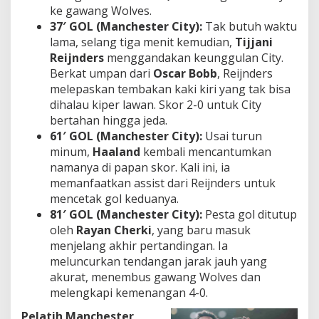
ke gawang Wolves.
37′ GOL (Manchester City):
Tak butuh waktu
lama, selang tiga menit kemudian,
Tijjani
Reijnders
menggandakan keunggulan City.
Berkat umpan dari
Oscar Bobb
, Reijnders
melepaskan tembakan kaki kiri yang tak bisa
dihalau kiper lawan. Skor 2-0 untuk City
bertahan hingga jeda.
61′ GOL (Manchester City):
Usai turun
minum,
Haaland
kembali mencantumkan
namanya di papan skor. Kali ini, ia
memanfaatkan
assist
dari Reijnders untuk
mencetak gol keduanya.
81′ GOL (Manchester City):
Pesta gol ditutup
oleh
Rayan Cherki
, yang baru masuk
menjelang akhir pertandingan. Ia
meluncurkan tendangan jarak jauh yang
akurat, menembus gawang Wolves dan
melengkapi kemenangan 4-0.
Pelatih Manchester