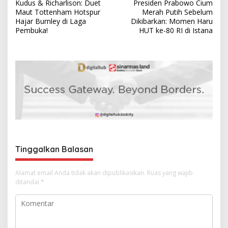
Kudus & Richarlison: Duet
Presiden Prabowo Cium
a
Maut Tottenham Hotspur
Merah Putih Sebelum
v
Hajar Burnley di Laga
Dikibarkan: Momen Haru
Pembuka!
HUT ke-80 RI di Istana
i
g
a
s
i
p
o
s
Tinggalkan Balasan
Alamat email Anda tidak akan dipublikasikan.
Ruas yang wajib
ditandai
*