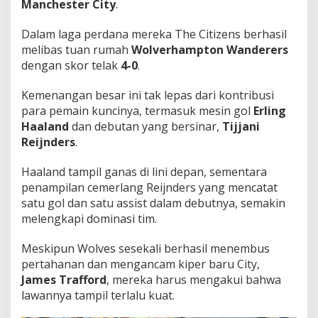
Manchester City
.
b
u
Dalam laga perdana mereka
The Citizens
berhasil
k
a
melibas tuan rumah
Wolverhampton Wanderers
!
dengan skor telak
4-0
.
Kemenangan besar ini tak lepas dari kontribusi
para pemain kuncinya, termasuk mesin gol
Erling
Haaland
dan debutan yang bersinar,
Tijjani
Reijnders
.
Haaland tampil ganas di lini depan, sementara
penampilan cemerlang Reijnders yang mencatat
satu gol dan satu
assist
dalam debutnya, semakin
melengkapi dominasi tim.
Meskipun Wolves sesekali berhasil menembus
pertahanan dan mengancam kiper baru City,
James Trafford
, mereka harus mengakui bahwa
lawannya tampil terlalu kuat.