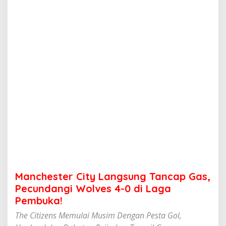
C
i
t
y
L
a
n
g
s
u
n
g
T
a
n
c
a
p
G
Manchester City Langsung Tancap Gas,
a
s
Pecundangi Wolves 4-0 di Laga
,
Pembuka!
P
e
The Citizens Memulai Musim Dengan Pesta Gol,
c