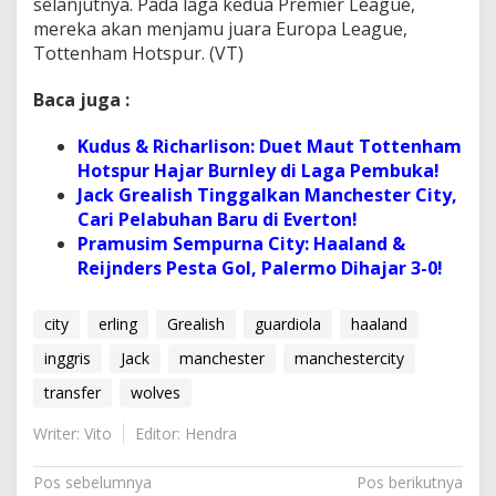
selanjutnya. Pada laga kedua Premier League,
mereka akan menjamu juara Europa League,
Tottenham Hotspur. (VT)
Baca juga :
Kudus & Richarlison: Duet Maut Tottenham
Hotspur Hajar Burnley di Laga Pembuka!
Jack Grealish Tinggalkan Manchester City,
Cari Pelabuhan Baru di Everton!
Pramusim Sempurna City: Haaland &
Reijnders Pesta Gol, Palermo Dihajar 3-0!
city
erling
Grealish
guardiola
haaland
inggris
Jack
manchester
manchestercity
transfer
wolves
Writer: Vito
Editor: Hendra
N
Pos sebelumnya
Pos berikutnya