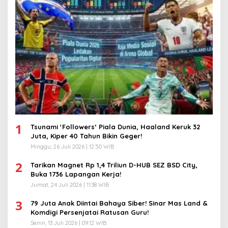
1
Tsunami ‘Followers’ Piala Dunia, Haaland Keruk 32
Juta, Kiper 40 Tahun Bikin Geger!
Minggu, 26 Juli 2026 | 12:50 WIB
2
Tarikan Magnet Rp 1,4 Triliun D-HUB SEZ BSD City,
Buka 1736 Lapangan Kerja!
Jumat, 24 Juli 2026 | 11:38 WIB
3
79 Juta Anak Diintai Bahaya Siber! Sinar Mas Land &
Komdigi Persenjatai Ratusan Guru!
Senin, 13 Juli 2026 | 09:12 WIB