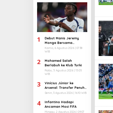
1
Debut Manis Jeremy
Monga Bersama
Manchester City
Kamis, 6 Agustus 2026 | 07:38
WIB
2
Mohamed Salah
Berlabuh ke Klub Turki
Rabu, 5 Agustus 2026 | 15:05
WIB
3
Vinícius Júnior ke
Arsenal: Transfer Penuh
Risiko
Senin, 3 Agustus 2026 | 16:10 WIB
4
Infantino Hadapi
Ancaman Mosi FIFA
Minggu, 2 Agustus 2026 | 09:07