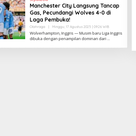
D
Manchester City Langsung Tancap
R
A
Gas, Pecundangi Wolves 4-0 di
N
Pendaftaran Istana Dibuka,
E
Laga Pembuka!
Warga Berebut Kuota
W
S
Olahraga
|
Minggu, 17 Agustus 2025 | 09:26 WIB
O
Di Daerah, Nasional
|
Rabu, 5 Agustus 2026 |
L
L
Wolverhampton, Inggris — Musim baru Liga Inggris
09:13 WIB
I
E
dibuka dengan penampilan dominan dari
N
H
K
H
E
N
D
R
A
N
E
W
S
L
I
N
K