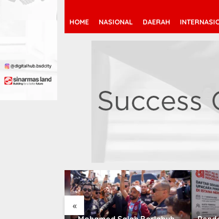
HOME
NASIONAL
DAERAH
INTERNASI
«
 Jeremy
Mohamed Salah Berlabuh
Pendaf