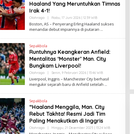
Haaland Yang Meruntuhkan Timnas
Irak 4-1!
Olahraga
|
Rabu, 17 Juni 2026 | 12:39 WIB
O
L
Boston, AS – Penyerang Erling Haaland sukses
E
menandai debut impiannya di putaran
H
H
E
N
Sepakbola
D
Runtuhnya Keangkeran Anfield:
R
A
Mentalitas ‘Monster’ Man. City
N
E
Bungkam Liverpool!
W
S
Olahraga
|
Senin, 9 Februari 2026 | 13:46 WIB
O
L
L
Liverpool, Inggris – Manchester City berhasil
I
E
mengukir sejarah baru di Anfield setelah
N
H
K
H
E
N
Sepakbola
D
“Haaland Menggila, Man. City
R
A
Rebut Takhta! Resmi Jadi Tim
N
E
Paling Menakutkan di Inggris
W
S
Olahraga
|
Minggu, 21 Desember 2025 | 13:24 WIB
O
L
L