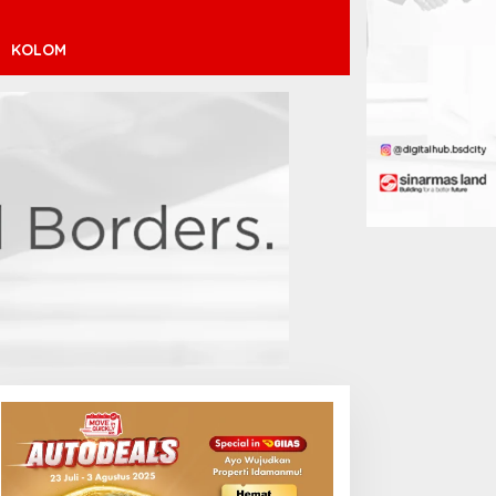
KOLOM
inícius Júnior ke Arsenal:
ransfer Penuh Risiko
Debut Manis Jeremy