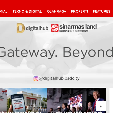
ONAL
TEKNO & DIGITAL
OLAHRAGA
PROPERTI
FEATURES
V
T
»
taran Istana Dibuka,
Suara Arab Michigan Ubah