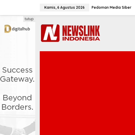
L
e
Kamis, 6 Agustus 2026
Pedoman Media Siber
w
a
tutup
t
i
k
e
k
o
n
t
e
n