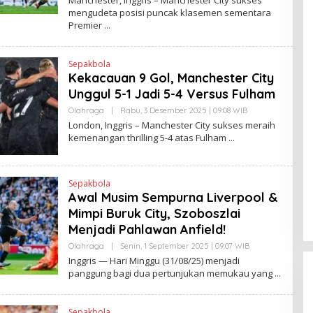
Manchester, Inggris – Manchester City sukses
I
E
mengudeta posisi puncak klasemen sementara
N
H
K
Premier
H
E
N
D
Sepakbola
R
A
Kekacauan 9 Gol, Manchester City
N
Unggul 5-1 Jadi 5-4 Versus Fulham
E
W
Olahraga
|
Rabu, 3 Desember 2025 | 09:08 WIB
O
S
L
L
London, Inggris – Manchester City sukses meraih
E
I
kemenangan thrilling 5-4 atas Fulham
H
N
H
K
E
N
D
Sepakbola
R
Awal Musim Sempurna Liverpool &
A
N
Mimpi Buruk City, Szoboszlai
E
Menjadi Pahlawan Anfield!
W
S
Olahraga
|
Senin, 1 September 2025 | 09:07 WIB
O
L
L
I
Inggris — Hari Minggu (31/08/25) menjadi
E
N
panggung bagi dua pertunjukan memukau yang
H
K
H
E
N
Sepakbola