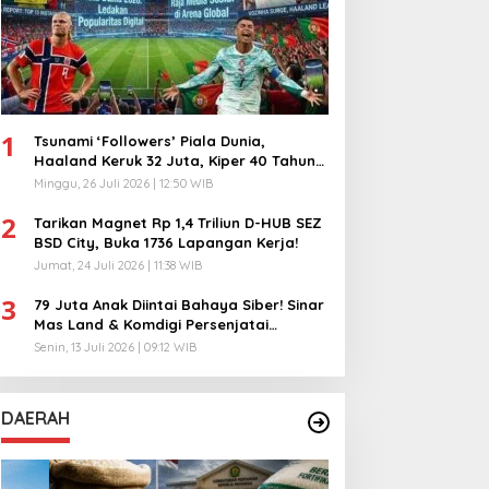
1
Tsunami ‘Followers’ Piala Dunia,
Haaland Keruk 32 Juta, Kiper 40 Tahun
Bikin Geger!
Minggu, 26 Juli 2026 | 12:50 WIB
2
Tarikan Magnet Rp 1,4 Triliun D-HUB SEZ
BSD City, Buka 1736 Lapangan Kerja!
Jumat, 24 Juli 2026 | 11:38 WIB
3
79 Juta Anak Diintai Bahaya Siber! Sinar
Mas Land & Komdigi Persenjatai
Ratusan Guru!
Senin, 13 Juli 2026 | 09:12 WIB
DAERAH