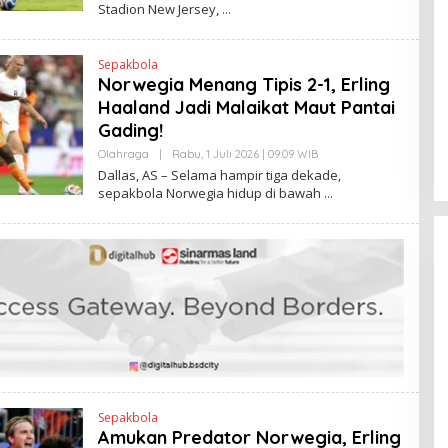
Stadion New Jersey,
N
H
K
H
E
N
Sepakbola
D
Norwegia Menang Tipis 2-1, Erling
R
A
Haaland Jadi Malaikat Maut Pantai
N
E
Gading!
W
S
Olahraga
|
Rabu, 1 Juli 2026 | 09:09 WIB
O
L
L
Dallas, AS – Selama hampir tiga dekade,
I
E
sepakbola Norwegia hidup di bawah
N
H
K
H
E
N
D
R
A
N
E
W
S
L
I
N
K
Sepakbola
Amukan Predator Norwegia, Erling