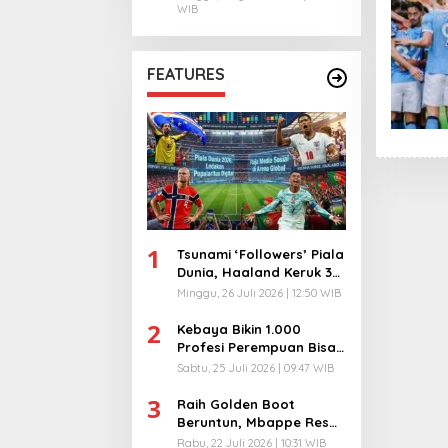
WIB
FEATURES
1
Tsunami ‘Followers’ Piala
Dunia, Haaland Keruk 32
Juta, Kiper 40 Tahun
Minggu, 26 Juli 2026 | 12:50 WIB
Bikin Geger!
2
Kebaya Bikin 1.000
Profesi Perempuan Bisa
Menyatu di Arena
Sabtu, 25 Juli 2026 | 09:47 WIB
Komunikasi Global!
3
Raih Golden Boot
Beruntun, Mbappe Resmi
Kunci Takhta Top Skor
Rabu, 22 Juli 2026 | 10:31 WIB