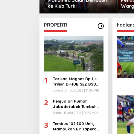
sama
ke Klub Turki
Warga 
City
PROPERTI
haalan
1
Tarikan Magnet Rp 1,4
Triliun D-HUB SEZ BSD
City, Buka 1736
Jumat, 24 Juli 2026 | 11:38 WIB
Lapangan Kerja!
2
Penjualan Rumah
Jabodetabek Tumbuh
94%! Developer
Sabtu, 18 Juli 2026 | 09:39 WIB
Langsung Lempar Diskon
3
Ekstra
Tembus 102.900 Unit,
Mampukah BP Tapera