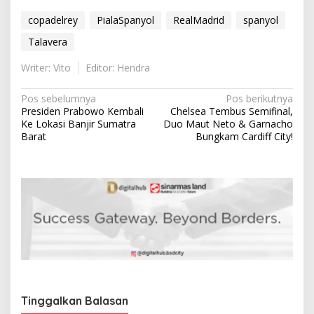
copadelrey
PialaSpanyol
RealMadrid
spanyol
Talavera
Writer: Vito
Editor: Hendra
N
Pos sebelumnya
Pos berikutnya
Presiden Prabowo Kembali
Chelsea Tembus Semifinal,
a
Ke Lokasi Banjir Sumatra
Duo Maut Neto & Garnacho
v
Barat
Bungkam Cardiff City!
i
g
a
s
i
p
o
s
Tinggalkan Balasan