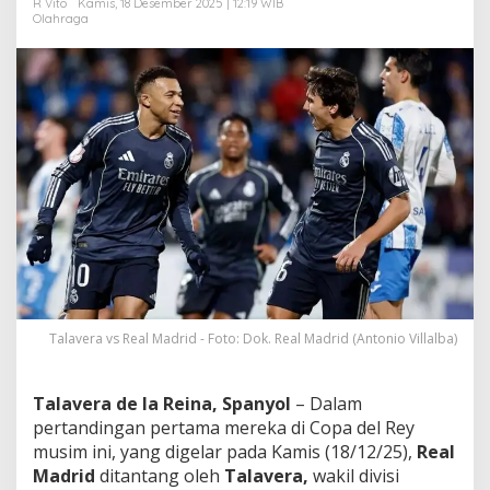
R Vito
Kamis, 18 Desember 2025 | 12:19 WIB
e
Olahraga
r
l
a
w
a
n
a
n
T
a
l
a
v
e
r
a
Talavera vs Real Madrid - Foto: Dok. Real Madrid (Antonio Villalba)
!
Talavera de la Reina, Spanyol
– Dalam
pertandingan pertama mereka di Copa del Rey
musim ini, yang digelar pada Kamis (18/12/25),
Real
Madrid
ditantang oleh
Talavera,
wakil divisi