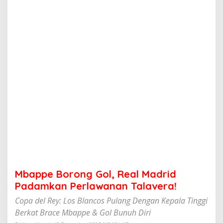
n
g
G
o
l
,
R
e
a
l
M
a
d
r
i
d
P
a
d
Mbappe Borong Gol, Real Madrid
a
m
Padamkan Perlawanan Talavera!
k
Copa del Rey: Los Blancos Pulang Dengan Kepala Tinggi
a
n
Berkat Brace Mbappe & Gol Bunuh Diri
P