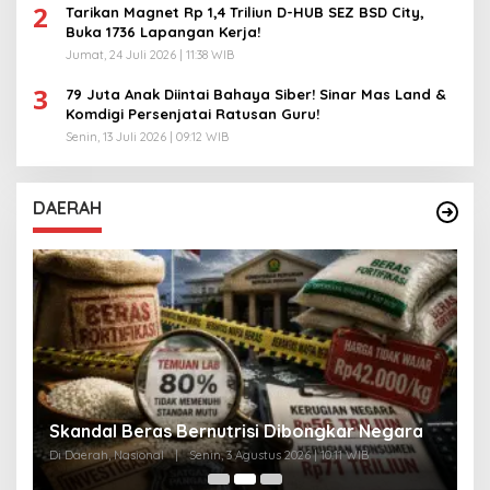
2
Tarikan Magnet Rp 1,4 Triliun D-HUB SEZ BSD City,
Buka 1736 Lapangan Kerja!
Jumat, 24 Juli 2026 | 11:38 WIB
3
79 Juta Anak Diintai Bahaya Siber! Sinar Mas Land &
Komdigi Persenjatai Ratusan Guru!
Senin, 13 Juli 2026 | 09:12 WIB
DAERAH
A
Skandal Beras Bernutrisi Dibongkar Negara
T
Di Daerah, Nasional
|
Senin, 3 Agustus 2026 | 10:11 WIB
Di