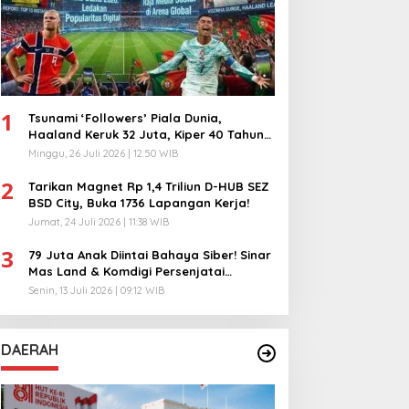
1
Tsunami ‘Followers’ Piala Dunia,
Haaland Keruk 32 Juta, Kiper 40 Tahun
Bikin Geger!
Minggu, 26 Juli 2026 | 12:50 WIB
2
Tarikan Magnet Rp 1,4 Triliun D-HUB SEZ
BSD City, Buka 1736 Lapangan Kerja!
Jumat, 24 Juli 2026 | 11:38 WIB
3
79 Juta Anak Diintai Bahaya Siber! Sinar
Mas Land & Komdigi Persenjatai
Ratusan Guru!
Senin, 13 Juli 2026 | 09:12 WIB
DAERAH