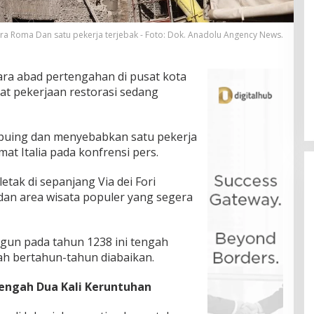
ara Roma Dan satu pekerja terjebak - Foto: Dok. Anadolu Angency News.
ara abad pertengahan di pusat kota
at pekerjaan restorasi sedang
-puing dan menyebabkan satu pekerja
mat Italia pada konfrensi pers.
letak di sepanjang Via dei Fori
 dan area wisata populer yang segera
ngun pada tahun 1238 ini tengah
lah bertahun-tahun diabaikan.
engah Dua Kali Keruntuhan