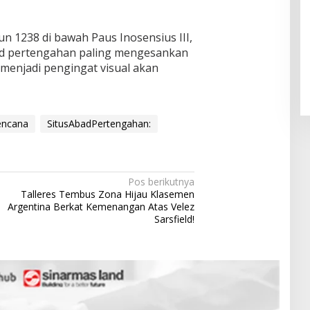
un 1238 di bawah Paus Inosensius III,
Pendaftaran Istana Dibuka,
Warga Berebut Kuota
ad pertengahan paling mengesankan
a menjadi pengingat visual akan
Di Daerah, Nasional
|
Rabu, 5 Agustus 2026 |
09:13 WIB
encana
SitusAbadPertengahan:
Pos berikutnya
Talleres Tembus Zona Hijau Klasemen
Argentina Berkat Kemenangan Atas Velez
Sarsfield!