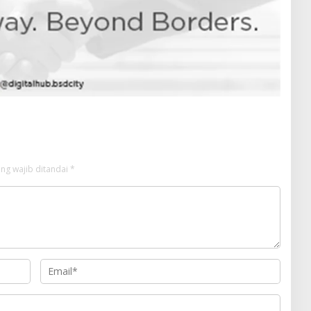
ng wajib ditandai
*