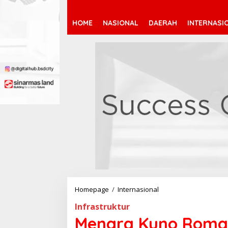
HOME
NASIONAL
DAERAH
INTERNASI
Homepage
/
Internasional
M
e
Infrastruktur
n
a
Menara Kuno Roma 
r