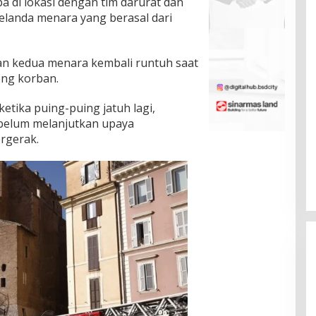
 di lokasi dengan tim darurat dan
elanda menara yang berasal dari
ian kedua menara kembali runtuh saat
ng korban.
tika puing-puing jatuh lagi,
belum melanjutkan upaya
rgerak.