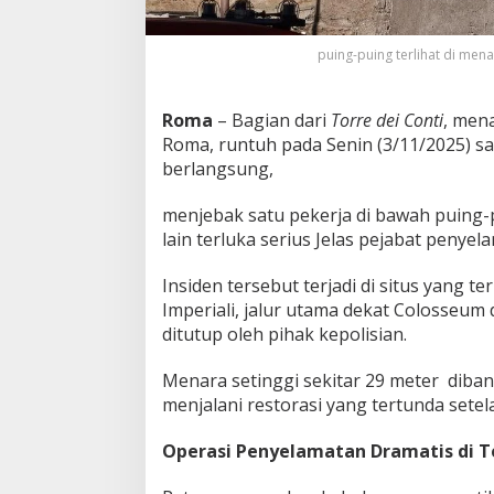
s
i
puing-puing terlihat di men
Roma
– Bagian dari
Torre dei Conti
, men
Roma, runtuh pada Senin (3/11/2025) sa
berlangsung,
menjebak satu pekerja di bawah puing
lain terluka serius Jelas pejabat penyela
Insiden tersebut terjadi di situs yang ter
Imperiali, jalur utama dekat Colosseum
ditutup oleh pihak kepolisian.
Menara setinggi sekitar 29 meter diba
menjalani restorasi yang tertunda sete
Operasi Penyelamatan Dramatis di T