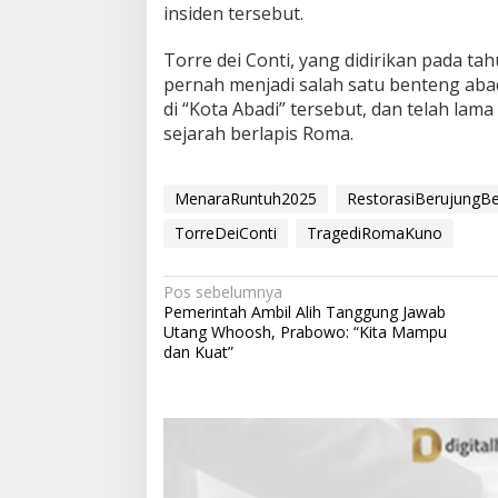
insiden tersebut.
Torre dei Conti, yang didirikan pada tah
pernah menjadi salah satu benteng ab
di “Kota Abadi” tersebut, dan telah lam
sejarah berlapis Roma.
MenaraRuntuh2025
RestorasiBerujungB
TorreDeiConti
TragediRomaKuno
N
Pos sebelumnya
Pemerintah Ambil Alih Tanggung Jawab
a
Utang Whoosh, Prabowo: “Kita Mampu
v
dan Kuat”
i
g
a
s