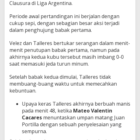
Clausura di Liga Argentina.
V
e
l
Periode awal pertandingan ini berjalan dengan
e
cukup sepi, dengan sebagian besar aksi terjadi
z
dalam penghujung babak pertama.
S
a
Velez dan Talleres bertukar serangan dalam menit-
r
s
menit penutupan babak pertama, namun pada
f
akhirnya kedua kubu tersebut masih imbang 0-0
i
saat memasuki jeda turun minum.
e
l
Setelah babak kedua dimulai, Talleres tidak
d
!
membuang-buang waktu untuk memecahkan
kebuntuan.
Upaya keras Talleres akhirnya berbuah manis
pada menit 48, ketika
Mateo Valentin
Cacares
menuntaskan umpan matang Juan
Portilla dengan sebuah penyelesaian yang
sempurna.