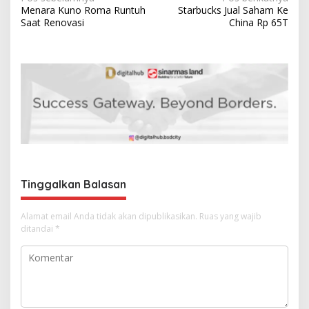
N
Menara Kuno Roma Runtuh
Starbucks Jual Saham Ke
a
Saat Renovasi
China Rp 65T
v
i
g
a
s
i
p
o
Tinggalkan Balasan
s
Alamat email Anda tidak akan dipublikasikan.
Ruas yang wajib
ditandai
*