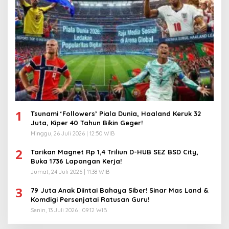
1
Tsunami ‘Followers’ Piala Dunia, Haaland Keruk 32
Juta, Kiper 40 Tahun Bikin Geger!
Minggu, 26 Juli 2026 | 12:50 WIB
2
Tarikan Magnet Rp 1,4 Triliun D-HUB SEZ BSD City,
Buka 1736 Lapangan Kerja!
Jumat, 24 Juli 2026 | 11:38 WIB
3
79 Juta Anak Diintai Bahaya Siber! Sinar Mas Land &
Komdigi Persenjatai Ratusan Guru!
Senin, 13 Juli 2026 | 09:12 WIB