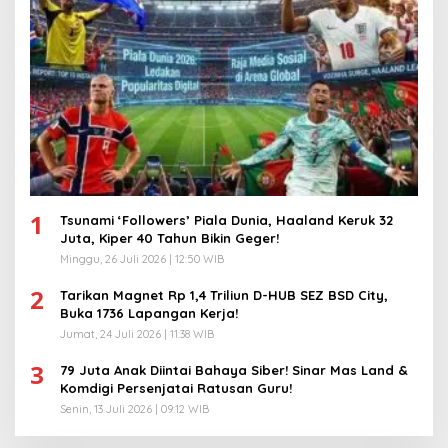
1
Tsunami ‘Followers’ Piala Dunia, Haaland Keruk 32
Juta, Kiper 40 Tahun Bikin Geger!
Minggu, 26 Juli 2026 | 12:50 WIB
2
Tarikan Magnet Rp 1,4 Triliun D-HUB SEZ BSD City,
Buka 1736 Lapangan Kerja!
Jumat, 24 Juli 2026 | 11:38 WIB
3
79 Juta Anak Diintai Bahaya Siber! Sinar Mas Land &
Komdigi Persenjatai Ratusan Guru!
Senin, 13 Juli 2026 | 09:12 WIB