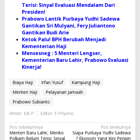
Terisi: Sinyal Evaluasi Mendalam Dari
Presiden!
Prabowo Lantik Purbaya Yudhi Sadewa
Gantikan Sri Mulyani, Fery Juliantono
Gantikan Budi Arie
Ketok Palu! BPH Berubah Menjadi
Kementerian Haji
Mensesneg : 5 Menteri Lengser,
Kementerian Baru Lahir, Prabowo Evaluasi
Kinerja!
Biaya Haji
Irfan Yusuf
Kampung Haji
Menteri Haji
Pelayanan Jamaah
Prabowo Subianto
Writer: Edi P
Editor: E Priyono
N
Pos sebelumnya
Pos berikutnya
Menteri Baru Lahir, Menko
Siapa Purbaya Yudhi Sadewa
a
Polkam Belum Terisi: Sinyal
? Ekonom Yang Kini Pimpin