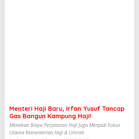
i
B
a
r
u
,
I
r
f
a
n
Y
u
s
u
f
T
a
n
Menteri Haji Baru, Irfan Yusuf Tancap
c
a
Gas Bangun Kampung Haji!
p
Menekan Biaya Perjalanan Haji Juga Menjadi Fokus
G
a
Utama Kementerian Haji & Umrah
s