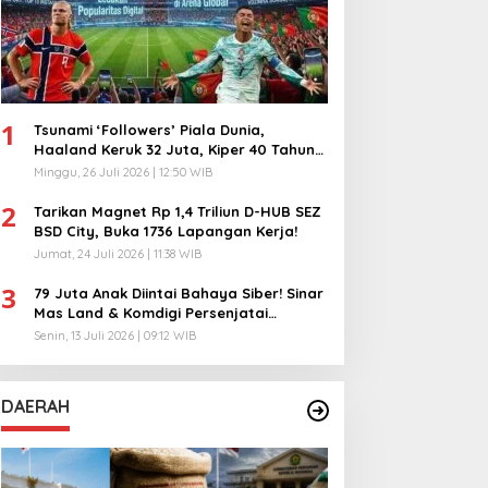
1
Tsunami ‘Followers’ Piala Dunia,
Haaland Keruk 32 Juta, Kiper 40 Tahun
Bikin Geger!
Minggu, 26 Juli 2026 | 12:50 WIB
2
Tarikan Magnet Rp 1,4 Triliun D-HUB SEZ
BSD City, Buka 1736 Lapangan Kerja!
Jumat, 24 Juli 2026 | 11:38 WIB
3
79 Juta Anak Diintai Bahaya Siber! Sinar
Mas Land & Komdigi Persenjatai
Ratusan Guru!
Senin, 13 Juli 2026 | 09:12 WIB
DAERAH