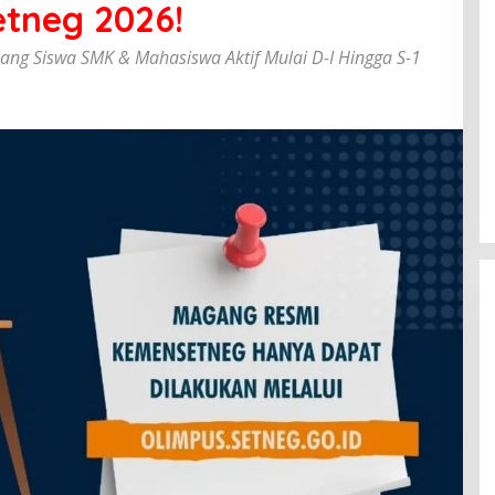
tneg 2026!
ang Siswa SMK & Mahasiswa Aktif Mulai D-I Hingga S-1