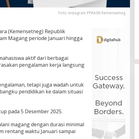
Foto: Instagram PPKASN Kemensetneg
ara (Kemensetneg) Republik
am Magang periode Januari hingga
mahasiswa aktif dari berbagai
merasakan pengalaman kerja langsung
engalaman, tetapi juga wadah untuk
 bangku pendidikan ke dalam situasi
utup pada 5 Desember 2025.
alani magang dengan durasi minimal
am rentang waktu Januari sampai