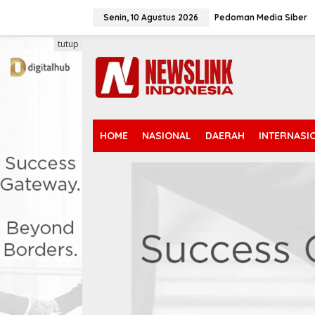
L
e
Senin, 10 Agustus 2026
Pedoman Media Siber
w
a
tutup
t
i
k
e
k
o
n
HOME
NASIONAL
DAERAH
INTERNASI
t
e
n