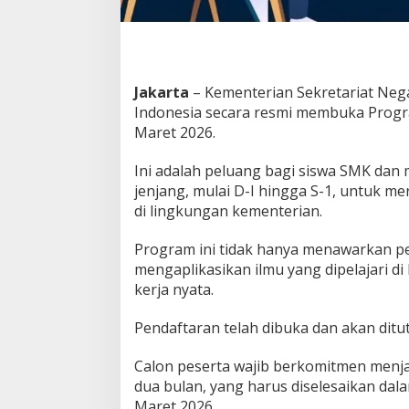
h
:
M
a
g
a
Jakarta
– Kementerian Sekretariat Neg
n
Indonesia secara resmi membuka Progr
g
Maret 2026.
d
i
Ini adalah peluang bagi siswa SMK dan 
K
e
jenjang, mulai D-I hingga S-1, untuk 
m
di lingkungan kementerian.
e
n
Program ini tidak hanya menawarkan p
s
mengaplikasikan ilmu yang dipelajari di
e
t
kerja nyata.
n
e
Pendaftaran telah dibuka dan akan dit
g
2
Calon peserta wajib berkomitmen menj
0
2
dua bulan, yang harus diselesaikan dal
6
Maret 2026.