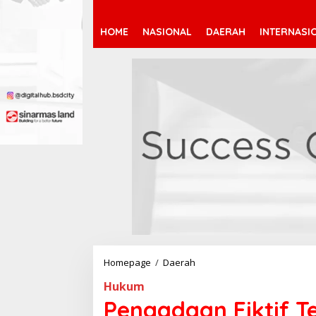
HOME
NASIONAL
DAERAH
INTERNASI
Homepage
/
Daerah
P
e
Hukum
n
g
Pengadaan Fiktif 
a