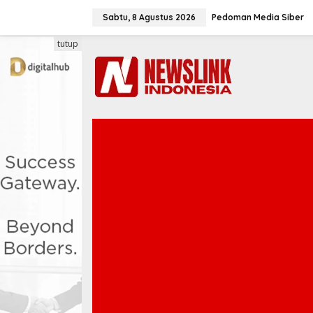
L
e
Sabtu, 8 Agustus 2026
Pedoman Media Siber
w
a
tutup
t
i
k
e
k
o
n
t
e
n