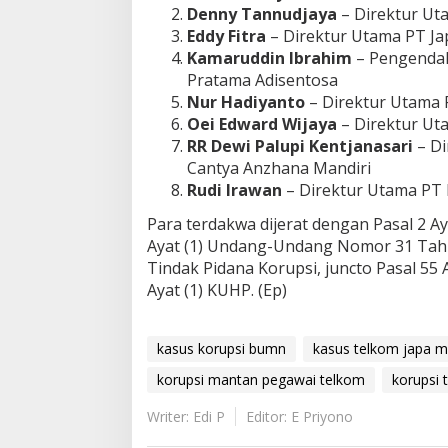
Denny Tannudjaya
– Direktur Uta
Eddy Fitra
– Direktur Utama PT Ja
Kamaruddin Ibrahim
– Pengendal
Pratama Adisentosa
Nur Hadiyanto
– Direktur Utama 
Oei Edward Wijaya
– Direktur Ut
RR Dewi Palupi Kentjanasari
– Di
Cantya Anzhana Mandiri
Rudi Irawan
– Direktur Utama PT 
Para terdakwa dijerat dengan Pasal 2 Aya
Ayat (1) Undang-Undang Nomor 31 Tah
Tindak Pidana Korupsi, juncto Pasal 55 A
Ayat (1) KUHP. (Ep)
kasus korupsi bumn
kasus telkom japa m
korupsi mantan pegawai telkom
korupsi 
Writer: Edi P
Editor: E Priyono