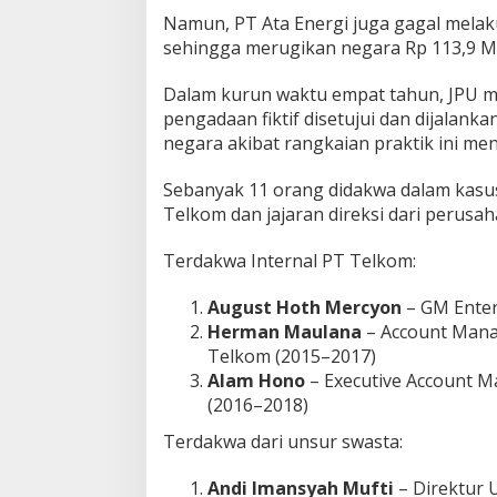
Namun, PT Ata Energi juga gagal mela
sehingga merugikan negara Rp 113,9 Mil
Dalam kurun waktu empat tahun, JPU m
pengadaan fiktif disetujui dan dijalank
negara akibat rangkaian praktik ini men
Sebanyak 11 orang didakwa dalam kasus i
Telkom dan jajaran direksi dari perusa
Terdakwa Internal PT Telkom:
August Hoth Mercyon
– GM Enter
Herman Maulana
– Account Manag
Telkom (2015–2017)
Alam Hono
– Executive Account 
(2016–2018)
Terdakwa dari unsur swasta:
Andi Imansyah Mufti
– Direktur 