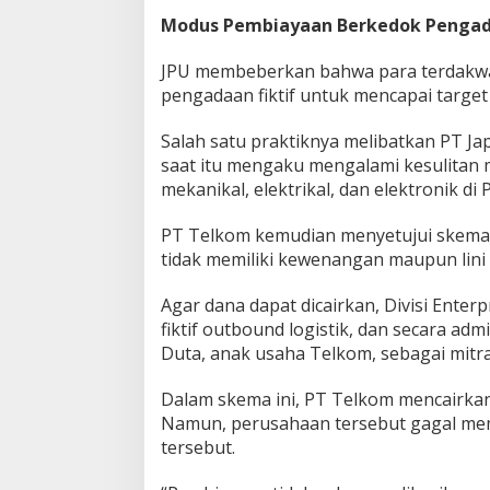
g
Modus Pembiayaan Berkedok Penga
k
a
JPU membeberkan bahwa para terdakwa
p
pengadaan fiktif untuk mencapai target 
P
o
l
Salah satu praktiknya melibatkan PT Ja
a
saat itu mengaku mengalami kesulitan 
K
mekanikal, elektrikal, dan elektronik di
o
r
PT Telkom kemudian menyetujui skema
u
p
tidak memiliki kewenangan maupun lini 
s
i
Agar dana dapat dicairkan, Divisi Ente
B
fiktif outbound logistik, dan secara ad
e
Duta, anak usaha Telkom, sebagai mitra
r
u
l
Dalam skema ini, PT Telkom mencairkan
a
Namun, perusahaan tersebut gagal me
n
tersebut.
g