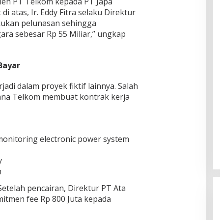
oleh PT Telkom kepada PT Japa
 atas, Ir. Eddy Fitra selaku Direktur
akukan pelunasan sehingga
ra sebesar Rp 55 Miliar,” ungkap
 Bayar
di dalam proyek fiktif lainnya. Salah
mana Telkom membuat kontrak kerja
monitoring electronic power system
y
m
. Setelah pencairan, Direktur PT Ata
itmen fee Rp 800 Juta kepada