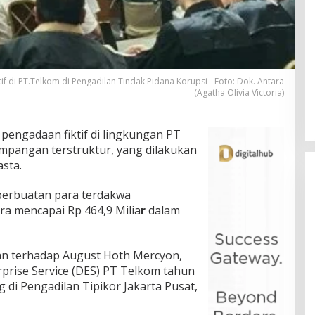
 di PT.Telkom di Pengadilan Tindak Pidana Korupsi - Foto: Dok. Antara
(Agatha Olivia Victoria)
pengadaan fiktif di lingkungan PT
mpangan terstruktur, yang dilakukan
sta.
perbuatan para terdakwa
 mencapai Rp 464,9 Milia
r
dalam
an terhadap August Hoth Mercyon,
rprise Service (DES) PT Telkom tahun
 di Pengadilan Tipikor Jakarta Pusat,