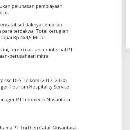
kukan pelunasan pembiayaan,
iar.
Pendaftaran Istana Dibuka,
Warga Berebut Kuota
encatat setidaknya sembilan
Di Daerah, Nasional
|
Rabu, 5 Agustus 2026 |
an para terdakwa. Total kerugian
09:13 WIB
capai Rp 464,9 Miliar.
ni, terdiri dari unsur internal PT
haan-perusahaan mitra.
prise DES Telkom (2017–2020)
er Tourism Hospitality Service
Manager PT Infomedia Nusantara
Utama PT Forthen Catar Nusantara