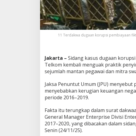
g
a
r
a
R
p
11 Terdakwa dugaan korupsi pembiayaan fiktif
4
6
4
,
Jakarta –
Sidang kasus dugaan korupsi 
9
Telkom kembali menguak praktik penyi
M
i
sejumlah mantan pegawai dan mitra swa
l
i
Jaksa Penuntut Umum (JPU) menyebut 
a
menyebabkan kerugian keuangan negara
r
periode 2016–2019.
,
J
a
Fakta itu terungkap dalam surat dakwa
k
General Manager Enterprise Divisi Ente
s
2017–2020, yang dibacakan dalam sidang
a
Senin (24/11/25).
U
n