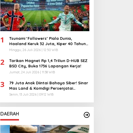
1
Tsunami ‘Followers’ Piala Dunia,
Haaland Keruk 32 Juta, Kiper 40 Tahun
Bikin Geger!
Minggu, 26 Juli 2026 | 12:50 WIB
2
Tarikan Magnet Rp 1,4 Triliun D-HUB SEZ
BSD City, Buka 1736 Lapangan Kerja!
Jumat, 24 Juli 2026 | 11:38 WIB
3
79 Juta Anak Diintai Bahaya Siber! Sinar
Mas Land & Komdigi Persenjatai
Ratusan Guru!
Senin, 13 Juli 2026 | 09:12 WIB
DAERAH