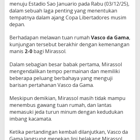
menuju Estadio Sao Januario pada Rabu (03/12/25),
i
a
dalam sebuah laga penting yang menentukan
l
tempatnya dalam ajang Copa Libertadores musim
D
depan.
a
r
Berhadapan melawan tuan rumah
Vasco da Gama
,
i
G
kunjungan tersebut berakhir dengan kemenangan
r
manis
2-0
bagi Mirassol.
e
m
Dalam sebagian besar babak pertama, Mirassol
i
mengendalikan tempo permainan dan memiliki
o
!
beberapa peluang berbahaya yang menguji
barisan pertahanan Vasco da Gama.
Meskipun demikian, Mirassol masih tidak mampu
menembus gawang tuan rumah, dan lantas
memasuki jeda turun minum dengan kedudukan
imbang kacamata.
Ketika pertandingan kembali dilanjutkan, Vasco da
Gama langsung menekan lini belakang Mirassol.