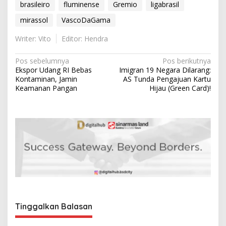
brasileiro
fluminense
Gremio
ligabrasil
mirassol
VascoDaGama
Writer: Vito
Editor: Hendra
N
Pos sebelumnya
Pos berikutnya
Ekspor Udang RI Bebas
Imigran 19 Negara Dilarang:
a
Kontaminan, Jamin
AS Tunda Pengajuan Kartu
v
Keamanan Pangan
Hijau (Green Card)!
i
g
a
s
i
p
o
s
Tinggalkan Balasan