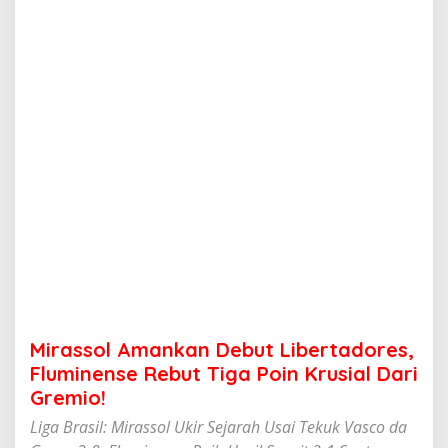
a
n
k
a
n
D
e
b
u
t
L
i
b
e
r
t
a
d
o
Mirassol Amankan Debut Libertadores,
r
e
Fluminense Rebut Tiga Poin Krusial Dari
s
Gremio!
,
F
Liga Brasil: Mirassol Ukir Sejarah Usai Tekuk Vasco da
l