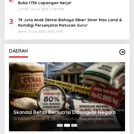
Buka 1736 Lapangan Kerja!
Jumat, 24 Juli 2026 | 11:38 WIB
3
79 Juta Anak Diintai Bahaya Siber! Sinar Mas Land &
Komdigi Persenjatai Ratusan Guru!
Senin, 13 Juli 2026 | 09:12 WIB
DAERAH
A
Skandal Beras Bernutrisi Dibongkar Negara
T
Di Daerah, Nasional
|
Senin, 3 Agustus 2026 | 10:11 WIB
Di