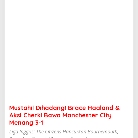
h
a
d
a
n
g
!
B
r
a
c
e
H
a
a
l
a
n
d
Mustahil Dihadang! Brace Haaland &
&
A
Aksi Cherki Bawa Manchester City
k
Menang 3-1
s
i
Liga Inggris: The Citizens Hancurkan Bournemouth,
C