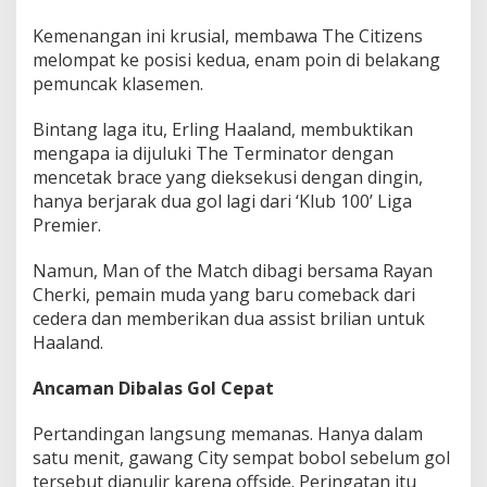
n
a
Kemenangan ini krusial, membawa The Citizens
n
melompat ke posisi kedua, enam poin di belakang
g
pemuncak klasemen.
3
-
Bintang laga itu, Erling Haaland, membuktikan
1
mengapa ia dijuluki The Terminator dengan
mencetak brace yang dieksekusi dengan dingin,
hanya berjarak dua gol lagi dari ‘Klub 100’ Liga
Premier.
Namun, Man of the Match dibagi bersama Rayan
Cherki, pemain muda yang baru comeback dari
cedera dan memberikan dua assist brilian untuk
Haaland.
Ancaman Dibalas Gol Cepat
Pertandingan langsung memanas. Hanya dalam
satu menit, gawang City sempat bobol sebelum gol
tersebut dianulir karena offside. Peringatan itu