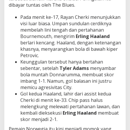
dibayar tuntas oleh The Blues.
Pada menit ke-17, Rayan Cherki menunjukkan
visi luar biasa. Umpan sundulan cerdiknya
membelah lini tengah dan pertahanan
Bournemouth, mengirim
Erling
Haaland
berlari kencang. Haaland, dengan ketenangan
khasnya, menyarangkan bola di bawah kiper
Petrovic.
Keunggulan tersebut hanya bertahan
sebentar, setelah
Tyler Adams
menyambar
bola muntah Donnarumma, membuat skor
imbang 1-1. Namun, gol balasan ini justru
memicu agresivitas City.
Gol kedua Haaland, lahir dari assist kedua
Cherki di menit ke-33. Chip pass halus
melengkung melewati pertahanan lawan, dan
kembali dieksekusi
Erling
Haaland
membuat
skor menjadi 2-1.
Pemain Norwegia itu kini menjadi momok yang