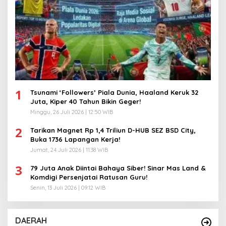
1
Tsunami ‘Followers’ Piala Dunia, Haaland Keruk 32
Juta, Kiper 40 Tahun Bikin Geger!
Minggu, 26 Juli 2026 | 12:50 WIB
2
Tarikan Magnet Rp 1,4 Triliun D-HUB SEZ BSD City,
Buka 1736 Lapangan Kerja!
Jumat, 24 Juli 2026 | 11:38 WIB
3
79 Juta Anak Diintai Bahaya Siber! Sinar Mas Land &
Komdigi Persenjatai Ratusan Guru!
Senin, 13 Juli 2026 | 09:12 WIB
DAERAH