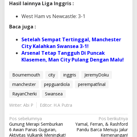
Hasil lainnya Liga Inggris :
West Ham vs Newcastle: 3-1
Baca juga :
Setelah Sempat Tertinggal, Manchester
City Kalahkan Swansea 3-1!
Arsenal Tetap Tangguh Di Puncak
Klasemen, Man City Pulang Dengan Malu!
Bournemouth
city
inggris
JeremyDoku
manchester
pepguardiola
perempatfinal
RayanCherki
Swansea
Writer: Abi P
Editor: H.A Putra
N
Pos sebelumnya
Pos berikutnya
Gunung Merapi Semburkan
Yamal, Ferran, & Rashford
a
6 Awan Panas Guguran,
Pandu Barca Menuju Jalur
Aktivitas Vulkanik Meningkat!
Kemenangan!