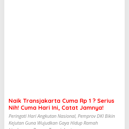
a
k
a
r
t
a
C
u
m
a
R
p
1
?
S
e
r
i
u
Naik Transjakarta Cuma Rp 1 ? Serius
s
N
Nih! Cuma Hari Ini, Catat Jamnya!
i
Peringati Hari Angkutan Nasional, Pemprov DKI Bikin
h
!
Kejutan Guna Wujudkan Gaya Hidup Ramah
C