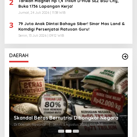
2
Tarikan Magnet Rp 1,4 Triliun D-HUB SEZ BSD City,
Buka 1736 Lapangan Kerja!
Jumat, 24 Juli 2026 | 11:38 WIB
3
79 Juta Anak Diintai Bahaya Siber! Sinar Mas Land &
Komdigi Persenjatai Ratusan Guru!
Senin, 13 Juli 2026 | 09:12 WIB
DAERAH
A
Skandal Beras Bernutrisi Dibongkar Negara
T
Di Daerah, Nasional
|
Senin, 3 Agustus 2026 | 10:11 WIB
Di