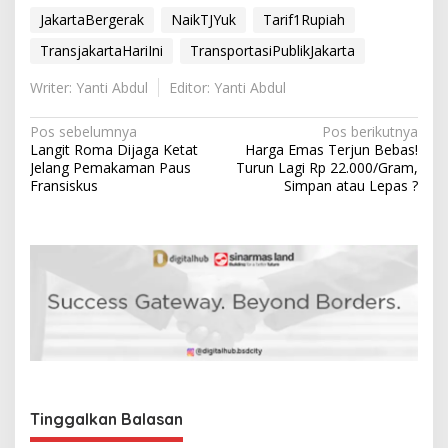
JakartaBergerak
NaikTJYuk
Tarif1Rupiah
TransjakartaHariIni
TransportasiPublikJakarta
Writer: Yanti Abdul
Editor: Yanti Abdul
N
Pos sebelumnya
Pos berikutnya
Langit Roma Dijaga Ketat
Harga Emas Terjun Bebas!
a
Jelang Pemakaman Paus
Turun Lagi Rp 22.000/Gram,
v
Fransiskus
Simpan atau Lepas ?
i
g
a
s
i
p
o
s
Tinggalkan Balasan