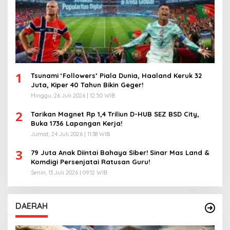
1
Tsunami ‘Followers’ Piala Dunia, Haaland Keruk 32
Juta, Kiper 40 Tahun Bikin Geger!
Minggu, 26 Juli 2026 | 12:50 WIB
2
Tarikan Magnet Rp 1,4 Triliun D-HUB SEZ BSD City,
Buka 1736 Lapangan Kerja!
Jumat, 24 Juli 2026 | 11:38 WIB
3
79 Juta Anak Diintai Bahaya Siber! Sinar Mas Land &
Komdigi Persenjatai Ratusan Guru!
Senin, 13 Juli 2026 | 09:12 WIB
DAERAH