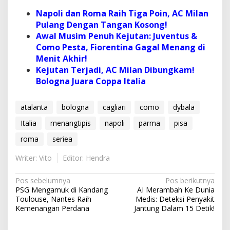
Napoli dan Roma Raih Tiga Poin, AC Milan
Pulang Dengan Tangan Kosong!
Awal Musim Penuh Kejutan: Juventus &
Como Pesta, Fiorentina Gagal Menang di
Menit Akhir!
Kejutan Terjadi, AC Milan Dibungkam!
Bologna Juara Coppa Italia
atalanta
bologna
cagliari
como
dybala
Italia
menangtipis
napoli
parma
pisa
roma
seriea
Writer: Vito
Editor: Hendra
N
Pos sebelumnya
Pos berikutnya
PSG Mengamuk di Kandang
AI Merambah Ke Dunia
a
Toulouse, Nantes Raih
Medis: Deteksi Penyakit
v
Kemenangan Perdana
Jantung Dalam 15 Detik!
i