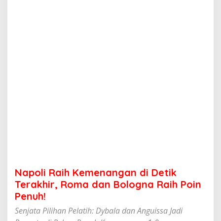
K
e
m
e
n
a
n
g
a
n
d
i
D
e
t
i
k
T
e
Napoli Raih Kemenangan di Detik
r
a
Terakhir, Roma dan Bologna Raih Poin
k
Penuh!
h
i
Senjata Pilihan Pelatih: Dybala dan Anguissa Jadi
r