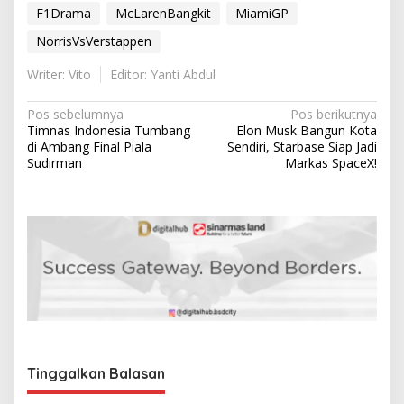
F1Drama
McLarenBangkit
MiamiGP
NorrisVsVerstappen
Writer: Vito
Editor: Yanti Abdul
N
Pos sebelumnya
Pos berikutnya
Timnas Indonesia Tumbang
Elon Musk Bangun Kota
a
di Ambang Final Piala
Sendiri, Starbase Siap Jadi
v
Sudirman
Markas SpaceX!
i
g
a
s
i
p
o
s
Tinggalkan Balasan