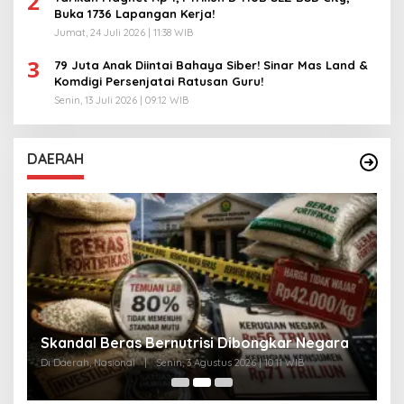
2
Buka 1736 Lapangan Kerja!
Jumat, 24 Juli 2026 | 11:38 WIB
3
79 Juta Anak Diintai Bahaya Siber! Sinar Mas Land &
Komdigi Persenjatai Ratusan Guru!
Senin, 13 Juli 2026 | 09:12 WIB
DAERAH
A
Skandal Beras Bernutrisi Dibongkar Negara
T
Di Daerah, Nasional
|
Senin, 3 Agustus 2026 | 10:11 WIB
Di