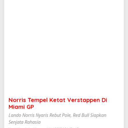
e
l
K
e
t
a
t
V
e
r
s
t
a
p
p
e
n
D
i
Norris Tempel Ketat Verstappen Di
M
i
Miami GP
a
Lando Norris Nyaris Rebut Pole, Red Bull Siapkan
m
i
Senjata Rahasia
G