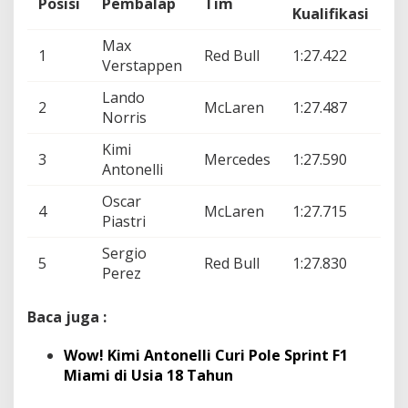
Posisi
Pembalap
Tim
Se
Kualifikasi
Max
1
Red Bull
1:27.422
–
Verstappen
Lando
+0
2
McLaren
1:27.487
Norris
de
Kimi
+0
3
Mercedes
1:27.590
Antonelli
de
Oscar
+0
4
McLaren
1:27.715
Piastri
de
Sergio
+0
5
Red Bull
1:27.830
Perez
de
Baca juga :
Wow! Kimi Antonelli Curi Pole Sprint F1
Miami di Usia 18 Tahun