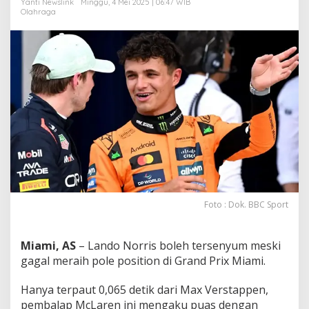
Yanti Newslink
Minggu, 4 Mei 2025 | 06:47 WIB
P
Olahraga
Foto : Dok. BBC Sport
Miami, AS
– Lando Norris boleh tersenyum meski
gagal meraih pole position di Grand Prix Miami.
Hanya terpaut 0,065 detik dari Max Verstappen,
pembalap McLaren ini mengaku puas dengan