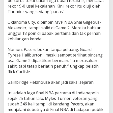
berturut-turut dalam tiga bulan terakhir, mencatat
rekor 9-0 usai kekalahan. Kini, rekor itu diuji oleh
Thunder yang sedang ‘panas’.
Oklahoma City, dipimpin MVP NBA Shai Gilgeous-
Alexander, tampil solid di Game 2. Mereka bahkan
unggul 18 poin di babak pertama dan tak pernah
kehilangan kendali.
Namun, Pacers bukan tanpa peluang. Guard
Tyrese Haliburton meski sempat terlihat pincang
usai Game 2 dipastikan bermain. “Ia merasakan
sakit, tapi tetap berlatih penuh,” ungkap pelatih
Rick Carlisle.
Gainbridge Fieldhouse akan jadi saksi sejarah.
Ini adalah laga final NBA pertama di Indianapolis
sejak 25 tahun lalu. Myles Turner, veteran yang
sudah 346 kali tampil di kandang Pacers, akan
menjalani debutnya di Final NBA di hadapan publik