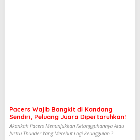
b
B
a
n
g
k
i
t
d
i
K
a
n
d
a
n
g
S
e
Pacers Wajib Bangkit di Kandang
n
d
Sendiri, Peluang Juara Dipertaruhkan!
i
Akankah Pacers Menunjukkan Ketangguhannya Atau
r
i
Justru Thunder Yang Merebut Lagi Keunggulan ?
,