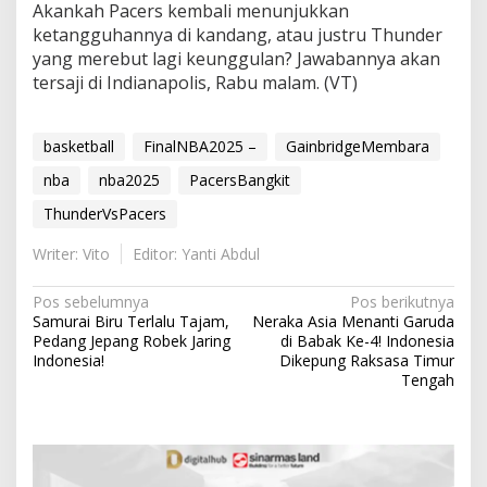
Akankah Pacers kembali menunjukkan
ketangguhannya di kandang, atau justru Thunder
yang merebut lagi keunggulan? Jawabannya akan
tersaji di Indianapolis, Rabu malam. (VT)
basketball
FinalNBA2025 –
GainbridgeMembara
nba
nba2025
PacersBangkit
ThunderVsPacers
Writer: Vito
Editor: Yanti Abdul
N
Pos sebelumnya
Pos berikutnya
Samurai Biru Terlalu Tajam,
Neraka Asia Menanti Garuda
a
Pedang Jepang Robek Jaring
di Babak Ke-4! Indonesia
v
Indonesia!
Dikepung Raksasa Timur
Tengah
i
g
a