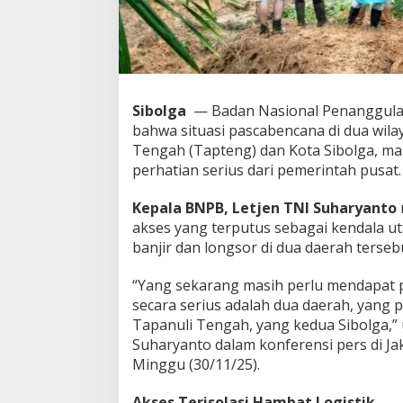
o
r
b
a
n
J
Sibolga
— Badan Nasional Penanggula
i
w
bahwa situasi pascabencana di dua wila
a
Tengah (Tapteng) dan Kota Sibolga, 
T
perhatian serius dari pemerintah pusat.
e
m
Kepala BNPB, Letjen TNI Suharyanto
b
u
akses yang terputus sebagai kendala 
s
banjir dan longsor di dua daerah terseb
3
0
“Yang sekarang masih perlu mendapat 
3
secara serius adalah dua daerah, yang 
Tapanuli Tengah, yang kedua Sibolga,” 
Suharyanto dalam konferensi pers di Ja
Minggu (30/11/25).
Akses Terisolasi Hambat Logistik