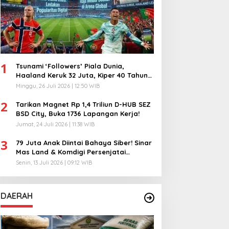
1
Tsunami ‘Followers’ Piala Dunia,
Haaland Keruk 32 Juta, Kiper 40 Tahun
Bikin Geger!
Minggu, 26 Juli 2026 | 12:50 WIB
2
Tarikan Magnet Rp 1,4 Triliun D-HUB SEZ
BSD City, Buka 1736 Lapangan Kerja!
Jumat, 24 Juli 2026 | 11:38 WIB
3
79 Juta Anak Diintai Bahaya Siber! Sinar
Mas Land & Komdigi Persenjatai
Ratusan Guru!
Senin, 13 Juli 2026 | 09:12 WIB
DAERAH