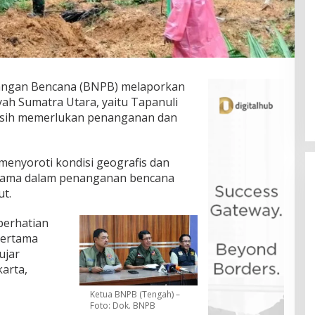
ngan Bencana (BNPB) melaporkan
yah Sumatra Utara, yaitu Tapanuli
masih memerlukan penanganan dan
menyoroti kondisi geografis dan
utama dalam penanganan bencana
ut.
perhatian
pertama
ujar
karta,
Ketua BNPB (Tengah) –
Foto: Dok. BNPB