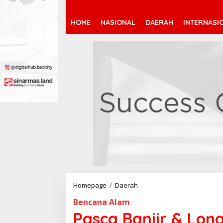
HOME
NASIONAL
DAERAH
INTERNASI
Homepage
/
Daerah
P
a
Bencana Alam
s
c
Pasca Banjir & Lon
a