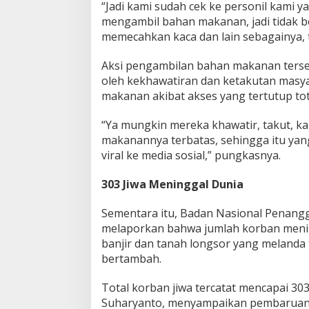
“Jadi kami sudah cek ke personil kami y
mengambil bahan makanan, jadi tidak b
memecahkan kaca dan lain sebagainya, t
Aksi pengambilan bahan makanan terse
oleh kekhawatiran dan ketakutan masya
makanan akibat akses yang tertutup tot
“Ya mungkin mereka khawatir, takut, k
makanannya terbatas, sehingga itu yang
viral ke media sosial,” pungkasnya.
303 Jiwa Meninggal Dunia
Sementara itu, Badan Nasional Penan
melaporkan bahwa jumlah korban menin
banjir dan tanah longsor yang melanda t
bertambah.
Total korban jiwa tercatat mencapai 30
Suharyanto, menyampaikan pembaruan d