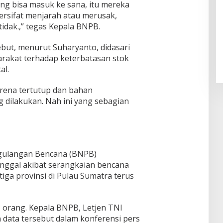
ang bisa masuk ke sana, itu mereka
ersifat menjarah atau merusak,
idak.,” tegas Kepala BNPB.
Pendaftaran Istana Dibuka,
Warga Berebut Kuota
but, menurut Suharyanto, didasari
Di Daerah, Nasional
|
Rabu, 5 Agustus 2026 |
09:13 WIB
rakat terhadap keterbatasan stok
al.
arena tertutup dan bahan
 dilakukan. Nah ini yang sebagian
ggulangan Bencana (BNPB)
ggal akibat serangkaian bencana
iga provinsi di Pulau Sumatra terus
3 orang. Kepala BNPB, Letjen TNI
ata tersebut dalam konferensi pers