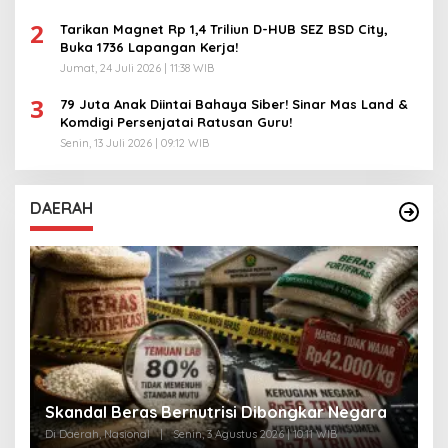
2
Tarikan Magnet Rp 1,4 Triliun D-HUB SEZ BSD City,
Buka 1736 Lapangan Kerja!
Jumat, 24 Juli 2026 | 11:38 WIB
3
79 Juta Anak Diintai Bahaya Siber! Sinar Mas Land &
Komdigi Persenjatai Ratusan Guru!
Senin, 13 Juli 2026 | 09:12 WIB
DAERAH
A
Skandal Beras Bernutrisi Dibongkar Negara
T
Di Daerah, Nasional
|
Senin, 3 Agustus 2026 | 10:11 WIB
Di