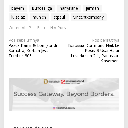
bayern
Bundesliga
harrykane
jerman
luisdiaz
munich
stpauli
vincentkompany
Writer: Abi P
Editor: H.A Putra
N
Pos sebelumnya
Pos berikutnya
Pasca Banjir & Longsor di
Borussia Dortmund Naik ke
a
Sumatra, Korban Jiwa
Posisi 3 Usai Hajar
v
Tembus 303
Leverkusen 2-1, Panaskan
Klasemen!
i
g
a
s
i
p
o
s
Tinggalkan Balasan