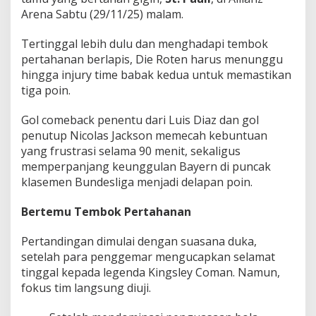
n
Arena Sabtu (29/11/25) malam.
i
t
Tertinggal lebih dulu dan menghadapi tembok
A
k
pertahanan berlapis, Die Roten harus menunggu
h
hingga injury time babak kedua untuk memastikan
i
tiga poin.
r
!
Gol comeback penentu dari Luis Diaz dan gol
penutup Nicolas Jackson memecah kebuntuan
yang frustrasi selama 90 menit, sekaligus
memperpanjang keunggulan Bayern di puncak
klasemen Bundesliga menjadi delapan poin.
Bertemu Tembok Pertahanan
Pertandingan dimulai dengan suasana duka,
setelah para penggemar mengucapkan selamat
tinggal kepada legenda Kingsley Coman. Namun,
fokus tim langsung diuji.