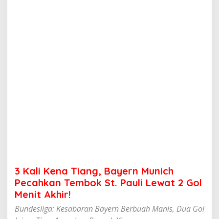
i
a
n
g
,
B
a
y
e
r
n
M
u
n
i
c
h
P
e
3 Kali Kena Tiang, Bayern Munich
c
a
Pecahkan Tembok St. Pauli Lewat 2 Gol
h
Menit Akhir!
k
a
Bundesliga: Kesabaran Bayern Berbuah Manis, Dua Gol
n