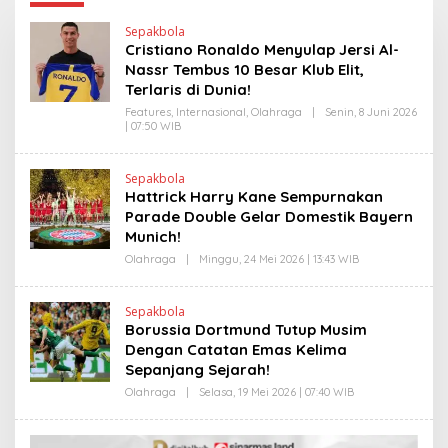
Sepakbola
Cristiano Ronaldo Menyulap Jersi Al-
Nassr Tembus 10 Besar Klub Elit,
Terlaris di Dunia!
Features
,
Internasional
,
Olahraga
|
Senin, 8 Juni 2026
| 07:50 WIB
O
L
E
H
Sepakbola
H
Hattrick Harry Kane Sempurnakan
E
N
Parade Double Gelar Domestik Bayern
D
Munich!
R
A
Olahraga
|
Minggu, 24 Mei 2026 | 13:43 WIB
O
N
L
E
E
W
H
S
Sepakbola
H
L
Borussia Dortmund Tutup Musim
E
I
N
Dengan Catatan Emas Kelima
N
D
K
Sepanjang Sejarah!
R
A
Olahraga
|
Selasa, 19 Mei 2026 | 07:40 WIB
O
N
L
E
E
W
H
S