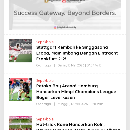
H
L
E
I
N
N
D
K
R
A
N
E
W
S
L
Sepakbola
I
Stuttgart Kembali ke Singgasana
N
Eropa, Main Imbang Dengan Eintracht
K
Frankfurt 2-2!
Olahraga
|
Senin, 18 Mei 2026 | 07:54 WIB
O
L
E
H
Sepakbola
H
Petaka Bay Arena! Hamburg
E
N
Hancurkan Mimpi Champions League
D
Bayer Leverkusen
R
A
Olahraga
|
Minggu, 17 Mei 2026 | 16:11 WIB
O
N
L
E
E
W
H
S
Sepakbola
H
L
Hat-trick Kane Hancurkan Koln,
E
I
N