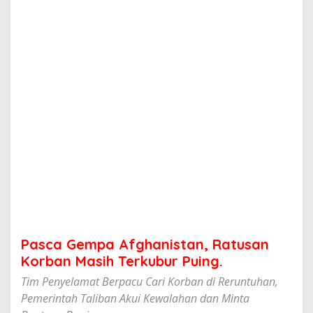
A
f
g
h
a
n
i
s
t
a
n
,
R
a
t
u
s
a
n
Pasca Gempa Afghanistan, Ratusan
K
o
Korban Masih Terkubur Puing.
r
Tim Penyelamat Berpacu Cari Korban di Reruntuhan,
b
a
Pemerintah Taliban Akui Kewalahan dan Minta
n