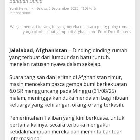
Bantuan Dunia
M
a
Yanti Newslink
Selasa, 2 September 2025 | 13:08 WIB
Internasional
s
i
h
Warga mencari barang-barang mereka di antara puing-puing rumah
T
yang roboh akibat gempa di Afghanistan - Foto: Dok. Reuters
e
r
k
Jalalabad, Afghanistan –
Dinding-dinding rumah
u
yang terbuat dari lumpur dan batu runtuh,
b
menelan ratusan nyawa dalam sekejap.
u
r
P
Suara tangisan dan jeritan di Afghanistan timur,
u
masih mencekam pasca gempa bumi berkekuatan
i
6.0 SR mengguncang pada Minggu (31/08/25)
n
malam, meninggalkan duka mendalam bagi ribuan
g
.
keluarga yang kehilangan orang-orang terkasih.
Pemerintahan Taliban yang kini berkuasa, untuk
pertama kalinya, secara terbuka mengakui
ketidakmampuan mereka dan meminta bantuan
internasional.