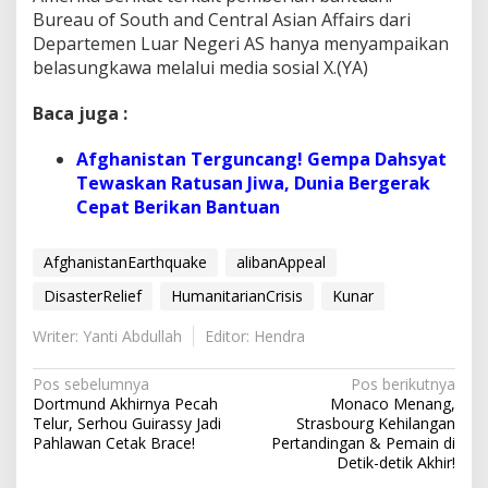
Bureau of South and Central Asian Affairs dari
Departemen Luar Negeri AS hanya menyampaikan
belasungkawa melalui media sosial X.(YA)
Baca juga :
Afghanistan Terguncang! Gempa Dahsyat
Tewaskan Ratusan Jiwa, Dunia Bergerak
Cepat Berikan Bantuan
AfghanistanEarthquake
alibanAppeal
DisasterRelief
HumanitarianCrisis
Kunar
Writer: Yanti Abdullah
Editor: Hendra
N
Pos sebelumnya
Pos berikutnya
Dortmund Akhirnya Pecah
Monaco Menang,
a
Telur, Serhou Guirassy Jadi
Strasbourg Kehilangan
v
Pahlawan Cetak Brace!
Pertandingan & Pemain di
Detik-detik Akhir!
i