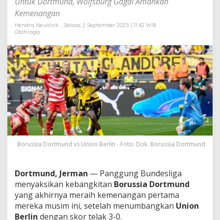
Untuk Dortmund, Wolfsburg Gagal Amankan
i
Kemenangan
r
a
Hendra Newslink
Selasa, 2 September 2025 | 11:42 WIB
s
Olahraga
s
y
J
a
d
i
P
a
h
l
a
w
Borussia Dortmund vs Union Berlin - Foto: Dok. Borussia Dortmund
a
n
C
e
Dortmund, Jerman
— Panggung Bundesliga
t
menyaksikan kebangkitan
Borussia Dortmund
a
yang akhirnya meraih kemenangan pertama
k
mereka musim ini, setelah menumbangkan
Union
B
Berlin
dengan skor telak 3-0.
r