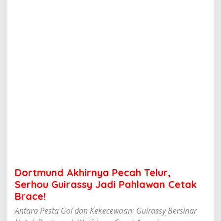
h
i
r
n
y
a
P
e
c
a
h
T
e
l
u
r
,
S
e
Dortmund Akhirnya Pecah Telur,
r
h
Serhou Guirassy Jadi Pahlawan Cetak
o
Brace!
u
G
Antara Pesta Gol dan Kekecewaan: Guirassy Bersinar
u