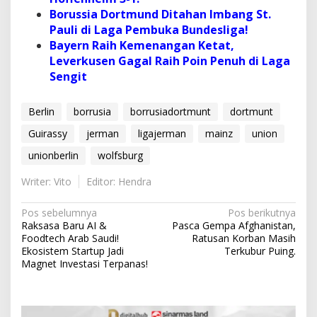
Borussia Dortmund Ditahan Imbang St.
Pauli di Laga Pembuka Bundesliga!
Bayern Raih Kemenangan Ketat,
Leverkusen Gagal Raih Poin Penuh di Laga
Sengit
Berlin
borrusia
borrusiadortmunt
dortmunt
Guirassy
jerman
ligajerman
mainz
union
unionberlin
wolfsburg
Writer: Vito
Editor: Hendra
N
Pos sebelumnya
Pos berikutnya
Raksasa Baru AI &
Pasca Gempa Afghanistan,
a
Foodtech Arab Saudi!
Ratusan Korban Masih
v
Ekosistem Startup Jadi
Terkubur Puing.
Magnet Investasi Terpanas!
i
g
a