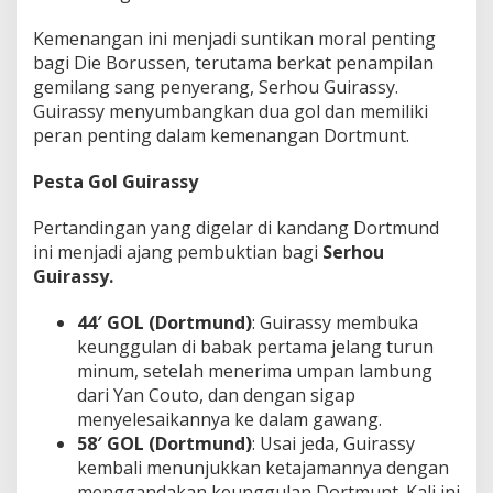
a
c
Kemenangan ini menjadi suntikan moral penting
e
bagi Die Borussen, terutama berkat penampilan
!
gemilang sang penyerang, Serhou Guirassy.
Guirassy menyumbangkan dua gol dan memiliki
peran penting dalam kemenangan Dortmunt.
Pesta Gol Guirassy
Pertandingan yang digelar di kandang Dortmund
ini menjadi ajang pembuktian bagi
Serhou
Guirassy.
44′ GOL (Dortmund)
: Guirassy membuka
keunggulan di babak pertama jelang turun
minum, setelah menerima umpan lambung
dari Yan Couto, dan dengan sigap
menyelesaikannya ke dalam gawang.
58′ GOL (Dortmund)
: Usai jeda, Guirassy
kembali menunjukkan ketajamannya dengan
menggandakan keunggulan Dortmunt. Kali ini