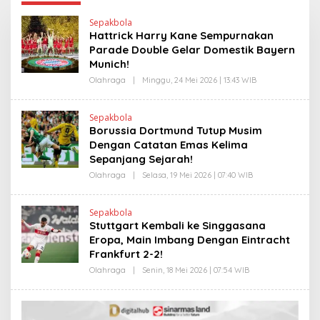
Sepakbola
Hattrick Harry Kane Sempurnakan
Parade Double Gelar Domestik Bayern
Munich!
Olahraga
|
Minggu, 24 Mei 2026 | 13:43 WIB
O
L
E
H
Sepakbola
H
Borussia Dortmund Tutup Musim
E
N
Dengan Catatan Emas Kelima
D
Sepanjang Sejarah!
R
A
Olahraga
|
Selasa, 19 Mei 2026 | 07:40 WIB
O
N
L
E
E
W
H
S
Sepakbola
H
L
Stuttgart Kembali ke Singgasana
E
I
N
Eropa, Main Imbang Dengan Eintracht
N
D
K
Frankfurt 2-2!
R
A
Olahraga
|
Senin, 18 Mei 2026 | 07:54 WIB
O
N
L
E
E
W
H
S
H
L