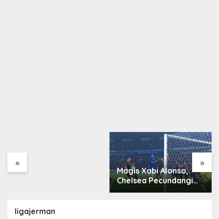
Arsenal Resmi Rekrut
Bruno Guimarães 75
Juta Pound
«
»
Magis Xabi Alonso,
Chelsea Pecundangi
Milan
ligajerman