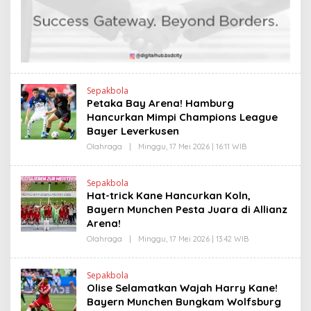
E
I
N
N
D
K
R
A
N
E
W
S
L
Sepakbola
I
Petaka Bay Arena! Hamburg
N
Hancurkan Mimpi Champions League
K
Bayer Leverkusen
Olahraga
|
Minggu, 17 Mei 2026 | 16:11 WIB
O
L
E
H
Sepakbola
H
Hat-trick Kane Hancurkan Koln,
E
N
Bayern Munchen Pesta Juara di Allianz
D
Arena!
R
A
Olahraga
|
Minggu, 17 Mei 2026 | 13:42 WIB
O
N
L
E
E
W
H
S
Sepakbola
H
L
Olise Selamatkan Wajah Harry Kane!
E
I
N
Bayern Munchen Bungkam Wolfsburg
N
D