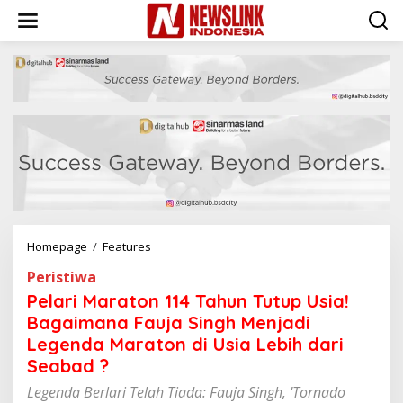
L
e
w
a
t
i
k
e
k
o
n
t
e
n
Homepage
/
Features
P
e
Peristiwa
l
a
Pelari Maraton 114 Tahun Tutup Usia!
r
Bagaimana Fauja Singh Menjadi
i
Legenda Maraton di Usia Lebih dari
M
a
Seabad ?
r
Legenda Berlari Telah Tiada: Fauja Singh, 'Tornado
a