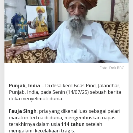
i
m
a
n
a
F
a
u
j
a
S
i
n
Foto: Dok BBC
g
h
M
Punjab, India
– Di desa kecil Beas Pind, Jalandhar,
e
Punjab, India, pada Senin (14/07/25) sebuah berita
n
duka menyelimuti dunia.
j
a
d
Fauja Singh
, pria yang dikenal luas sebagai pelari
i
maraton tertua di dunia, mengembuskan napas
L
terakhirnya dalam usia
114 tahun
setelah
e
mengalami kecelakaan tragis.
g