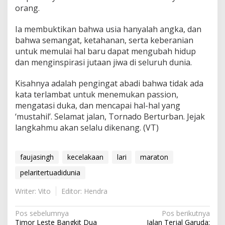
orang.
Ia membuktikan bahwa usia hanyalah angka, dan
bahwa semangat, ketahanan, serta keberanian
untuk memulai hal baru dapat mengubah hidup
dan menginspirasi jutaan jiwa di seluruh dunia.
Kisahnya adalah pengingat abadi bahwa tidak ada
kata terlambat untuk menemukan passion,
mengatasi duka, dan mencapai hal-hal yang
‘mustahil’. Selamat jalan, Tornado Berturban. Jejak
langkahmu akan selalu dikenang. (VT)
faujasingh
kecelakaan
lari
maraton
pelaritertuadidunia
Writer: Vito
Editor: Hendra
N
Pos sebelumnya
Pos berikutnya
Timor Leste Bangkit Dua
Jalan Terjal Garuda: