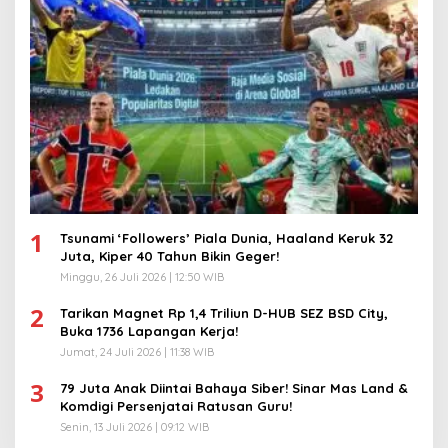
1
Tsunami ‘Followers’ Piala Dunia, Haaland Keruk 32
Juta, Kiper 40 Tahun Bikin Geger!
Minggu, 26 Juli 2026 | 12:50 WIB
2
Tarikan Magnet Rp 1,4 Triliun D-HUB SEZ BSD City,
Buka 1736 Lapangan Kerja!
Jumat, 24 Juli 2026 | 11:38 WIB
3
79 Juta Anak Diintai Bahaya Siber! Sinar Mas Land &
Komdigi Persenjatai Ratusan Guru!
Senin, 13 Juli 2026 | 09:12 WIB