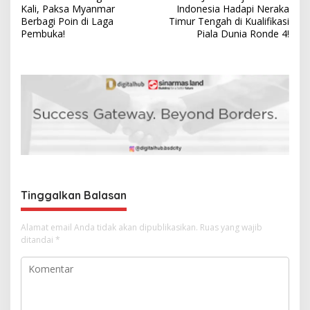
a
Kali, Paksa Myanmar
Indonesia Hadapi Neraka
v
Berbagi Poin di Laga
Timur Tengah di Kualifikasi
Pembuka!
Piala Dunia Ronde 4!
i
g
a
s
i
p
o
s
Tinggalkan Balasan
Alamat email Anda tidak akan dipublikasikan.
Ruas yang wajib
ditandai
*