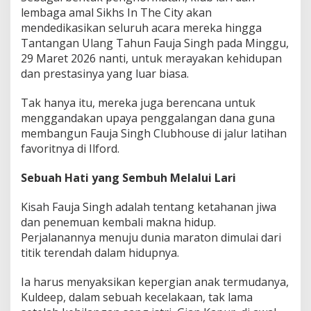
i
lembaga amal Sikhs In The City akan
S
mendedikasikan seluruh acara mereka hingga
e
Tantangan Ulang Tahun Fauja Singh pada Minggu,
a
29 Maret 2026 nanti, untuk merayakan kehidupan
b
a
dan prestasinya yang luar biasa.
d
?
Tak hanya itu, mereka juga berencana untuk
menggandakan upaya penggalangan dana guna
membangun Fauja Singh Clubhouse di jalur latihan
favoritnya di Ilford.
Sebuah Hati yang Sembuh Melalui Lari
Kisah Fauja Singh adalah tentang ketahanan jiwa
dan penemuan kembali makna hidup.
Perjalanannya menuju dunia maraton dimulai dari
titik terendah dalam hidupnya.
Ia harus menyaksikan kepergian anak termudanya,
Kuldeep, dalam sebuah kecelakaan, tak lama