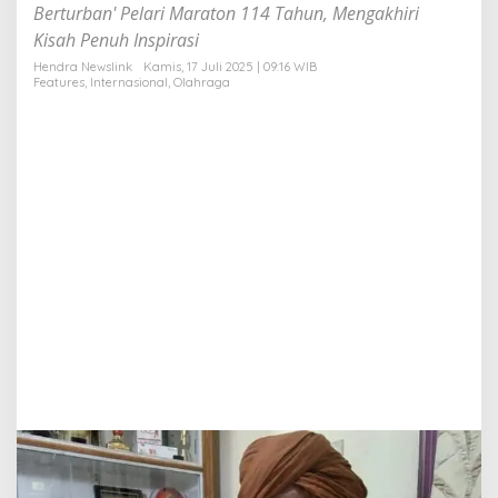
t
Berturban' Pelari Maraton 114 Tahun, Mengakhiri
o
Kisah Penuh Inspirasi
n
1
Hendra Newslink
Kamis, 17 Juli 2025 | 09:16 WIB
Features
,
Internasional
,
Olahraga
1
4
T
a
h
u
n
T
u
t
u
p
U
s
i
a
!
B
a
g
a