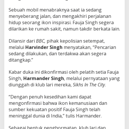
e
n
Sebuah mobil menabraknya saat ia sedang
d
menyeberang jalan, dan mengakhiri perjalanan
a
hidup seorang ikon inspirasi. Fauja Singh segera
M
dilarikan ke rumah sakit, namun takdir berkata lain.
a
r
a
Dilansir dari
BBC,
pihak kepolisian setempat,
t
melalui
Harvinder Singh
menyatakan, “Pencarian
o
sedang dilakukan, dan terdakwa akan segera
n
ditangkap.”
d
i
U
Kabar duka ini dikonfirmasi oleh pelatih setia Fauja
s
Singh,
Harmander Singh
, melalui pernyataan yang
i
diunggah di klub lari mereka,
Sikhs In The City
.
a
L
“Dengan penuh kesedihan kami dapat
e
b
mengonfirmasi bahwa ikon kemanusiaan dan
i
sumber kekuatan positif Fauja Singh telah
h
meninggal dunia di India,” tulis Harmander.
d
a
Sebagai bentuk penghormatan, klub lari dan
r