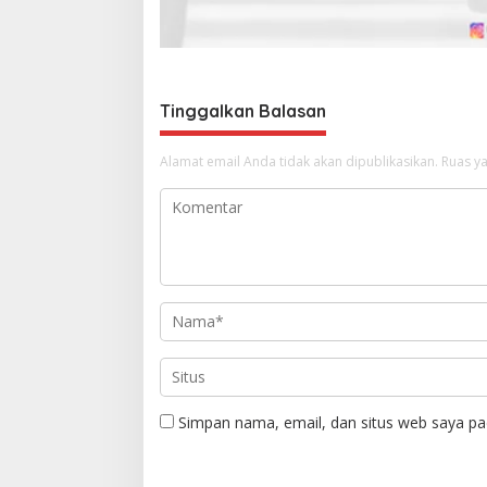
s
Tinggalkan Balasan
Alamat email Anda tidak akan dipublikasikan.
Ruas ya
Simpan nama, email, dan situs web saya pa