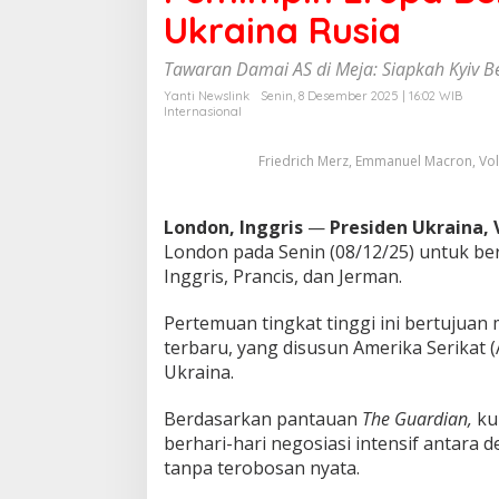
p
Ukraina Rusia
i
n
Tawaran Damai AS di Meja: Siapkah Kyiv 
E
r
Yanti Newslink
Senin, 8 Desember 2025 | 16:02 WIB
Internasional
o
p
a
Friedrich Merz, Emmanuel Macron, Vol
B
e
r
London, Inggris
—
Presiden Ukraina,
t
London pada Senin (08/12/25) untuk b
e
Inggris, Prancis, dan Jerman.
m
u
B
Pertemuan tingkat tinggi ini bertujua
a
terbaru, yang disusun Amerika Serikat 
h
Ukraina.
a
s
Berdasarkan pantauan
D
The Guardian,
kun
a
berhari-hari negosiasi intensif antara 
m
tanpa terobosan nyata.
a
i