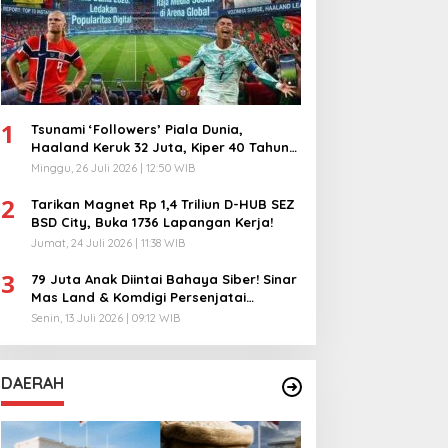
1
Tsunami ‘Followers’ Piala Dunia,
Haaland Keruk 32 Juta, Kiper 40 Tahun
Bikin Geger!
Minggu, 26 Juli 2026 | 12:50 WIB
2
Tarikan Magnet Rp 1,4 Triliun D-HUB SEZ
BSD City, Buka 1736 Lapangan Kerja!
Jumat, 24 Juli 2026 | 11:38 WIB
3
79 Juta Anak Diintai Bahaya Siber! Sinar
Mas Land & Komdigi Persenjatai
Ratusan Guru!
Senin, 13 Juli 2026 | 09:12 WIB
DAERAH