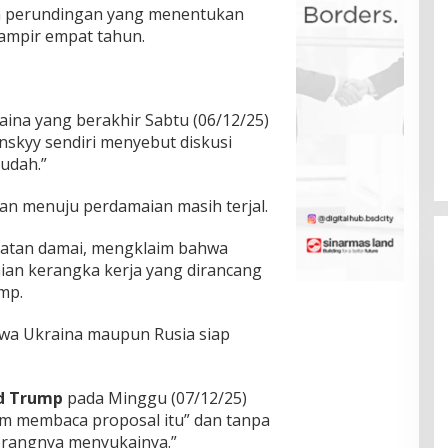
ma perundingan yang menentukan
hampir empat tahun.
ina yang berakhir Sabtu (06/12/25)
enskyy sendiri menyebut diskusi
mudah.”
lan menuju perdamaian masih terjal.
atan damai, mengklaim bahwa
aian kerangka kerja yang dirancang
mp.
hwa Ukraina maupun Rusia siap
ld Trump
pada Minggu (07/12/25)
m membaca proposal itu” dan tanpa
orangnya menyukainya.”