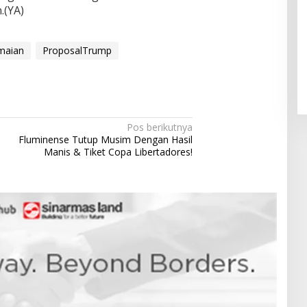
.(YA)
Pendaftaran Istana Dibuka,
Warga Berebut Kuota
maian
ProposalTrump
Di Daerah, Nasional
|
Rabu, 5 Agustus 2026 |
09:13 WIB
Pos berikutnya
Fluminense Tutup Musim Dengan Hasil
Manis & Tiket Copa Libertadores!