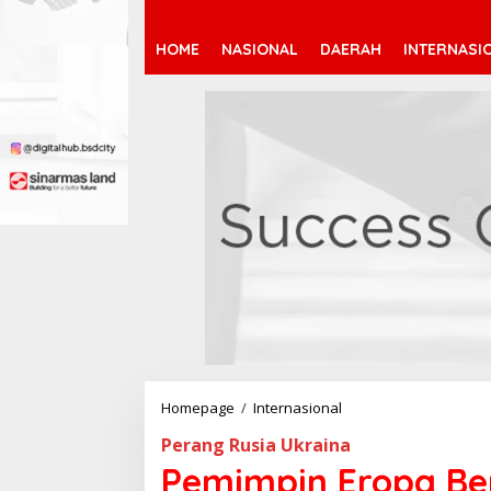
HOME
NASIONAL
DAERAH
INTERNASI
Homepage
/
Internasional
P
e
Perang Rusia Ukraina
m
i
Pemimpin Eropa B
m