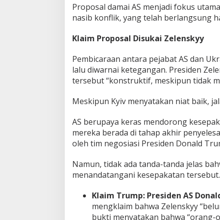
Proposal damai AS menjadi fokus uta
U
nasib konflik, yang telah berlangsung 
k
r
a
Klaim Proposal Disukai Zelenskyy
i
n
Pembicaraan antara pejabat AS dan Ukra
a
lalu diwarnai ketegangan. Presiden Zel
R
u
tersebut “konstruktif, meskipun tidak 
s
i
Meskipun Kyiv menyatakan niat baik, ja
a
AS berupaya keras mendorong kesepak
mereka berada di tahap akhir penyeles
oleh tim negosiasi Presiden Donald Tru
Namun, tidak ada tanda-tanda jelas ba
menandatangani kesepakatan tersebut.
Klaim Trump:
Presiden AS Dona
mengklaim bahwa Zelenskyy “belu
bukti menyatakan bahwa “orang-