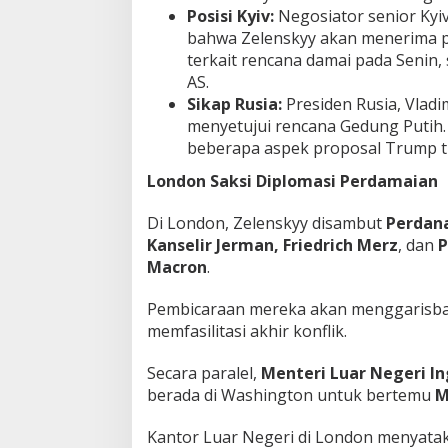
Posisi Kyiv:
Negosiator senior Kyi
bahwa Zelenskyy akan menerima
terkait rencana damai pada Senin,
AS.
Sikap Rusia:
Presiden Rusia, Vladi
menyetujui rencana Gedung Putih.
beberapa aspek proposal Trump ti
London Saksi Diplomasi Perdamaian
Di London, Zelenskyy disambut
Perdana
Kanselir Jerman, Friedrich Merz
, dan
P
Macron
.
Pembicaraan mereka akan menggarisba
memfasilitasi akhir konflik.
Secara paralel,
Menteri Luar Negeri In
berada di Washington untuk bertemu
M
Kantor Luar Negeri di London menyata