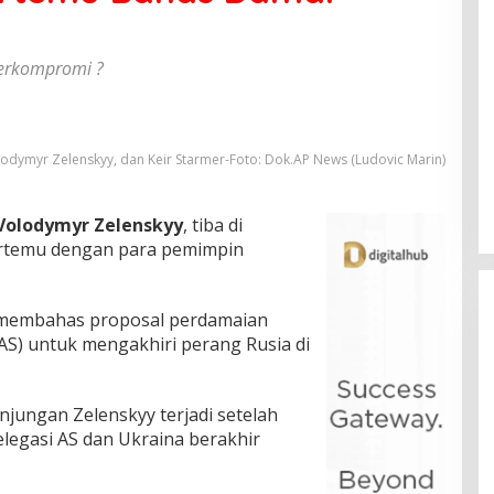
Berkompromi ?
odymyr Zelenskyy, dan Keir Starmer-Foto: Dok.AP News (Ludovic Marin)
 Volodymyr Zelenskyy
, tiba di
ertemu dengan para pemimpin
n membahas proposal perdamaian
(AS) untuk mengakhiri perang Rusia di
jungan Zelenskyy terjadi setelah
delegasi AS dan Ukraina berakhir