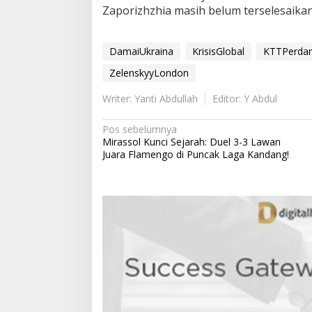
Zaporizhzhia masih belum terselesaikan
DamaiUkraina
KrisisGlobal
KTTPerda
ZelenskyyLondon
Writer: Yanti Abdullah
Editor: Y Abdul
N
Pos sebelumnya
Mirassol Kunci Sejarah: Duel 3-3 Lawan
a
Juara Flamengo di Puncak Laga Kandang!
v
i
g
a
s
i
p
o