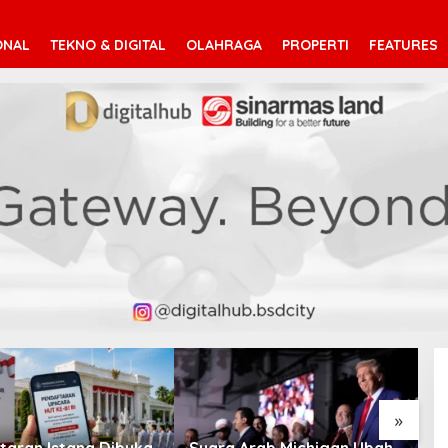
ONAL
TEKNO & DIGITAL
OLAHRAGA
PROPERTI
FEATURES
V
T
»
taran Istana Dibuka,
Suara Arab Michigan Ubah