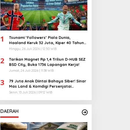
1
Tsunami ‘Followers’ Piala Dunia,
Haaland Keruk 32 Juta, Kiper 40 Tahun
Bikin Geger!
Minggu, 26 Juli 2026 | 12:50 WIB
2
Tarikan Magnet Rp 1,4 Triliun D-HUB SEZ
BSD City, Buka 1736 Lapangan Kerja!
Jumat, 24 Juli 2026 | 11:38 WIB
3
79 Juta Anak Diintai Bahaya Siber! Sinar
Mas Land & Komdigi Persenjatai
Ratusan Guru!
Senin, 13 Juli 2026 | 09:12 WIB
DAERAH