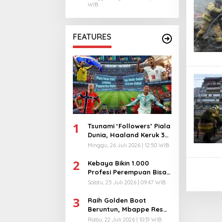
WIB
FEATURES
1
Tsunami ‘Followers’ Piala
Dunia, Haaland Keruk 32
Juta, Kiper 40 Tahun
Minggu, 26 Juli 2026 | 12:50 WIB
Bikin Geger!
2
Kebaya Bikin 1.000
Profesi Perempuan Bisa
Menyatu di Arena
Sabtu, 25 Juli 2026 | 09:47 WIB
Komunikasi Global!
3
Raih Golden Boot
Beruntun, Mbappe Resmi
Kunci Takhta Top Skor
Rabu, 22 Juli 2026 | 10:31 WIB