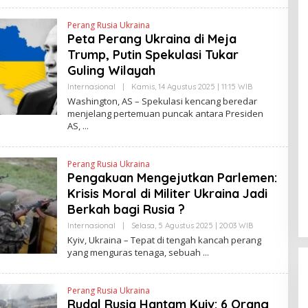
E
N
Perang Rusia Ukraina
D
Peta Perang Ukraina di Meja
R
A
Trump, Putin Spekulasi Tukar
N
E
Guling Wilayah
W
S
Internasional
|
Kamis, 14 Agustus 2025 | 11:15 WIB
O
L
L
Washington, AS – Spekulasi kencang beredar
I
E
menjelang pertemuan puncak antara Presiden
N
H
K
AS,
Y
A
N
T
Perang Rusia Ukraina
I
N
Pengakuan Mengejutkan Parlemen:
E
Krisis Moral di Militer Ukraina Jadi
W
S
Berkah bagi Rusia ?
L
I
Internasional
|
Selasa, 5 Agustus 2025 | 20:03 WIB
O
N
L
Kyiv, Ukraina – Tepat di tengah kancah perang
K
E
yang menguras tenaga, sebuah
H
H
E
N
Perang Rusia Ukraina
D
Rudal Rusia Hantam Kyiv: 6 Orang
R