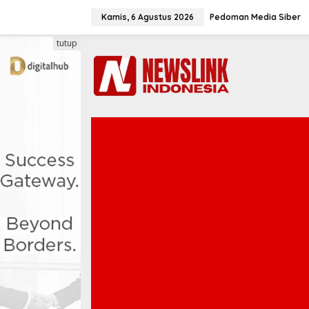
L
e
Kamis, 6 Agustus 2026
Pedoman Media Siber
w
a
tutup
t
i
k
e
k
o
n
t
e
n