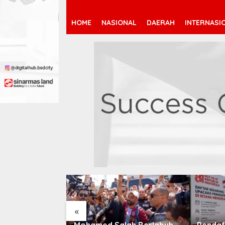
HOME
NASIONAL
DAERAH
INTERNASI
«
 Jeremy
Mohamed Salah Berlabuh
Pendaf