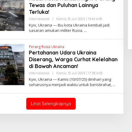
A
Tewas dan Puluhan Lainnya
N
E
Terluka!
W
Pendaftaran Istana Dibuka,
S
Internasional
|
Kamis, 31 Juli 2025 | 19:44 WIB
O
Warga Berebut Kuota
L
L
Kyiv, Ukraina — Ibu kota Ukraina kembali jadi
I
E
Di Daerah, Nasional
|
Rabu, 5 Agustus 2026 |
sasaran amukan militer Rusia.
N
H
09:13 WIB
K
Y
A
N
Perang Rusia Ukraina
T
Pertahanan Udara Ukraina
I
N
Diserang, Warga Curhat Kelelahan
E
W
di Bawah Ancaman!
S
L
Internasional
|
Kamis, 10 Juli 2025 | 17:58 WIB
O
I
L
Kyiv, Ukraina — Kamis (10/07/25) dinihari yang
N
E
seharusnya menjadi waktu untuk beristirahat,
K
H
H
E
N
D
Lihat Selengkapnya
R
A
N
E
W
S
L