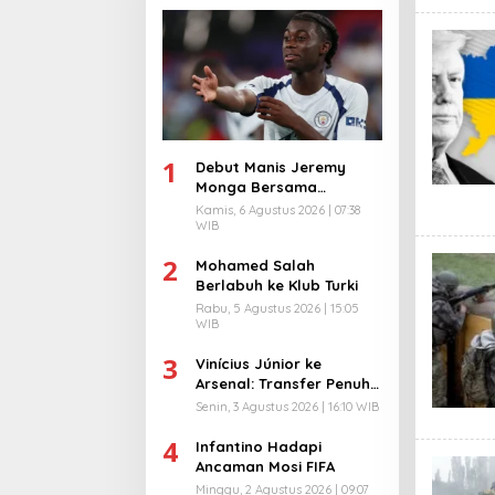
1
Debut Manis Jeremy
Monga Bersama
Manchester City
Kamis, 6 Agustus 2026 | 07:38
WIB
2
Mohamed Salah
Berlabuh ke Klub Turki
Rabu, 5 Agustus 2026 | 15:05
WIB
3
Vinícius Júnior ke
Arsenal: Transfer Penuh
Risiko
Senin, 3 Agustus 2026 | 16:10 WIB
4
Infantino Hadapi
Ancaman Mosi FIFA
Minggu, 2 Agustus 2026 | 09:07