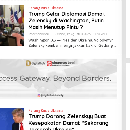
A
N
Perang Rusia Ukraina
T
Trump Gelar Diplomasi Damai:
I
N
Zelensky di Washington, Putin
E
W
Masih Menutup Pintu ?
S
L
Internasional
|
Selasa, 19 Agustus 2025 | 11:20 WIB
O
I
L
Washington, AS — Presiden Ukraina, Volodymyr
N
E
Zelensky kembali menginjakkan kaki di Gedung
K
H
Y
A
N
T
I
N
E
W
S
L
I
N
K
Perang Rusia Ukraina
Trump Dorong Zelenskyy Buat
Kesepakatan Damai: “Sekarang
Terserah Ukraina”