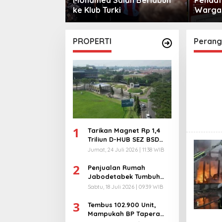
sama
ke Klub Turki
Warga 
City
PROPERTI
Perang
1
Tarikan Magnet Rp 1,4
Triliun D-HUB SEZ BSD
City, Buka 1736
Jumat, 24 Juli 2026 | 11:38 WIB
Lapangan Kerja!
2
Penjualan Rumah
Jabodetabek Tumbuh
94%! Developer
Sabtu, 18 Juli 2026 | 09:39 WIB
Langsung Lempar Diskon
3
Ekstra
Tembus 102.900 Unit,
Mampukah BP Tapera