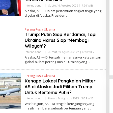
Internasional
|
Sabtu, 16 Agustus 2025 | 19:56 WIB
O
L
Alaska, AS — Dalam pertemuan tingkat tinggi yang
E
digelar di Alaska, Presiden
H
Y
A
N
Perang Rusia Ukraina
T
Trump: Putin Siap Berdamai, Tapi
I
N
Ukraina Harus Siap ‘Membagi
E
W
Wilayah’?
S
L
Internasional
|
Jumat, 15 Agustus 2025 | 12:30 WIB
O
I
L
Alaska, AS — Di tengah memanasnya ketegangan
N
E
global akibat perang Rusia-Ukraina yang
K
H
Y
A
N
Perang Rusia Ukraina
T
Kenapa Lokasi Pangkalan Militer
I
N
AS di Alaska Jadi Pilihan Trump
E
W
Untuk Bertemu Putin?
S
L
Internasional
|
Kamis, 14 Agustus 2025 | 18:29 WIB
O
I
L
Washington, AS – Di tengah ketegangan yang
N
E
masih membara, sebuah pertemuan yang
K
H
H