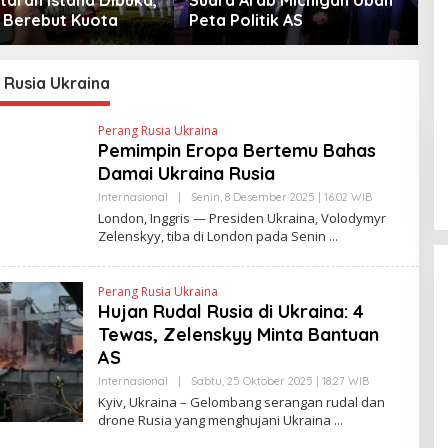
Berebut Kuota
Peta Politik AS
 Rusia Ukraina
Perang Rusia Ukraina
Pemimpin Eropa Bertemu Bahas
Damai Ukraina Rusia
Internasional
|
Senin, 8 Desember 2025 | 16:02 WIB
O
L
London, Inggris — Presiden Ukraina, Volodymyr
E
Zelenskyy, tiba di London pada Senin
H
Y
A
N
Perang Rusia Ukraina
T
Hujan Rudal Rusia di Ukraina: 4
I
N
Tewas, Zelenskyy Minta Bantuan
E
W
AS
S
L
Internasional
|
Sabtu, 25 Oktober 2025 | 18:27 WIB
O
I
L
Kyiv, Ukraina – Gelombang serangan rudal dan
N
E
drone Rusia yang menghujani Ukraina
K
H
Y