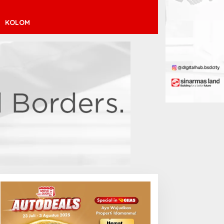
KOLOM
inícius Júnior ke Arsenal:
ransfer Penuh Risiko
Debut Manis Jeremy