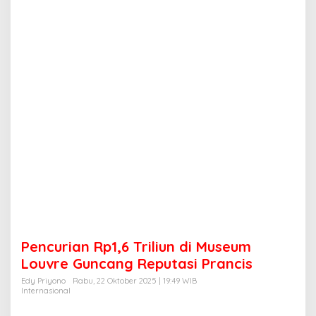
p
1
,
6
T
r
i
l
i
u
n
d
i
M
u
s
e
u
m
Pencurian Rp1,6 Triliun di Museum
L
o
Louvre Guncang Reputasi Prancis
u
Edy Priyono
Rabu, 22 Oktober 2025 | 19:49 WIB
v
Internasional
r
e