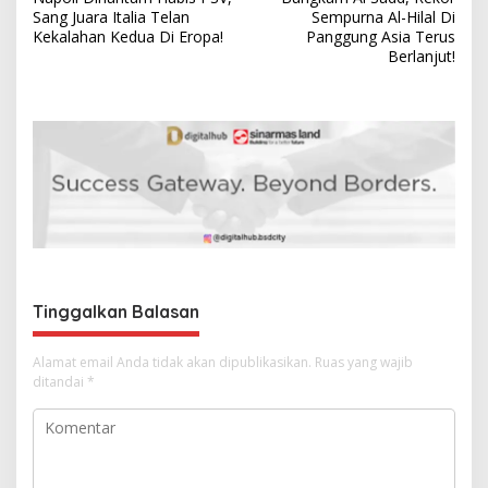
a
Sang Juara Italia Telan
Sempurna Al-Hilal Di
v
Kekalahan Kedua Di Eropa!
Panggung Asia Terus
Berlanjut!
i
g
a
s
i
p
o
s
Tinggalkan Balasan
Alamat email Anda tidak akan dipublikasikan.
Ruas yang wajib
ditandai
*