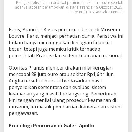
G
Petugas polisi berdiri di dekat piramida museum Louvre setelah
adanya laporan perampokan, di Paris, Prancis, 19 Oktober 2025.
u
(Foto: REUTERS/Gonzalo Fuentes)
n
c
a
Paris, Prancis – Kasus pencurian besar di Museum
n
g
Louvre, Paris, menjadi perhatian dunia. Peristiwa ini
R
bukan hanya meninggalkan kerugian finansial
e
besar, tetapi juga memicu kritik terhadap
p
pemerintah Prancis dan sistem keamanan nasional.
u
t
a
Otoritas Prancis memperkirakan nilai kerugian
s
mencapai 88 juta euro atau sekitar Rp1,6 triliun.
i
Angka tersebut muncul berdasarkan hasil
P
penyelidikan sementara dan evaluasi sistem
r
a
keamanan yang masih berlangsung. Pemerintah
n
kini tengah menilai ulang prosedur keamanan di
c
museum, termasuk pembaruan kamera dan sistem
i
pengawasan.
s
Kronologi Pencurian di Galeri Apollo