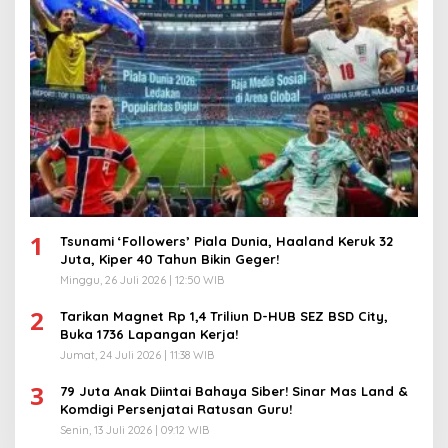
1
Tsunami ‘Followers’ Piala Dunia, Haaland Keruk 32
Juta, Kiper 40 Tahun Bikin Geger!
Minggu, 26 Juli 2026 | 12:50 WIB
2
Tarikan Magnet Rp 1,4 Triliun D-HUB SEZ BSD City,
Buka 1736 Lapangan Kerja!
Jumat, 24 Juli 2026 | 11:38 WIB
3
79 Juta Anak Diintai Bahaya Siber! Sinar Mas Land &
Komdigi Persenjatai Ratusan Guru!
Senin, 13 Juli 2026 | 09:12 WIB