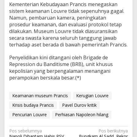
Kementerian Kebudayaan Prancis menegaskan
sistem keamanan Louvre tidak sepenuhnya gagal.
Namun, pembaruan kamera, peningkatan
prosedur keamanan, dan evaluasi protokol tetap
dilakukan. Museum Louvre tidak diasuransikan
secara swasta karena seluruh tanggung jawab
terhadap aset berada di bawah pemerintah Prancis.
Penyelidikan kini ditangani oleh Brigade de
Repression du Banditisme (BRB), unit khusus
kepolisian yang berpengalaman menangani
perampokan berskala besar.(*)
Keamanan museum Prancis
Kerugian Louvre
Krisis budaya Prancis
Pavel Durov kritik
Pencurian Louvre
Perhiasan Napoleon hilang
N
Pos sebelumnya
Pos berikutnya
Napoli Dihantam Habis PSV,
Bungkam Al Sadd, Rekor