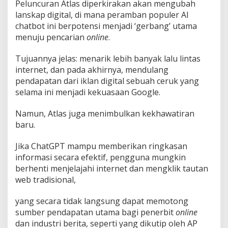
Peluncuran Atlas diperkirakan akan mengubah
i
lanskap digital, di mana peramban populer AI
n
a
chatbot ini berpotensi menjadi ‘gerbang’ utama
s
menuju pencarian
online
.
i
G
Tujuannya jelas: menarik lebih banyak lalu lintas
o
internet, dan pada akhirnya, mendulang
o
g
pendapatan dari iklan digital sebuah ceruk yang
l
selama ini menjadi kekuasaan Google.
e
C
Namun, Atlas juga menimbulkan kekhawatiran
h
baru.
r
o
m
Jika ChatGPT mampu memberikan ringkasan
e
informasi secara efektif, pengguna mungkin
berhenti menjelajahi internet dan mengklik tautan
web tradisional,
yang secara tidak langsung dapat memotong
sumber pendapatan utama bagi penerbit
online
dan industri berita, seperti yang dikutip oleh AP