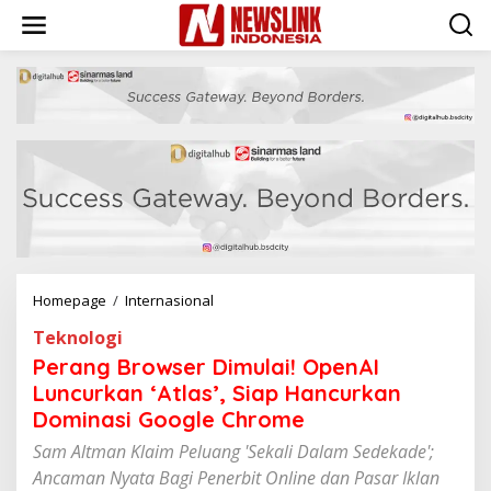
L
e
w
a
t
i
k
e
k
o
n
t
e
n
Homepage
/
Internasional
P
e
Teknologi
r
a
Perang Browser Dimulai! OpenAI
n
Luncurkan ‘Atlas’, Siap Hancurkan
g
Dominasi Google Chrome
B
r
Sam Altman Klaim Peluang 'Sekali Dalam Sedekade';
o
Ancaman Nyata Bagi Penerbit Online dan Pasar Iklan
w