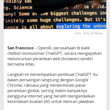
n
'
A
t
l
a
s
'
Foto : Dok. AP News
,
S
i
San Francisco
– OpenAI, perusahaan di balik
a
chatbot
revolusioner ChatGPT, secara mengejutkan
p
meluncurkan peramban web (browser) sendiri
H
bernama Atlas.
a
n
c
Langkah ini menempatkan pembuat ChatGPT itu
u
dalam persaingan langsung dengan Google
r
Chrome, raksasa yang mendominasi pasar
k
peramban global, seiring makin banyaknya
a
n
pengguna internet yang beralih mengandalkan
D
kecerdasan buatan (AI) untuk mencari jawaban.
o
m