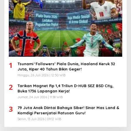
1
Tsunami ‘Followers’ Piala Dunia, Haaland Keruk 32
Juta, Kiper 40 Tahun Bikin Geger!
Minggu, 26 Juli 2026 | 12:50 WIB
2
Tarikan Magnet Rp 1,4 Triliun D-HUB SEZ BSD City,
Buka 1736 Lapangan Kerja!
Jumat, 24 Juli 2026 | 11:38 WIB
3
79 Juta Anak Diintai Bahaya Siber! Sinar Mas Land &
Komdigi Persenjatai Ratusan Guru!
Senin, 13 Juli 2026 | 09:12 WIB