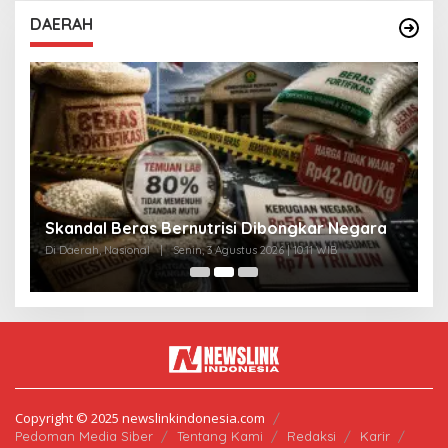
DAERAH
A
Skandal Beras Bernutrisi Dibongkar Negara
T
Di Daerah, Nasional
|
Senin, 3 Agustus 2026 | 10:11 WIB
Di
Copyright © 2025 newslinkindonesia.com
Pedoman Media Siber
Tentang Kami
Redaksi
Karir