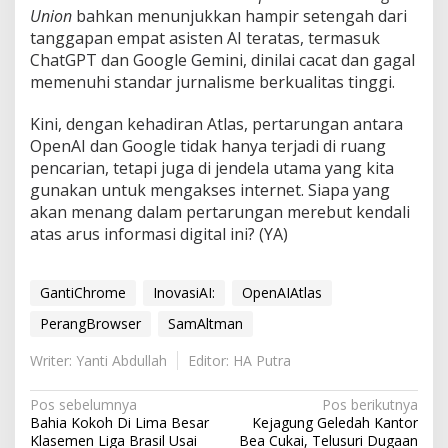
Union
bahkan menunjukkan hampir setengah dari
tanggapan empat asisten AI teratas, termasuk
ChatGPT dan Google Gemini, dinilai cacat dan gagal
memenuhi standar jurnalisme berkualitas tinggi.
Kini, dengan kehadiran Atlas, pertarungan antara
OpenAI dan Google tidak hanya terjadi di ruang
pencarian, tetapi juga di jendela utama yang kita
gunakan untuk mengakses internet. Siapa yang
akan menang dalam pertarungan merebut kendali
atas arus informasi digital ini? (YA)
GantiChrome
InovasiAI:
OpenAIAtlas
PerangBrowser
SamAltman
Writer: Yanti Abdullah
Editor: HA Putra
N
Pos sebelumnya
Pos berikutnya
Bahia Kokoh Di Lima Besar
Kejagung Geledah Kantor
a
Klasemen Liga Brasil Usai
Bea Cukai, Telusuri Dugaan