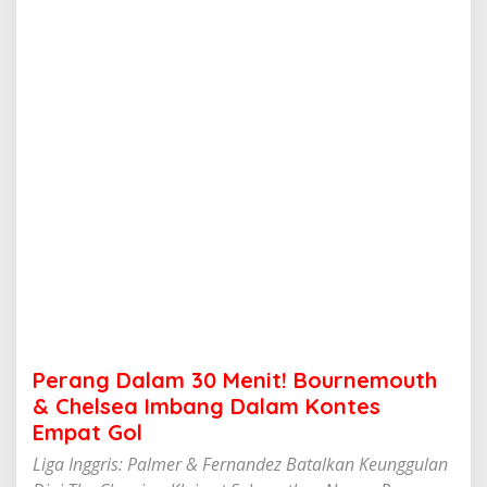
m
3
0
M
e
n
i
t
!
B
o
u
r
n
e
m
o
u
t
Perang Dalam 30 Menit! Bournemouth
h
&
& Chelsea Imbang Dalam Kontes
C
Empat Gol
h
e
Liga Inggris: Palmer & Fernandez Batalkan Keunggulan
l