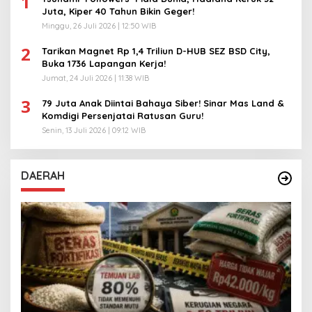
1
Juta, Kiper 40 Tahun Bikin Geger!
Minggu, 26 Juli 2026 | 12:50 WIB
2
Tarikan Magnet Rp 1,4 Triliun D-HUB SEZ BSD City,
Buka 1736 Lapangan Kerja!
Jumat, 24 Juli 2026 | 11:38 WIB
3
79 Juta Anak Diintai Bahaya Siber! Sinar Mas Land &
Komdigi Persenjatai Ratusan Guru!
Senin, 13 Juli 2026 | 09:12 WIB
DAERAH
A