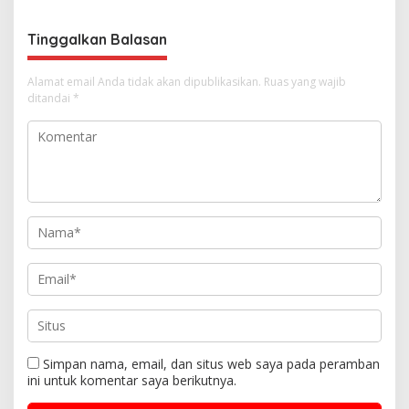
p
o
Tinggalkan Balasan
s
Alamat email Anda tidak akan dipublikasikan.
Ruas yang wajib
ditandai
*
Simpan nama, email, dan situs web saya pada peramban
ini untuk komentar saya berikutnya.