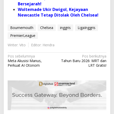
Bersejarah!
Woltemade Ukir Dwigol, Kejayaan
Newcastle Tetap Ditolak Oleh Chelsea!
Bournemouth
Chelsea
inggris
LigaInggris
PremierLeague
Writer: Vito
Editor: Hendra
N
Pos sebelumnya
Pos berikutnya
Meta Akusisi Manus,
Tahun Baru 2026: MRT dan
a
Perkuat AI Otonom
LRT Gratis!
v
i
g
a
s
i