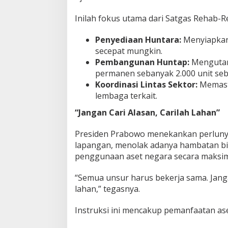
Inilah fokus utama dari Satgas Rehab-R
Penyediaan Huntara:
Menyiapkan
secepat mungkin.
Pembangunan Huntap:
Menguta
permanen sebanyak 2.000 unit seba
Koordinasi Lintas Sektor:
Memasti
lembaga terkait.
“Jangan Cari Alasan, Carilah Lahan”
Presiden Prabowo menekankan perlunya 
lapangan, menolak adanya hambatan bir
penggunaan aset negara secara maksim
“Semua unsur harus bekerja sama. Janga
lahan,” tegasnya.
Instruksi ini mencakup pemanfaatan as