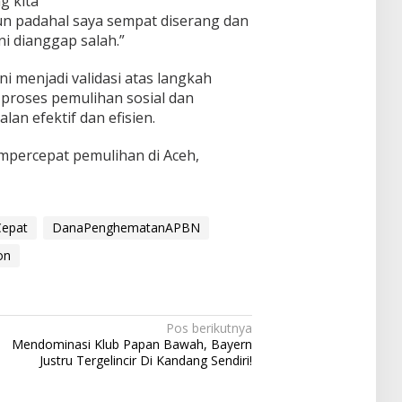
g kita
iun padahal saya sempat diserang dan
ni dianggap salah.”
ni menjadi validasi atas langkah
roses pemulihan sosial dan
lan efektif dan efisien.
mpercepat pemulihan di Aceh,
epat
DanaPenghematanAPBN
on
Pos berikutnya
Mendominasi Klub Papan Bawah, Bayern
Justru Tergelincir Di Kandang Sendiri!