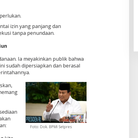
perlukan.
Pendaftaran Istana Dibuka,
Warga Berebut Kuota
tai izin yang panjang dan
Di Daerah, Nasional
|
Rabu, 5 Agustus 2026 |
kusi tanpa penundaan.
09:13 WIB
iun
danaan. Ia meyakinkan publik bahwa
i sudah dipersiapkan dan berasal
erintahannya.
askan,
 memang
sediaan
jakan
an:
Foto: Dok. BPMI Setpres