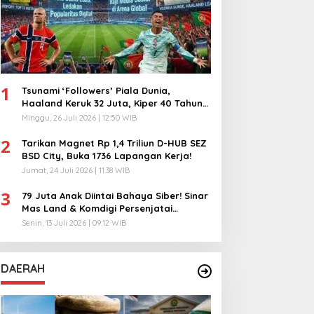
1
Tsunami ‘Followers’ Piala Dunia,
Haaland Keruk 32 Juta, Kiper 40 Tahun
Bikin Geger!
Minggu, 26 Juli 2026 | 12:50 WIB
2
Tarikan Magnet Rp 1,4 Triliun D-HUB SEZ
BSD City, Buka 1736 Lapangan Kerja!
Jumat, 24 Juli 2026 | 11:38 WIB
3
79 Juta Anak Diintai Bahaya Siber! Sinar
Mas Land & Komdigi Persenjatai
Ratusan Guru!
Senin, 13 Juli 2026 | 09:12 WIB
DAERAH