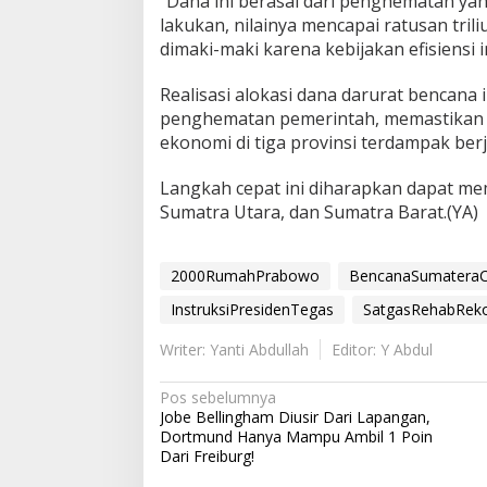
“Dana ini berasal dari penghematan yan
lakukan, nilainya mencapai ratusan tril
dimaki-maki karena kebijakan efisiensi i
Realisasi alokasi dana darurat bencana i
penghematan pemerintah, memastikan p
ekonomi di tiga provinsi terdampak berja
Langkah cepat ini diharapkan dapat me
Sumatra Utara, dan Sumatra Barat.(YA)
2000RumahPrabowo
BencanaSumateraC
InstruksiPresidenTegas
SatgasRehabRek
Writer: Yanti Abdullah
Editor: Y Abdul
N
Pos sebelumnya
Jobe Bellingham Diusir Dari Lapangan,
a
Dortmund Hanya Mampu Ambil 1 Poin
v
Dari Freiburg!