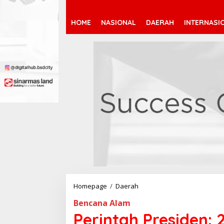
HOME
NASIONAL
DAERAH
INTERNASI
Homepage
/
Daerah
P
e
Bencana Alam
r
i
Perintah Presiden
n