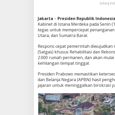
Sidang Kab
m
a
n
Jakarta
–
Presiden Republik Indonesi
e
n
Kabinet di Istana Merdeka pada Senin (
S
tegas untuk mempercepat penanganan 
e
Utara, dan Sumatra Barat.
g
e
Respons cepat pemerintah diwujudkan
r
a
(Satgas) khusus Rehabilitasi dan Rekon
D
2.000 rumah permanen, dan akan mulai
i
kehilangan tempat tinggal.
b
a
Presiden Prabowo memastikan keterse
n
g
dan Belanja Negara (APBN) hasil peng
u
jajaran untuk meninggalkan birokrasi
n