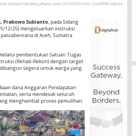
inet Diistana Merdeka jakarta senin 15/12/2025-Foto: Dok.BPMI Setpres
a, Prabowo Subianto
, pada Sidang
15/12/25) mengeluarkan instruksi
pascabencana di Aceh, Sumatra
 melalui pembentukan Satuan Tugas
struksi (Rehab-Rekon) dengan target
 dibangun segera untuk warga yang
diaan dana Anggaran Pendapatan
hematan, serta mendesak seluruh
 yang menghambat proses pemulihan.