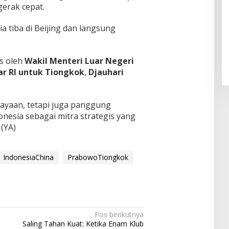
erak cepat.
a tiba di Beijing dan langsung
Pendaftaran Istana Dibuka,
Warga Berebut Kuota
.
Di Daerah, Nasional
|
Rabu, 5 Agustus 2026 |
09:13 WIB
as oleh
Wakil Menteri Luar Negeri
ar RI untuk Tiongkok
,
Djauhari
ayaan, tetapi juga panggung
nesia sebagai mitra strategis yang
 (YA)
IndonesiaChina
PrabowoTiongkok
Pos berikutnya
Saling Tahan Kuat: Ketika Enam Klub