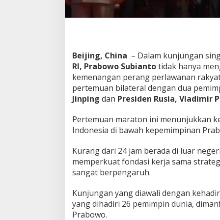
d
i
B
e
i
j
Beijing, China
– Dalam kunjungan sing
i
RI, Prabowo Subianto
tidak hanya men
n
kemenangan perang perlawanan rakyat 
g
pertemuan bilateral dengan dua pemim
Jinping
dan
Presiden Rusia, Vladimir P
Pertemuan maraton ini menunjukkan kec
Indonesia di bawah kepemimpinan Pra
Kurang dari 24 jam berada di luar neger
memperkuat fondasi kerja sama strateg
sangat berpengaruh.
Kunjungan yang diawali dengan kehadira
yang dihadiri 26 pemimpin dunia, diman
Prabowo.