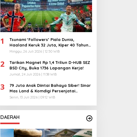
1
Tsunami ‘Followers’ Piala Dunia,
Haaland Keruk 32 Juta, Kiper 40 Tahun
Bikin Geger!
Minggu, 26 Juli 2026 | 12:50 WIB
2
Tarikan Magnet Rp 1,4 Triliun D-HUB SEZ
BSD City, Buka 1736 Lapangan Kerja!
Jumat, 24 Juli 2026 | 11:38 WIB
3
79 Juta Anak Diintai Bahaya Siber! Sinar
Mas Land & Komdigi Persenjatai
Ratusan Guru!
Senin, 13 Juli 2026 | 09:12 WIB
DAERAH