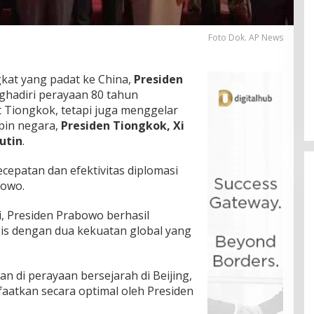
Foto Dok. AP News
kat yang padat ke China,
Presiden
ghadiri perayaan 80 tahun
Tiongkok, tetapi juga menggelar
pin negara,
Presiden Tiongkok, Xi
utin
.
epatan dan efektivitas diplomasi
bowo.
i, Presiden Prabowo berhasil
is dengan dua kekuatan global yang
n di perayaan bersejarah di Beijing,
faatkan secara optimal oleh Presiden