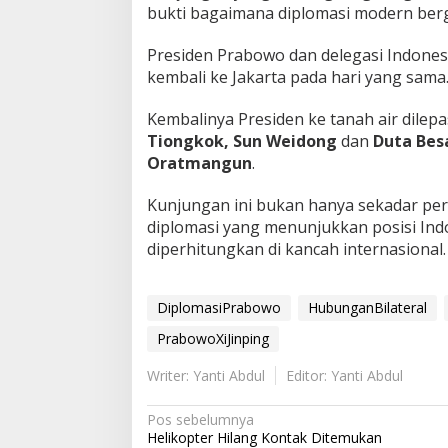
bukti bagaimana diplomasi modern berg
Presiden Prabowo dan delegasi Indonesi
kembali ke Jakarta pada hari yang sama
Kembalinya Presiden ke tanah air dilep
Tiongkok,
Sun Weidong
dan
Duta Bes
Oratmangun
.
Kunjungan ini bukan hanya sekadar per
diplomasi yang menunjukkan posisi Indo
diperhitungkan di kancah internasional.
DiplomasiPrabowo
HubunganBilateral
PrabowoXiJinping
Writer: Yanti Abdul
Editor: Yanti Abdul
N
Pos sebelumnya
Helikopter Hilang Kontak Ditemukan