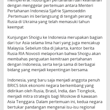
mempererat hubungan pertahanan dan keamanan
t
dengan menggelar pertemuan antara Menteri
r
Pertahanan Indonesia Sjafrie Sjamsoeddin
a
.Pertemuan ini berlangsung di tengah perang
t
e
Rusia di Ukraina yang telah memasuki tahun
g
keempat
i
s
Kunjungan Shoigu ke Indonesia merupakan bagian
d
dari tur Asia selama lima hari yang juga mencakup
i
J
Malaysia. Sebelum tiba di Jakarta, kantor berita
a
Rusia RIA Novosti melaporkan bahwa Shoigu akan
k
membahas penguatan kemitraan pertahanan
a
dengan Indonesia, serta kerja sama di berbagai
r
t
bidang yang menjadi kepentingan bersama.
a
Indonesia, yang baru saja menjadi anggota penuh
BRICS blok ekonomi negara berkembang yang
didirikan oleh Rusia, Brasil, India, dan Tiongkok,
menjadi mitra strategis bagi Moskow di kawasan
Asia Tenggara. Dalam pertemuan ini, kedua negara
bertukar pandangan mengenai isu-isu regional