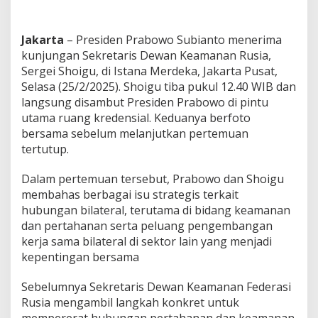
d
a
n
Jakarta
– Presiden Prabowo Subianto menerima
R
kunjungan Sekretaris Dewan Keamanan Rusia,
u
Sergei Shoigu, di Istana Merdeka, Jakarta Pusat,
s
i
Selasa (25/2/2025). Shoigu tiba pukul 12.40 WIB dan
a
langsung disambut Presiden Prabowo di pintu
G
utama ruang kredensial. Keduanya berfoto
e
bersama sebelum melanjutkan pertemuan
l
a
tertutup.
r
P
Dalam pertemuan tersebut, Prabowo dan Shoigu
e
membahas berbagai isu strategis terkait
m
hubungan bilateral, terutama di bidang keamanan
b
i
dan pertahanan serta peluang pengembangan
c
kerja sama bilateral di sektor lain yang menjadi
a
kepentingan bersama
r
a
Sebelumnya Sekretaris Dewan Keamanan Federasi
a
n
Rusia mengambil langkah konkret untuk
S