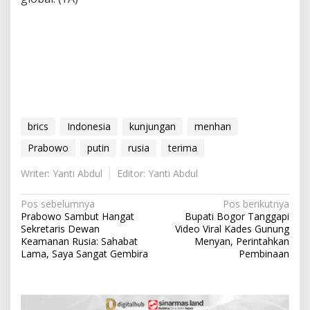
brics
Indonesia
kunjungan
menhan
Prabowo
putin
rusia
terima
Writer: Yanti Abdul
Editor: Yanti Abdul
N
Pos sebelumnya
Pos berikutnya
Prabowo Sambut Hangat
Bupati Bogor Tanggapi
a
Sekretaris Dewan
Video Viral Kades Gunung
v
Keamanan Rusia: Sahabat
Menyan, Perintahkan
Lama, Saya Sangat Gembira
Pembinaan
i
g
a