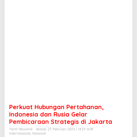
u
n
g
a
n
P
e
r
t
a
h
a
n
a
n
,
I
n
d
Perkuat Hubungan Pertahanan,
o
n
Indonesia dan Rusia Gelar
e
Pembicaraan Strategis di Jakarta
s
i
Yanti Newslink
Selasa, 25 Februari 2025 | 14:25 WIB
Internasional
,
Nasional
a