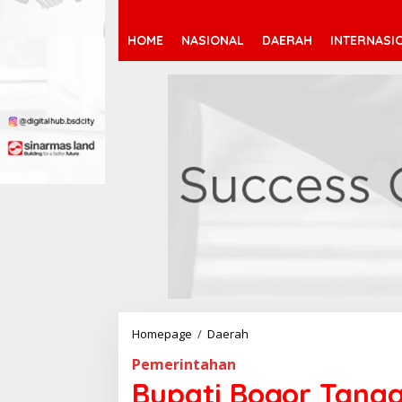
HOME
NASIONAL
DAERAH
INTERNASI
Homepage
/
Daerah
B
u
Pemerintahan
p
a
Bupati Bogor Tangg
t