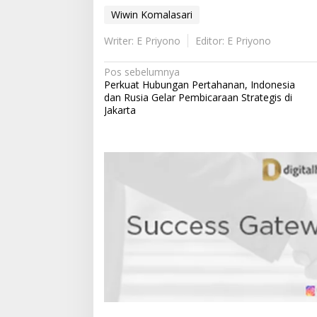
Wiwin Komalasari
Writer: E Priyono
Editor: E Priyono
N
Pos sebelumnya
Perkuat Hubungan Pertahanan, Indonesia
a
dan Rusia Gelar Pembicaraan Strategis di
v
Jakarta
i
g
a
s
i
p
o
s