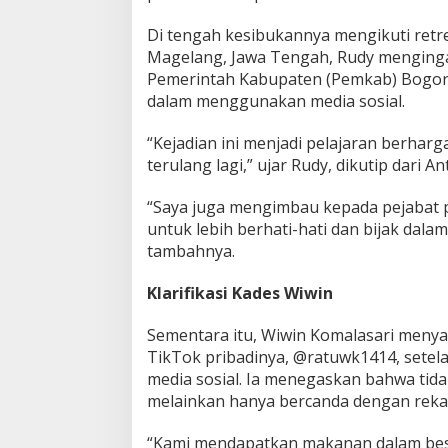
k
Di tengah kesibukannya mengikuti retre
a
n
Magelang, Jawa Tengah, Rudy menginga
P
Pemerintah Kabupaten (Pemkab) Bogor a
e
dalam menggunakan media sosial.
m
b
“Kejadian ini menjadi pelajaran berharg
i
n
terulang lagi,” ujar Rudy, dikutip dari An
a
a
“Saya juga mengimbau kepada pejabat 
n
untuk lebih berhati-hati dan bijak dal
tambahnya.
Klarifikasi Kades Wiwin
Sementara itu, Wiwin Komalasari menyam
TikTok pribadinya, @ratuwk1414, setelah
media sosial. Ia menegaskan bahwa tid
melainkan hanya bercanda dengan reka
“Kami mendapatkan makanan dalam bese