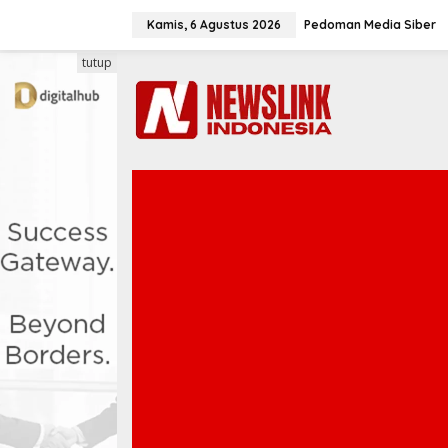
L
e
Kamis, 6 Agustus 2026
Pedoman Media Siber
w
a
tutup
t
i
k
e
k
o
n
t
e
n