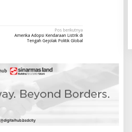
Pendaftaran Istana Dibuka,
Warga Berebut Kuota
Di Daerah, Nasional
|
Rabu, 5 Agustus 2026 |
Pos berikutnya
09:13 WIB
Amerika Adopsi Kendaraan Listrik di
Tengah Gejolak Politik Global