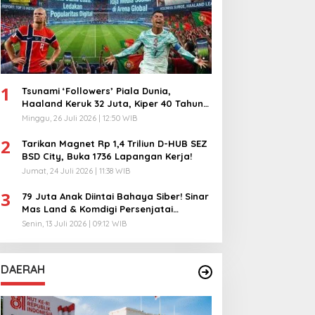
1
Tsunami ‘Followers’ Piala Dunia,
Haaland Keruk 32 Juta, Kiper 40 Tahun
Bikin Geger!
Minggu, 26 Juli 2026 | 12:50 WIB
2
Tarikan Magnet Rp 1,4 Triliun D-HUB SEZ
BSD City, Buka 1736 Lapangan Kerja!
Jumat, 24 Juli 2026 | 11:38 WIB
3
79 Juta Anak Diintai Bahaya Siber! Sinar
Mas Land & Komdigi Persenjatai
Ratusan Guru!
Senin, 13 Juli 2026 | 09:12 WIB
DAERAH