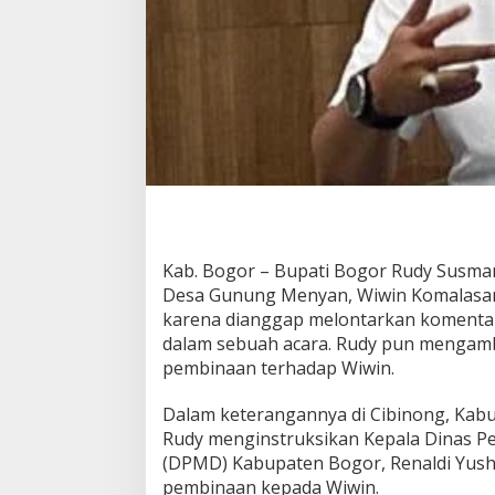
a
d
e
s
G
u
n
u
n
g
M
e
n
Kab. Bogor – Bupati Bogor Rudy Susman
y
Desa Gunung Menyan, Wiwin Komalasari
a
n
karena dianggap melontarkan komentar 
,
dalam sebuah acara. Rudy pun mengam
P
pembinaan terhadap Wiwin.
e
r
Dalam keterangannya di Cibinong, Kabu
i
n
Rudy menginstruksikan Kepala Dinas 
t
(DPMD) Kabupaten Bogor, Renaldi Yush
a
pembinaan kepada Wiwin.
h