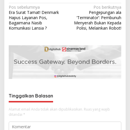
N
Pos sebelumnya
Pos berikutnya
Era Surat Tamat! Denmark
Pengepungan ala
a
Hapus Layanan Pos,
‘Terminator’: Pembunuh
v
Bagaimana Nasib
Menyerah Bukan Kepada
Komunikasi Lansia ?
Polisi, Melainkan Robot!
i
g
a
s
i
p
o
s
Tinggalkan Balasan
Alamat email Anda tidak akan dipublikasikan.
Ruas yang wajib
ditandai
*