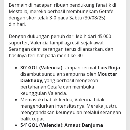
P
Bermain di hadapan ribuan pendukung fanatik di
e
Mestalla, mereka berhasil membungkam Getafe
n
dengan skor telak 3-0 pada Sabtu (30/08/25)
g
dinihari.
g
e
m
Dengan dukungan penuh dari lebih dari 45.000
a
suporter, Valencia tampil agresif sejak awal.
r
Serangan demi serangan terus dilancarkan, dan
!
hasilnya terlihat pada menit ke-30.
30′ GOL (Valencia)
: Umpan cermat
Luis Rioja
disambut sundulan sempurna oleh
Mouctar
Diakhaby
, yang berhasil mengecoh
pertahanan Getafe dan membuka
keunggulan Valencia.
Memasuki babak kedua, Valencia tidak
mengendurkan intensitasnya. Mereka justru
menggandakan keunggulan melalui serangan
balik cepat.
54′ GOL (Valencia)
:
Arnaut Danjuma