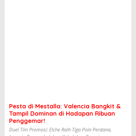
t
a
l
l
a
:
V
a
l
e
n
c
i
a
B
a
n
g
k
Pesta di Mestalla: Valencia Bangkit &
i
t
Tampil Dominan di Hadapan Ribuan
&
Penggemar!
T
a
Duel Tim Promosi: Elche Raih Tiga Poin Perdana,
m