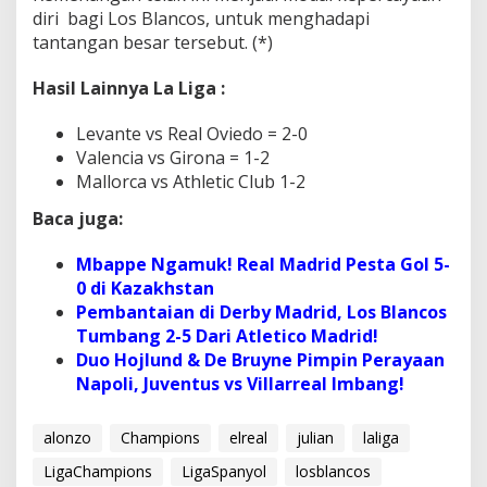
diri bagi Los Blancos, untuk menghadapi
tantangan besar tersebut. (*)
Hasil Lainnya La Liga :
Levante vs Real Oviedo = 2-0
Valencia vs Girona = 1-2
Mallorca vs Athletic Club 1-2
Baca juga:
Mbappe Ngamuk! Real Madrid Pesta Gol 5-
0 di Kazakhstan
Pembantaian di Derby Madrid, Los Blancos
Tumbang 2-5 Dari Atletico Madrid!
Duo Hojlund & De Bruyne Pimpin Perayaan
Napoli, Juventus vs Villarreal Imbang!
alonzo
Champions
elreal
julian
laliga
LigaChampions
LigaSpanyol
losblancos