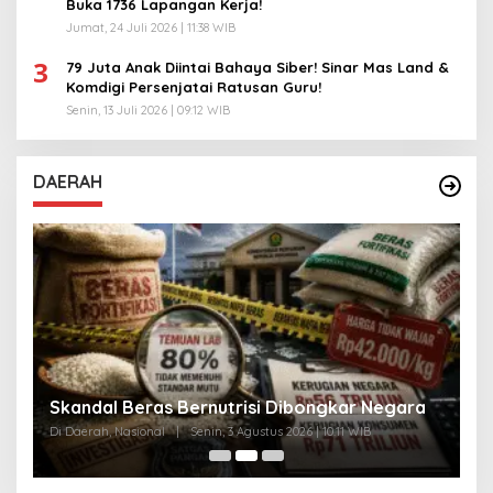
Buka 1736 Lapangan Kerja!
Jumat, 24 Juli 2026 | 11:38 WIB
3
79 Juta Anak Diintai Bahaya Siber! Sinar Mas Land &
Komdigi Persenjatai Ratusan Guru!
Senin, 13 Juli 2026 | 09:12 WIB
DAERAH
A
Skandal Beras Bernutrisi Dibongkar Negara
T
Di Daerah, Nasional
|
Senin, 3 Agustus 2026 | 10:11 WIB
Di