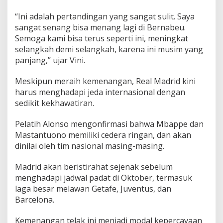
“Ini adalah pertandingan yang sangat sulit. Saya
sangat senang bisa menang lagi di Bernabeu.
Semoga kami bisa terus seperti ini, meningkat
selangkah demi selangkah, karena ini musim yang
panjang,” ujar Vini.
Meskipun meraih kemenangan, Real Madrid kini
harus menghadapi jeda internasional dengan
sedikit kekhawatiran.
Pelatih Alonso mengonfirmasi bahwa Mbappe dan
Mastantuono memiliki cedera ringan, dan akan
dinilai oleh tim nasional masing-masing.
Madrid akan beristirahat sejenak sebelum
menghadapi jadwal padat di Oktober, termasuk
laga besar melawan Getafe, Juventus, dan
Barcelona.
Kemenangan telak ini menjadi modal kepercayaan