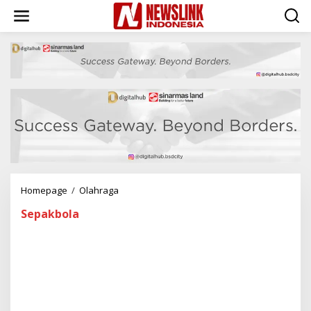
L
e
w
a
t
i
k
e
k
o
n
t
e
n
Homepage
/
Olahraga
P
e
Sepakbola
s
t
a
G
o
l
d
i