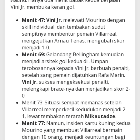
Vini Jr. membuka keran gol.
Menit 47: Vini Jr.
melewati Mourino dengan
skill individual, dan tembakan sudut
sempitnya membentur pemain Villarreal,
mengejutkan Arnau Tenas, mengubah skor
menjadi 1-0.
Menit 69:
Gelandang Bellingham kemudian
menjadi arsitek gol kedua di . Umpan
terobosannya kepada Vini Jr. berbuah penalti,
setelah sang pemain dijatuhkan Rafa Marin.
Vini Jr.
sukses mengeksekusi penalti,
melengkapi brace-nya dan menjadikan skor 2-
0.
Menit 73: Situasi sempat memanas setelah
Villarreal memperkecil kedudukan menjadi 2-
1, lewat tembakan terarah
Mikautadze
.
Menit 77:
Namun, insiden kartu kuning kedua
Mourino yang membuat Villarreal bermain
dengan 10 orang, menjadi keuntungan bagi