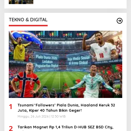
TEKNO & DIGITAL
1
Tsunami ‘Followers’ Piala Dunia, Haaland Keruk 32
Juta, Kiper 40 Tahun Bikin Geger!
Minggu, 26 Juli 2026 | 12:50 WIB
2
Tarikan Magnet Rp 1,4 Triliun D-HUB SEZ BSD City,