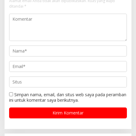
Alamat email Anda tidak akan dipublikasikan.
Ruas yang wajib
ditandai
*
Simpan nama, email, dan situs web saya pada peramban
ini untuk komentar saya berikutnya.