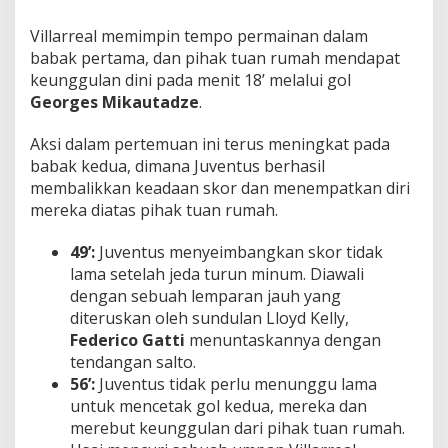
Villarreal memimpin tempo permainan dalam
babak pertama, dan pihak tuan rumah mendapat
keunggulan dini pada menit 18’ melalui gol
Georges Mikautadze
.
Aksi dalam pertemuan ini terus meningkat pada
babak kedua, dimana Juventus berhasil
membalikkan keadaan skor dan menempatkan diri
mereka diatas pihak tuan rumah.
49’:
Juventus menyeimbangkan skor tidak
lama setelah jeda turun minum. Diawali
dengan sebuah lemparan jauh yang
diteruskan oleh sundulan Lloyd Kelly,
Federico Gatti
menuntaskannya dengan
tendangan salto.
56’:
Juventus tidak perlu menunggu lama
untuk mencetak gol kedua, mereka dan
merebut keunggulan dari pihak tuan rumah.