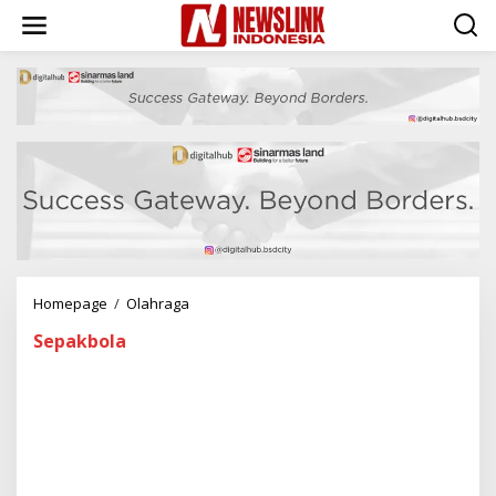
L
e
w
a
t
i
k
e
k
o
n
t
e
n
Homepage
/
Olahraga
D
u
Sepakbola
o
H
o
j
l
u
n
d