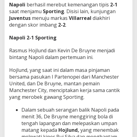
I
Napoli
berhasil merebut kemenangan tipis
2-1
m
saat menjamu
Sporting
.
Disisi lain, kunjungan
b
Juventus
menuju markas
Villarreal
diakhiri
a
dengan skor imbang
2-2
.
n
g
!
Napoli 2-1 Sporting
Rasmus Hojlund dan Kevin De Bruyne menjadi
bintang Napoli dalam pertemuan ini.
Hojlund, yang saat ini dalam masa pinjaman
bersama pasukan I Partenopei dari Manchester
United, dan De Bruyne, mantan pemain
Manchester City, menciptakan kerja sama cantik
yang merobek gawang Sporting.
Dalam sebuah serangan balik Napoli pada
menit 36, De Bruyne menggiring bola di
tengah lapangan dan melepaskan umpan
matang kepada
Hojlund,
yang menembak
melewati kiper Rui Silva dan menghantam