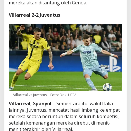
mereka akan ditantang oleh Genoa.
Villarreal 2-2 Juventus
Villarreal vs Juventus – Foto: Dok. UEFA
Villarreal, Spanyol
– Sementara itu, wakil Italia
lainnya, Juventus, mencatat hasil imbang ke empat
mereka secara beruntun dalam seluruh kompetisi,
setelah kemenangan mereka direbut di menit-
menit terakhir oleh Villarreal.