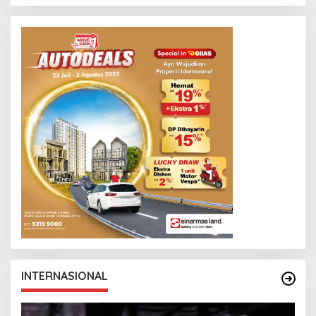
INTERNASIONAL