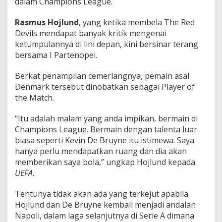
dalam Champions League.
Rasmus Hojlund
, yang ketika membela The Red
Devils mendapat banyak kritik mengenai
ketumpulannya di lini depan, kini bersinar terang
bersama I Partenopei.
Berkat penampilan cemerlangnya, pemain asal
Denmark tersebut dinobatkan sebagai Player of
the Match.
“Itu adalah malam yang anda impikan, bermain di
Champions League. Bermain dengan talenta luar
biasa seperti Kevin De Bruyne itu istimewa. Saya
hanya perlu mendapatkan ruang dan dia akan
memberikan saya bola,” ungkap Hojlund kepada
UEFA
.
Tentunya tidak akan ada yang terkejut apabila
Hojlund dan De Bruyne kembali menjadi andalan
Napoli, dalam laga selanjutnya di Serie A dimana