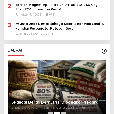
2
Tarikan Magnet Rp 1,4 Triliun D-HUB SEZ BSD City,
Buka 1736 Lapangan Kerja!
Jumat, 24 Juli 2026 | 11:38 WIB
3
79 Juta Anak Diintai Bahaya Siber! Sinar Mas Land &
Komdigi Persenjatai Ratusan Guru!
Senin, 13 Juli 2026 | 09:12 WIB
DAERAH
A
Skandal Beras Bernutrisi Dibongkar Negara
T
Di Daerah, Nasional
|
Senin, 3 Agustus 2026 | 10:11 WIB
Di