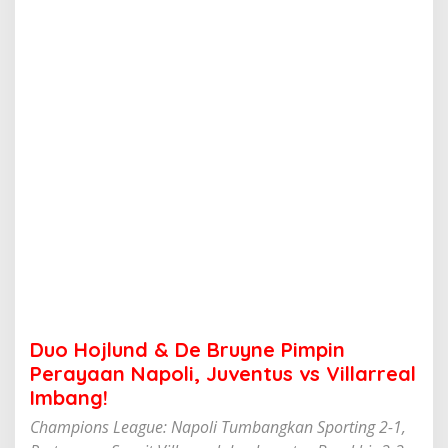
&
D
e
B
r
u
y
n
e
P
i
m
p
i
n
P
e
r
a
Duo Hojlund & De Bruyne Pimpin
y
a
Perayaan Napoli, Juventus vs Villarreal
a
Imbang!
n
N
Champions League: Napoli Tumbangkan Sporting 2-1,
a