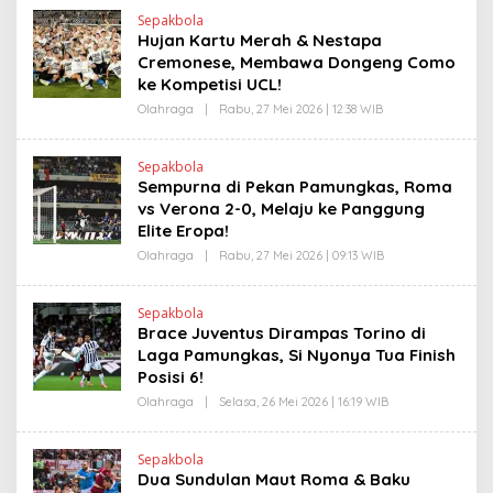
S
H
L
Sepakbola
H
I
Hujan Kartu Merah & Nestapa
E
N
N
Cremonese, Membawa Dongeng Como
K
D
ke Kompetisi UCL!
R
A
Olahraga
|
Rabu, 27 Mei 2026 | 12:38 WIB
O
N
L
E
E
W
H
S
Sepakbola
H
L
Sempurna di Pekan Pamungkas, Roma
E
I
N
vs Verona 2-0, Melaju ke Panggung
N
D
K
Elite Eropa!
R
A
Olahraga
|
Rabu, 27 Mei 2026 | 09:13 WIB
O
N
L
E
E
W
H
S
Sepakbola
H
L
Brace Juventus Dirampas Torino di
E
I
N
Laga Pamungkas, Si Nyonya Tua Finish
N
D
K
Posisi 6!
R
A
Olahraga
|
Selasa, 26 Mei 2026 | 16:19 WIB
O
N
L
E
E
W
H
S
Sepakbola
H
L
Dua Sundulan Maut Roma & Baku
E
I