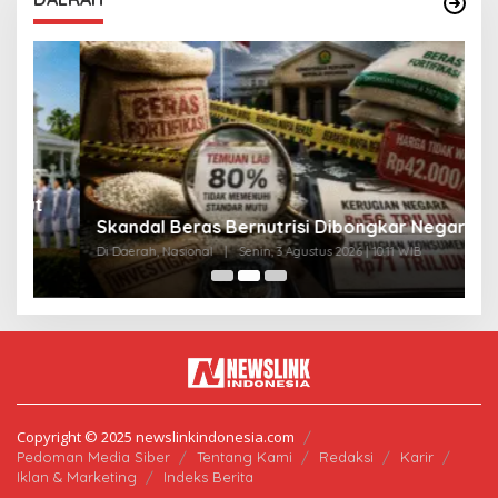
A
Skandal Beras Bernutrisi Dibongkar Negara
T
Di Daerah, Nasional
|
Senin, 3 Agustus 2026 | 10:11 WIB
Di
Copyright © 2025 newslinkindonesia.com
Pedoman Media Siber
Tentang Kami
Redaksi
Karir
Iklan & Marketing
Indeks Berita