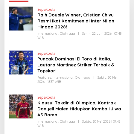
Sepakbola
Raih Double Winner, Cristian Chivu
Resmi Ikat Komitmen di Inter Milan
Hingga 2028!
Internasional
,
Olahraga
|
Senin, 22 Juni 2026 | 07:48
WIB
O
L
E
H
Sepakbola
H
Puncak Dominasi El Toro di Italia,
E
N
Lautaro Martinez Striker Terbaik &
D
Topskor!
R
A
Features
,
Internasional
,
Olahraga
|
Sabtu, 30 Mei
N
2026 | 18:37 WIB
O
E
L
W
E
S
H
L
Sepakbola
H
I
Klausul Takdir di Olimpico, Kontrak
E
N
N
Donyell Malen Hidupkan Kembali Jiwa
K
D
AS Roma!
R
A
Internasional
,
Olahraga
|
Sabtu, 30 Mei 2026 | 07:48
N
WIB
O
E
L
W