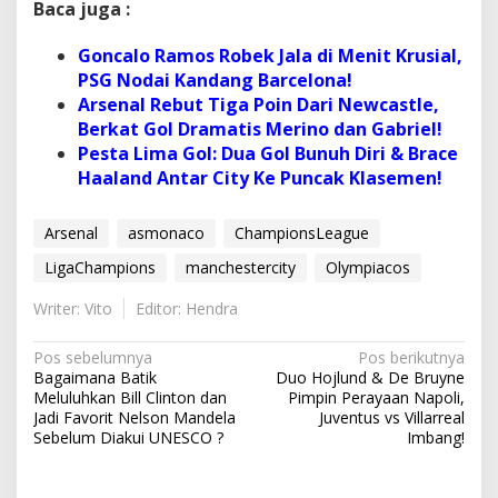
Baca juga :
Goncalo Ramos Robek Jala di Menit Krusial,
PSG Nodai Kandang Barcelona!
Arsenal Rebut Tiga Poin Dari Newcastle,
Berkat Gol Dramatis Merino dan Gabriel!
Pesta Lima Gol: Dua Gol Bunuh Diri & Brace
Haaland Antar City Ke Puncak Klasemen!
Arsenal
asmonaco
ChampionsLeague
LigaChampions
manchestercity
Olympiacos
Writer: Vito
Editor: Hendra
N
Pos sebelumnya
Pos berikutnya
Bagaimana Batik
Duo Hojlund & De Bruyne
a
Meluluhkan Bill Clinton dan
Pimpin Perayaan Napoli,
v
Jadi Favorit Nelson Mandela
Juventus vs Villarreal
Sebelum Diakui UNESCO ?
Imbang!
i
g