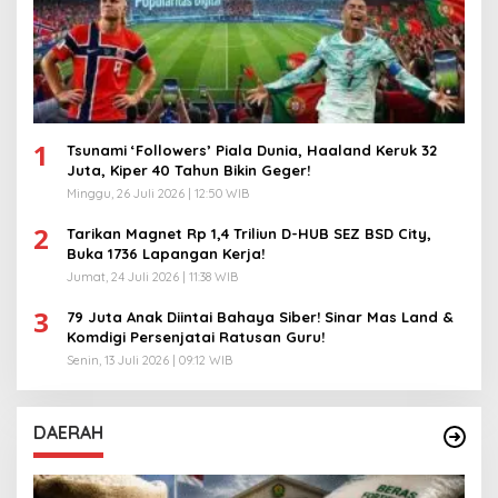
1
Tsunami ‘Followers’ Piala Dunia, Haaland Keruk 32
Juta, Kiper 40 Tahun Bikin Geger!
Minggu, 26 Juli 2026 | 12:50 WIB
2
Tarikan Magnet Rp 1,4 Triliun D-HUB SEZ BSD City,
Buka 1736 Lapangan Kerja!
Jumat, 24 Juli 2026 | 11:38 WIB
3
79 Juta Anak Diintai Bahaya Siber! Sinar Mas Land &
Komdigi Persenjatai Ratusan Guru!
Senin, 13 Juli 2026 | 09:12 WIB
DAERAH