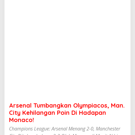
b
a
n
g
k
a
n
O
l
y
m
p
i
a
c
o
s
,
M
Arsenal Tumbangkan Olympiacos, Man.
a
n
City Kehilangan Poin Di Hadapan
.
Monaco!
C
i
Champions League: Arsenal Menang 2-0, Manchester
t