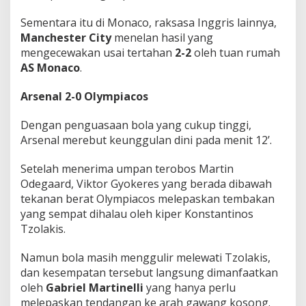
o
n
Sementara itu di Monaco, raksasa Inggris lainnya,
a
Manchester City
menelan hasil yang
c
mengecewakan usai tertahan
2-2
oleh tuan rumah
o
AS Monaco
.
!
Arsenal 2-0 Olympiacos
Dengan penguasaan bola yang cukup tinggi,
Arsenal merebut keunggulan dini pada menit 12’.
Setelah menerima umpan terobos Martin
Odegaard, Viktor Gyokeres yang berada dibawah
tekanan berat Olympiacos melepaskan tembakan
yang sempat dihalau oleh kiper Konstantinos
Tzolakis.
Namun bola masih menggulir melewati Tzolakis,
dan kesempatan tersebut langsung dimanfaatkan
oleh
Gabriel Martinelli
yang hanya perlu
melepaskan tendangan ke arah gawang kosong.