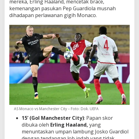
mereka, Erling Haaland, mencetak brace,
kemenangan pasukan Pep Guardiola musnah
dihadapan perlawanan gigih Monaco.
AS Monaco vs Manchester City – Foto: Dok. UEFA
15’
(Gol Manchester City)
: Papan skor
dibuka oleh
Erling Haaland,
yang
menuntaskan umpan lambung Josko Gvardiol
dengan tendangan lob indah yang tidak