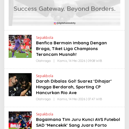
E
I
N
N
D
K
R
A
N
E
W
S
L
Sepakbola
I
Benfica Bermain Imbang Dengan
N
Braga, Tiket Liga Champions
K
Terancam Musnah!
Olahraga
|
Kamis, 14 Mei 2026 | 09:08 WIB
O
L
E
H
Sepakbola
H
Darah Dibalas Gol! Suarez ‘Dihajar’
E
N
Hingga Berdarah, Sporting CP
D
Hancurkan Rio Ave
R
A
Olahraga
|
Kamis, 14 Mei 2026 | 07:47 WIB
O
N
L
E
E
W
H
S
Sepakbola
H
L
Bagaimana Tim Juru Kunci AVS Futebol
E
I
N
SAD ‘Mencekik’ Sang Juara Porto
N
D