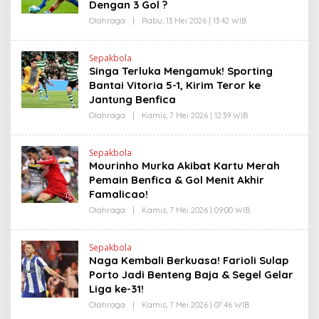
K
Dengan 3 Gol ?
R
A
Olahraga
|
Rabu, 13 Mei 2026 | 13:42 WIB
O
N
L
E
E
W
H
S
Sepakbola
H
L
Singa Terluka Mengamuk! Sporting
E
I
N
Bantai Vitoria 5-1, Kirim Teror ke
N
D
K
Jantung Benfica
R
A
Olahraga
|
Kamis, 7 Mei 2026 | 12:39 WIB
O
N
L
E
E
W
H
S
Sepakbola
H
L
Mourinho Murka Akibat Kartu Merah
E
I
N
Pemain Benfica & Gol Menit Akhir
N
D
K
Famalicao!
R
A
Olahraga
|
Kamis, 7 Mei 2026 | 09:00 WIB
O
N
L
E
E
W
H
S
Sepakbola
H
L
Naga Kembali Berkuasa! Farioli Sulap
E
I
N
Porto Jadi Benteng Baja & Segel Gelar
N
D
K
Liga ke-31!
R
A
Olahraga
|
Kamis, 7 Mei 2026 | 07:46 WIB
O
N
L