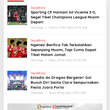
Sepakbola
Sporting CP Hantam Gil Vicente 3-0,
Segel Tiket Champions League Musim
Depan!
Olahraga
|
Kamis, 21 Mei 2026 | 07:45 WIB
O
L
E
H
Sepakbola
H
Ngenes! Benfica Tak Terkalahkan
E
N
Sepanjang Musim, Tapi Cuma Dapat
D
Tiket Malam Jumat
R
A
Olahraga
|
Rabu, 20 Mei 2026 | 07:53 WIB
O
N
L
E
E
W
H
S
Sepakbola
H
L
Estadio do Dragao Bergetar! Gol
E
I
N
Bunuh Diri Santa Clara Sempurnakan
N
D
K
Pesta Juara Porto
R
A
Olahraga
|
Senin, 18 Mei 2026 | 09:15 WIB
O
N
L
E
E
W
H
S
H
L