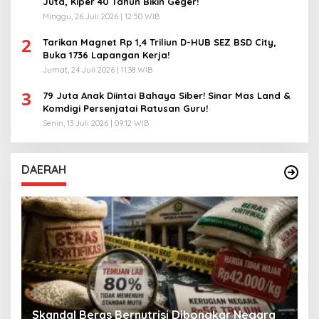
Juta, Kiper 40 Tahun Bikin Geger!
Minggu, 26 Juli 2026 | 12:50 WIB
2
Tarikan Magnet Rp 1,4 Triliun D-HUB SEZ BSD City,
Buka 1736 Lapangan Kerja!
Jumat, 24 Juli 2026 | 11:38 WIB
3
79 Juta Anak Diintai Bahaya Siber! Sinar Mas Land &
Komdigi Persenjatai Ratusan Guru!
Senin, 13 Juli 2026 | 09:12 WIB
DAERAH
A
Skandal Beras Bernutrisi Dibongkar Negara
T