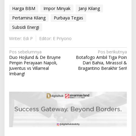
Harga BBM
Impor Minyak
Janji Kilang
Pertamina Kilang
Purbaya Tegas
Subsidi Energi
Writer: Edi P
Editor: E Priyono
N
Pos sebelumnya
Pos berikutnya
Duo Hojlund & De Bruyne
Botafogo Ambil Tiga Poin
a
Pimpin Perayaan Napoli,
Dari Bahia, Mirassol &
v
Juventus vs Villarreal
Bragantino Berakhir Seri!
Imbang!
i
g
a
s
i
p
o