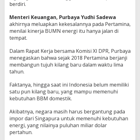
n
berdiri.
7
K
Menteri Keuangan, Purbaya Yudhi Sadewa
i
akhirnya meluapkan kekesalannya pada Pertamina,
l
menilai kinerja BUMN energi itu hanya jalan di
a
n
tempat.
g
!
Dalam Rapat Kerja bersama Komisi XI DPR, Purbaya
menegaskan bahwa sejak 2018 Pertamina berjanji
membangun tujuh kilang baru dalam waktu lima
tahun.
Faktanya, hingga saat ini Indonesia belum memiliki
satu pun kilang baru, yang mampu memenuhi
kebutuhan BBM domestik.
Akibatnya, negara masih harus bergantung pada
impor dari Singapura untuk memenuhi kebutuhan
energi, yang nilainya puluhan miliar dolar
pertahun.