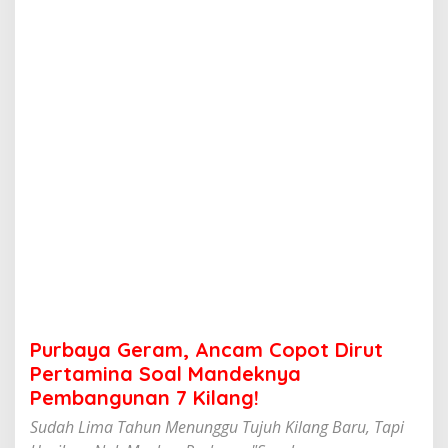
a
m
,
A
n
c
a
m
C
o
p
o
t
D
i
r
u
t
P
Purbaya Geram, Ancam Copot Dirut
e
r
Pertamina Soal Mandeknya
t
Pembangunan 7 Kilang!
a
m
Sudah Lima Tahun Menunggu Tujuh Kilang Baru, Tapi
i