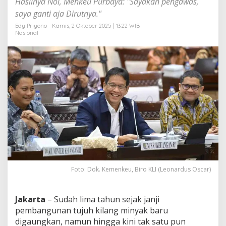
Hasilnya Nol, Menkeu Purbaya: "Sayakan pengawas,
n
saya ganti aja Dirutnya."
a
S
Edy Priyono
Kamis, 2 Oktober 2025 | 13:22 WIB
o
Nasional
a
l
M
a
n
d
e
k
n
y
a
P
e
m
b
Foto: Dok. Kemenkeu, Biro KLI (Leonardus Oscar)
a
n
g
Jakarta
– Sudah lima tahun sejak janji
u
pembangunan tujuh kilang minyak baru
n
digaungkan, namun hingga kini tak satu pun
a