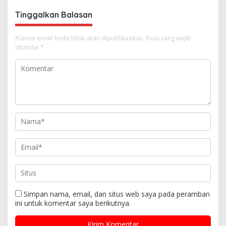
s
Tinggalkan Balasan
Alamat email Anda tidak akan dipublikasikan.
Ruas yang wajib
ditandai
*
Simpan nama, email, dan situs web saya pada peramban
ini untuk komentar saya berikutnya.