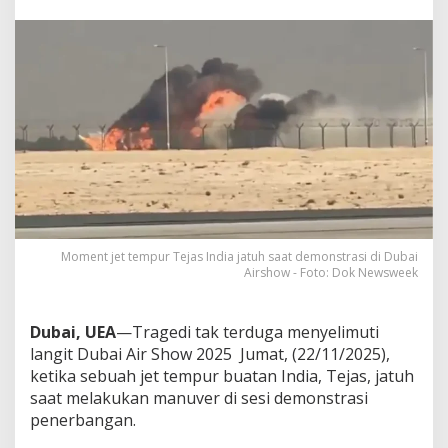
d
i
D
u
b
a
i
A
i
r
S
h
o
w
Moment jet tempur Tejas India jatuh saat demonstrasi di Dubai
Airshow - Foto: Dok Newsweek
Dubai, UEA
—Tragedi tak terduga menyelimuti
langit Dubai Air Show 2025 Jumat, (22/11/2025),
ketika sebuah jet tempur buatan India, Tejas, jatuh
saat melakukan manuver di sesi demonstrasi
penerbangan.