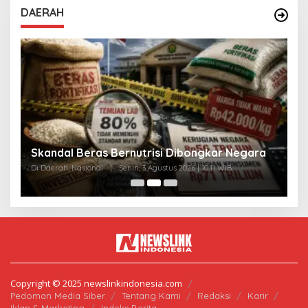
DAERAH
A
Skandal Beras Bernutrisi Dibongkar Negara
T
Di Daerah, Nasional
|
Senin, 3 Agustus 2026 | 10:11 WIB
Di
Copyright © 2025 newslinkindonesia.com
Pedoman Media Siber
Tentang Kami
Redaksi
Karir
Iklan & Marketing
Indeks Berita