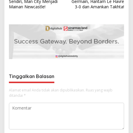
a
Sendiri, Man City Menjadi
Germain, Hantam Le Havre
v
Mainan Newcastle!
3-0 dan Amankan Takhta!
i
g
a
s
i
p
o
s
Tinggalkan Balasan
Alamat email Anda tidak akan dipublikasikan.
Ruas yang wajib
ditandai
*