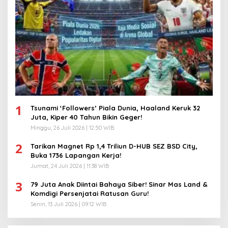
1
Tsunami ‘Followers’ Piala Dunia, Haaland Keruk 32
Juta, Kiper 40 Tahun Bikin Geger!
Minggu, 26 Juli 2026 | 12:50 WIB
2
Tarikan Magnet Rp 1,4 Triliun D-HUB SEZ BSD City,
Buka 1736 Lapangan Kerja!
Jumat, 24 Juli 2026 | 11:38 WIB
3
79 Juta Anak Diintai Bahaya Siber! Sinar Mas Land &
Komdigi Persenjatai Ratusan Guru!
Senin, 13 Juli 2026 | 09:12 WIB