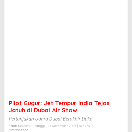
:
J
e
t
T
e
m
p
u
r
I
n
d
i
a
T
e
j
a
Pilot Gugur: Jet Tempur India Tejas
s
J
Jatuh di Dubai Air Show
a
Pertunjukan Udara Dubai Berakhir Duka
t
u
Yanti Newslink
Minggu, 23 November 2025 | 10:59 WIB
h
Internasional