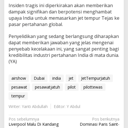
Insiden tragis ini diperkirakan akan memberikan
dampak signifikan dan berpotensi menghambat
upaya India untuk memasarkan jet tempur Tejas ke
pasar pertahanan global.
Penyelidikan yang sedang berlangsung diharapkan
dapat memberikan jawaban yang jelas mengenai
penyebab kecelakaan ini, yang sangat penting bagi
kredibilitas industri pertahanan India di mata dunia.
(YA)
airshow
Dubai
india
jet
JetTempurJatuh
pesawat
pesawatjatuh
pilot
pilottewas
tempur
Writer: Yanti Abdullah
Editor: Y Abdul
N
Pos sebelumnya
Pos berikutnya
Liverpool Malu Di Kandang
Dominasi Paris Saint-