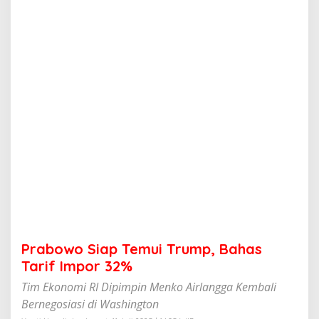
p
T
e
m
u
i
T
r
u
m
p
,
B
a
h
a
s
T
a
Prabowo Siap Temui Trump, Bahas
r
i
Tarif Impor 32%
f
Tim Ekonomi RI Dipimpin Menko Airlangga Kembali
I
m
Bernegosiasi di Washington
p