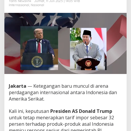
Yanti Newslink
Jumat, 11 Juli 2025 | 14:05 WIB
o
Internasional
,
Nasional
r
3
2
%
Jakarta
— Ketegangan baru muncul di arena
perdagangan internasional antara Indonesia dan
Amerika Serikat.
Kali ini, keputusan
Presiden AS Donald Trump
untuk tetap menerapkan tarif impor sebesar 32
persen terhadap produk-produk asal Indonesia
memicu respons serius dari pemerintah RI.