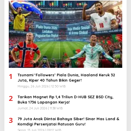
1
Tsunami ‘Followers’ Piala Dunia, Haaland Keruk 32
Juta, Kiper 40 Tahun Bikin Geger!
Minggu, 26 Juli 2026 | 12:50 WIB
2
Tarikan Magnet Rp 1,4 Triliun D-HUB SEZ BSD City,
Buka 1736 Lapangan Kerja!
Jumat, 24 Juli 2026 | 11:38 WIB
3
79 Juta Anak Diintai Bahaya Siber! Sinar Mas Land &
Komdigi Persenjatai Ratusan Guru!
Senin, 13 Juli 2026 | 09:12 WIB