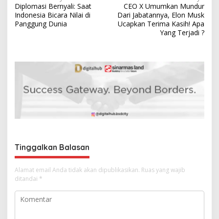
Diplomasi Bernyali: Saat
CEO X Umumkan Mundur
a
Indonesia Bicara Nilai di
Dari Jabatannya, Elon Musk
v
Panggung Dunia
Ucapkan Terima Kasih! Apa
Yang Terjadi ?
i
g
a
s
i
p
o
s
Tinggalkan Balasan
Alamat email Anda tidak akan dipublikasikan.
Ruas yang wajib
ditandai
*