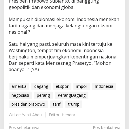
Presiden Prabowo Subianto, di panggung
geopolitik dan ekonomi global.
Mampukah diplomasi ekonomi Indonesia menekan
tarif dagang dan menjaga kelangsungan ekspor
nasional ?
Satu hal yang pasti, seluruh mata kini tertuju ke
Washington, tempat tim ekonomi Indonesia
berjibaku memperjuangkan kepentingan nasional.
Dan seperti kata Mensesneg Prasetyo, “Mohon
doanya…” (YA)
amerika
dagang
ekspor
impor
Indonesia
negosiasi
perang
PerangDagang
presiden prabowo
tarif
trump
Writer: Yanti Abdul
Editor: Hendra
N
Pos sebelumnya
Pos berikutnya