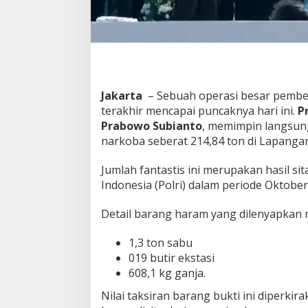
n
N
a
r
k
o
b
Jakarta
– Sebuah operasi besar pembe
a
terakhir mencapai puncaknya hari ini.
P
R
a
Prabowo Subianto
, memimpin langsun
k
narkoba seberat 214,84 ton di Lapangan
s
a
Jumlah fantastis ini merupakan hasil si
s
Indonesia (Polri) dalam periode Oktobe
a
.
Detail barang haram yang dilenyapkan 
1,3 ton sabu
019 butir ekstasi
608,1 kg ganja.
Nilai taksiran barang bukti ini diperk