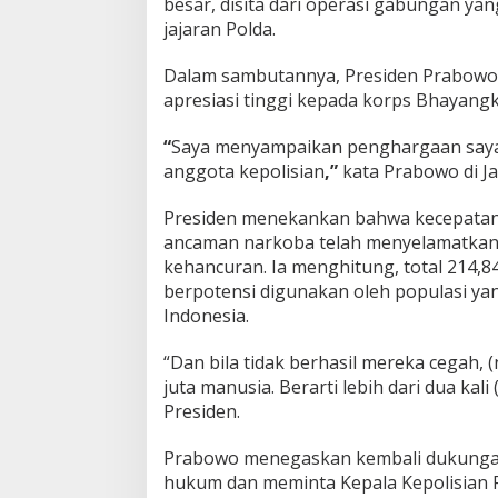
besar, disita dari operasi gabungan ya
jajaran Polda.
Dalam sambutannya, Presiden Prabowo
apresiasi tinggi kepada korps Bhayangk
“
Saya menyampaikan penghargaan saya
anggota kepolisian
,”
kata Prabowo di Ja
Presiden menekankan bahwa kecepatan
ancaman narkoba telah menyelamatkan 
kehancuran. Ia menghitung, total 214,84
berpotensi digunakan oleh populasi ya
Indonesia.
“Dan bila tidak berhasil mereka cegah,
juta manusia. Berarti lebih dari dua kal
Presiden.
Prabowo menegaskan kembali dukunga
hukum dan meminta Kepala Kepolisian RI