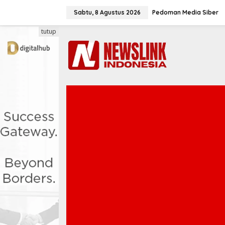
L
e
Sabtu, 8 Agustus 2026
Pedoman Media Siber
w
a
tutup
t
i
k
e
k
o
n
t
e
n