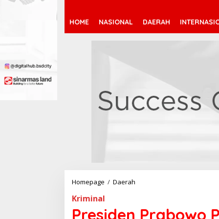
HOME
NASIONAL
DAERAH
INTERNASI
Homepage
/
Daerah
P
r
Kriminal
e
s
Presiden Prabowo 
i