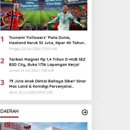
1
Tsunami ‘Followers’ Piala Dunia,
Haaland Keruk 32 Juta, Kiper 40 Tahun
Bikin Geger!
Minggu, 26 Juli 2026 | 12:50 WIB
2
Tarikan Magnet Rp 1,4 Triliun D-HUB SEZ
BSD City, Buka 1736 Lapangan Kerja!
Jumat, 24 Juli 2026 | 11:38 WIB
3
79 Juta Anak Diintai Bahaya Siber! Sinar
Mas Land & Komdigi Persenjatai
Ratusan Guru!
Senin, 13 Juli 2026 | 09:12 WIB
DAERAH