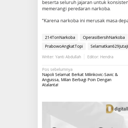
beserta seluruh jajaran untuk konsiste
memerangi peredaran narkoba.
“Karena narkoba ini merusak masa depa
214TonNarkoba
OperasiBersihNarkoba
PrabowoAngkatTopi
Selamatkan629JutaJ
Writer: Yanti Abdullah
Editor: Hendra
N
Pos sebelumnya
Napoli Selamat Berkat Milinkovic-Savic &
a
Anguissa, Milan Berbagi Poin Dengan
v
Atalanta!
i
g
a
s
i