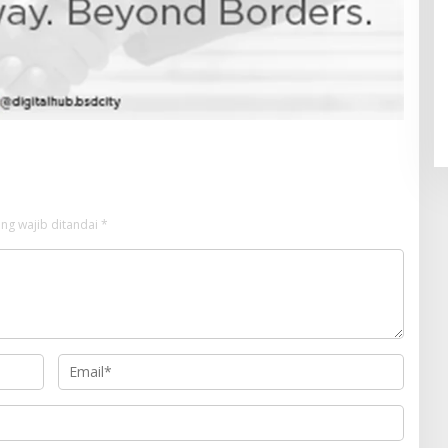
Pendaftaran Istana Dibuka,
Warga Berebut Kuota
Di Daerah, Nasional
|
Rabu, 5 Agustus 2026 |
09:13 WIB
ng wajib ditandai
*