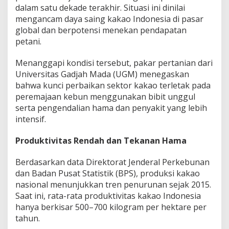
b
dalam satu dekade terakhir. Situasi ini dinilai
i
mengancam daya saing kakao Indonesia di pasar
t
global dan berpotensi menekan pendapatan
U
petani.
n
g
g
Menanggapi kondisi tersebut, pakar pertanian dari
u
Universitas Gadjah Mada (UGM) menegaskan
l
bahwa kunci perbaikan sektor kakao terletak pada
peremajaan kebun menggunakan bibit unggul
serta pengendalian hama dan penyakit yang lebih
intensif.
Produktivitas Rendah dan Tekanan Hama
Berdasarkan data Direktorat Jenderal Perkebunan
dan Badan Pusat Statistik (BPS), produksi kakao
nasional menunjukkan tren penurunan sejak 2015.
Saat ini, rata-rata produktivitas kakao Indonesia
hanya berkisar 500–700 kilogram per hektare per
tahun.