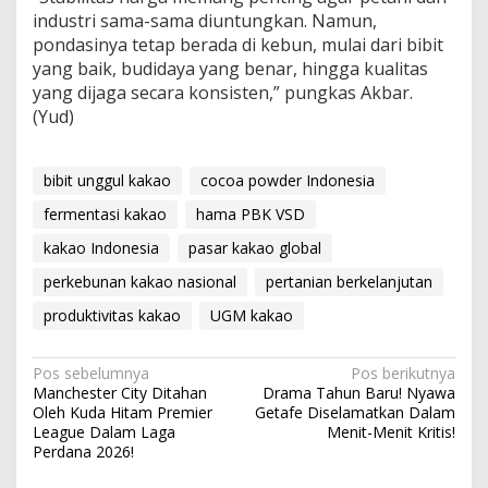
industri sama-sama diuntungkan. Namun,
pondasinya tetap berada di kebun, mulai dari bibit
yang baik, budidaya yang benar, hingga kualitas
yang dijaga secara konsisten,” pungkas Akbar.
(Yud)
bibit unggul kakao
cocoa powder Indonesia
fermentasi kakao
hama PBK VSD
kakao Indonesia
pasar kakao global
perkebunan kakao nasional
pertanian berkelanjutan
produktivitas kakao
UGM kakao
N
Pos sebelumnya
Pos berikutnya
Manchester City Ditahan
Drama Tahun Baru! Nyawa
a
Oleh Kuda Hitam Premier
Getafe Diselamatkan Dalam
v
League Dalam Laga
Menit-Menit Kritis!
Perdana 2026!
i