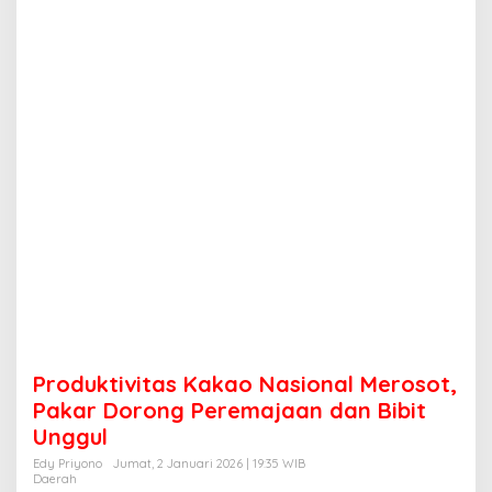
t
a
s
K
a
k
a
o
N
a
s
i
o
n
a
l
M
e
r
Produktivitas Kakao Nasional Merosot,
o
s
Pakar Dorong Peremajaan dan Bibit
o
Unggul
t
,
Edy Priyono
Jumat, 2 Januari 2026 | 19:35 WIB
Daerah
P