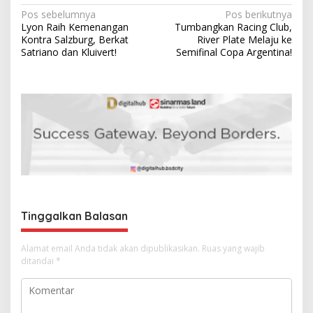
N
Pos sebelumnya
Pos berikutnya
Lyon Raih Kemenangan
Tumbangkan Racing Club,
a
Kontra Salzburg, Berkat
River Plate Melaju ke
v
Satriano dan Kluivert!
Semifinal Copa Argentina!
i
g
a
s
i
p
o
s
Tinggalkan Balasan
Alamat email Anda tidak akan dipublikasikan.
Ruas yang wajib
ditandai
*