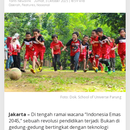
Yanti Newslink
Jumat, 3 Oktober 2025 | 18:59 WIB
S
Daerah
,
Features
,
Nasional
e
h
a
t
,
C
e
r
d
a
s
d
a
n
B
e
r
a
Foto: Dok. School of Universe Parung
k
h
l
Jakarta –
Di tengah ramai wacana “Indonesia Emas
a
2045,” sebuah revolusi pendidikan terjadi. Bukan di
k
gedung-gedung bertingkat dengan teknologi
!