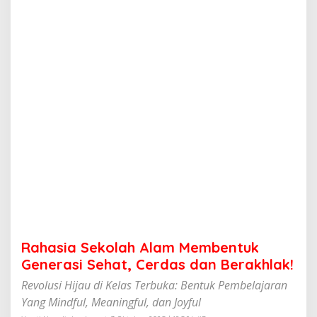
o
l
a
h
A
l
a
m
M
e
m
b
e
n
t
u
k
G
e
Rahasia Sekolah Alam Membentuk
n
e
Generasi Sehat, Cerdas dan Berakhlak!
r
Revolusi Hijau di Kelas Terbuka: Bentuk Pembelajaran
a
s
Yang Mindful, Meaningful, dan Joyful
i