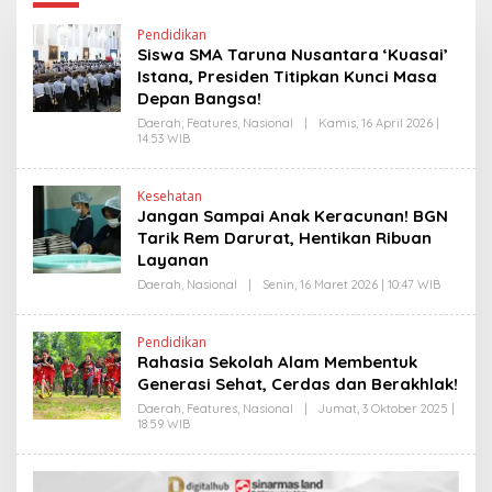
Pendidikan
Siswa SMA Taruna Nusantara ‘Kuasai’
Istana, Presiden Titipkan Kunci Masa
Depan Bangsa!
Daerah
,
Features
,
Nasional
|
Kamis, 16 April 2026 |
14:53 WIB
O
L
E
H
Kesehatan
H
Jangan Sampai Anak Keracunan! BGN
E
N
Tarik Rem Darurat, Hentikan Ribuan
D
Layanan
R
A
Daerah
,
Nasional
|
Senin, 16 Maret 2026 | 10:47 WIB
O
N
L
E
E
W
H
S
Pendidikan
H
L
Rahasia Sekolah Alam Membentuk
E
I
N
Generasi Sehat, Cerdas dan Berakhlak!
N
D
K
R
Daerah
,
Features
,
Nasional
|
Jumat, 3 Oktober 2025 |
A
18:59 WIB
O
N
L
E
E
W
H
S
Y