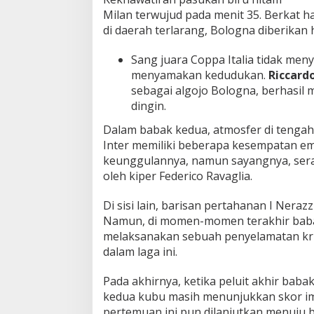
Milan terwujud pada menit 35. Berkat ha
di daerah terlarang, Bologna diberikan 
Sang juara Coppa Italia tidak me
menyamakan kedudukan.
Riccardo
sebagai algojo Bologna, berhasil
dingin.
Dalam babak kedua, atmosfer di tengah
Inter memiliki beberapa kesempatan 
keunggulannya, namun sayangnya, sera
oleh kiper Federico Ravaglia.
Di sisi lain, barisan pertahanan I Neraz
Namun, di momen-momen terakhir baba
melaksanakan sebuah penyelamatan kru
dalam laga ini.
Pada akhirnya, ketika peluit akhir bab
kedua kubu masih menunjukkan skor im
pertemuan ini pun dilanjutkan menuju b