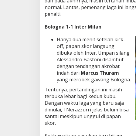
dan pada akhirnya, masih tertahan im
k
normal. Lantas, pemenang laga ini lang
e
penalti.
t
M
Bologna 1-1 Inter Milan
e
l
a
Hanya dua menit setelah kick-
w
off, papan skor langsung
a
dibuka oleh Inter. Umpan silang
n
Alessandro Bastoni disambut
N
dengan tendangan akrobat
a
p
indah dari
Marcus Thuram
o
yang merobek gawang Bologna.
l
i
Tentunya, pertandingan ini masih
!
terbuka lebar bagi kedua kubu.
Dengan waktu laga yang baru saja
dimulai, I Nerazzurri jelas belum bisa
santai meskipun unggul di papan
skor.
Kekhawatiran pasukan biru hitam