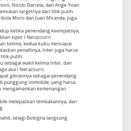
toni, Nicolo Barrela, dan Ange-Yoan
ukan targetnya dari titik putih.
Nikola Moro dan Juan Miranda, juga
idup ketika penendang keempatnya,
kkan kiper I Nerazzurri.
ngan kelima, kedua kubu mencapai
taskan penaltinya, Inter juga harus
itik putih.
u sebagai wakil kelima Inter, dan
ga asa I Nerazzurri.
at gilirannya sebagai penendang
di punggung Immobile, yang harus
uk mengamankan kemenangan
ile melepaskan tembakannya, dan
g.
pahit, selagi Bologna langsung