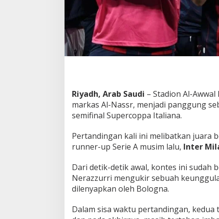
m
p
a
t
i
I
n
t
e
r
Riyadh, Arab Saudi
– Stadion Al-Awwal 
,
markas Al-Nassr, menjadi panggung se
B
o
semifinal Supercoppa Italiana.
l
o
Pertandingan kali ini melibatkan juara 
g
runner-up Serie A musim lalu,
Inter Mil
n
a
Dari detik-detik awal, kontes ini sudah 
K
u
Nerazzurri mengukir sebuah keunggulan
n
dilenyapkan oleh Bologna.
c
i
Dalam sisa waktu pertandingan, kedua t
T
i