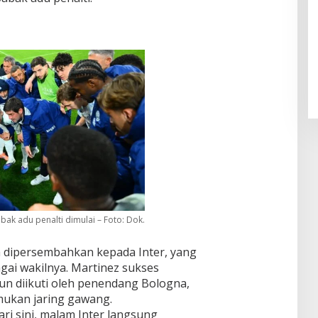
Pendaftaran Istana Dibuka,
Warga Berebut Kuota
Di Daerah, Nasional
|
Rabu, 5 Agustus 2026 |
09:13 WIB
bak adu penalti dimulai – Foto: Dok.
ma dipersembahkan kepada Inter, yang
gai wakilnya. Martinez sukses
un diikuti oleh penendang Bologna,
mukan jaring gawang.
ri sini, malam Inter langsung