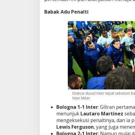
Babak Adu Penalti
Diskusi skuad Inter tepat sebelum ba
Inter Milan
Bologna 1-1 Inter
: Giliran perta
menunjuk
Lautaro Martinez
seba
mengeksekusi penaltinya, dan ia p
Lewis Ferguson
, yang juga mene
Bologna 2-1 Inter
: Namun mulai da