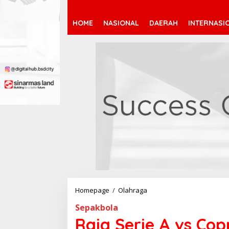
HOME
NASIONAL
DAERAH
INTERNASI
Homepage
/
Olahraga
R
a
Sepakbola
j
a
Raja Serie A vs Cop
S