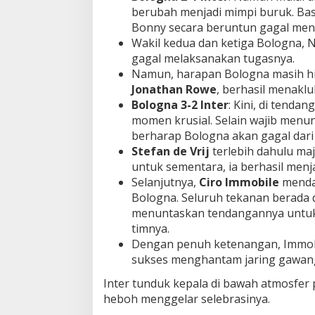
berubah menjadi mimpi buruk. Bas
Bonny secara beruntun gagal menem
Wakil kedua dan ketiga Bologna, 
gagal melaksanakan tugasnya.
Namun, harapan Bologna masih h
Jonathan Rowe
, berhasil menaklu
Bologna 3-2 Inter
: Kini, di tenda
momen krusial. Selain wajib menun
berharap Bologna akan gagal dari t
Stefan de Vrij
terlebih dahulu maj
untuk sementara, ia berhasil menja
Selanjutnya,
Ciro Immobile
mendap
Bologna. Seluruh tekanan berada 
menuntaskan tendangannya unt
timnya.
Dengan penuh ketenangan, Immob
sukses menghantam jaring gawan
Inter tunduk kepala di bawah atmosfer 
heboh menggelar selebrasinya.