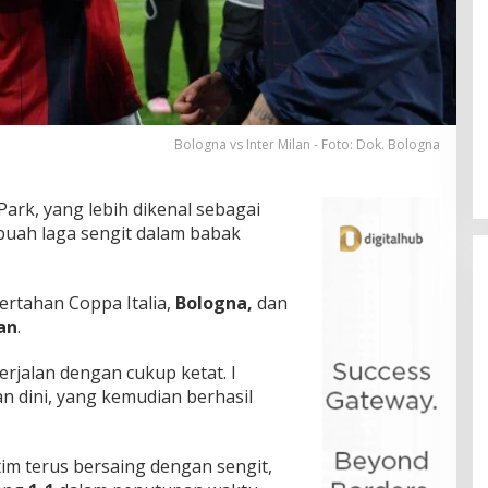
Bologna vs Inter Milan - Foto: Dok. Bologna
Park, yang lebih dikenal sebagai
buah laga sengit dalam babak
bertahan Coppa Italia,
Bologna,
dan
an
.
berjalan dengan cukup ketat. I
 dini, yang kemudian berhasil
im terus bersaing dengan sengit,