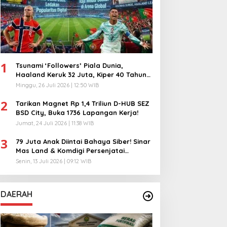
1
Tsunami ‘Followers’ Piala Dunia,
Haaland Keruk 32 Juta, Kiper 40 Tahun
Bikin Geger!
Minggu, 26 Juli 2026 | 12:50 WIB
2
Tarikan Magnet Rp 1,4 Triliun D-HUB SEZ
BSD City, Buka 1736 Lapangan Kerja!
Jumat, 24 Juli 2026 | 11:38 WIB
3
79 Juta Anak Diintai Bahaya Siber! Sinar
Mas Land & Komdigi Persenjatai
Ratusan Guru!
Senin, 13 Juli 2026 | 09:12 WIB
DAERAH