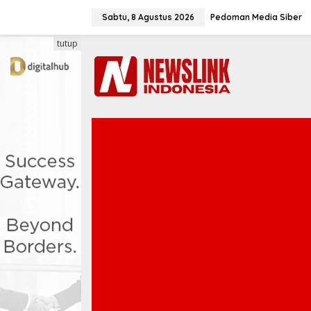
L
e
Sabtu, 8 Agustus 2026
Pedoman Media Siber
w
a
tutup
t
i
k
e
k
o
n
t
e
n