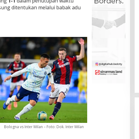
bang
1-1
dalam penutupan waktu
sung ditentukan melalui babak adu
Bologna vs Inter Milan – Foto: Dok. Inter Milan