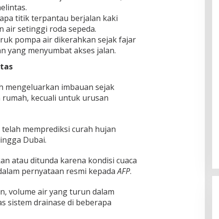
lintas.
pa titik terpantau berjalan kaki
 air setinggi roda sepeda.
uk pompa air dikerahkan sejak fajar
n yang menyumbat akses jalan.
itas
ah mengeluarkan imbauan sejak
m rumah, kecuali untuk urusan
 telah memprediksi curah hujan
ingga Dubai.
an atau ditunda karena kondisi cuaca
i dalam pernyataan resmi kepada
AFP
.
an, volume air yang turun dalam
s sistem drainase di beberapa