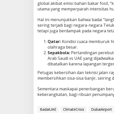
global akibat emisi bahan bakar fosil, 
utama yang memperparah intensitas hu
Hal ini menunjukkan bahwa badai “langk
sering terjadi bagi negara-negara Telu
tetapi juga berdampak pada negara tet
Qatar:
Kondisi cuaca memburuk h
olahraga besar.
Sepakbola:
Pertandingan perebuta
Arab Saudi vs UAE yang dijadwalka
dibatalkan karena lapangan terge
Petugas kebersihan dan teknisi jalan ra
membersihkan sisa-sisa banjir, seiring 
Sementara maskapai penerbangan beru
keberangkatan, bagi ribuan penumpang
BadaiUAE
ClimateCrisis
DubaiAirport