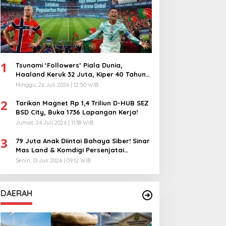
1
Tsunami ‘Followers’ Piala Dunia,
Haaland Keruk 32 Juta, Kiper 40 Tahun
Bikin Geger!
Minggu, 26 Juli 2026 | 12:50 WIB
2
Tarikan Magnet Rp 1,4 Triliun D-HUB SEZ
BSD City, Buka 1736 Lapangan Kerja!
Jumat, 24 Juli 2026 | 11:38 WIB
3
79 Juta Anak Diintai Bahaya Siber! Sinar
Mas Land & Komdigi Persenjatai
Ratusan Guru!
Senin, 13 Juli 2026 | 09:12 WIB
DAERAH