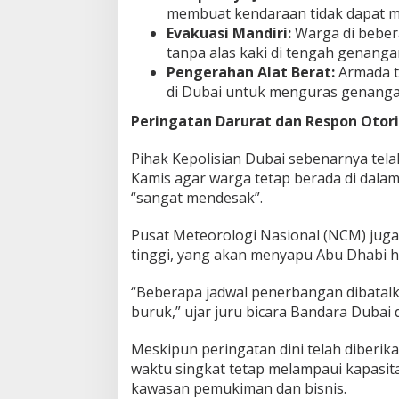
membuat kendaraan tidak dapat me
Evakuasi Mandiri:
Warga di bebera
tanpa alas kaki di tengah genangan
Pengerahan Alat Berat:
Armada tr
di Dubai untuk menguras genanga
Peringatan Darurat dan Respon Otor
Pihak Kepolisian Dubai sebenarnya tel
Kamis agar warga tetap berada di dala
“sangat mendesak”.
Pusat Meteorologi Nasional (NCM) juga
tinggi, yang akan menyapu Abu Dhabi h
“Beberapa jadwal penerbangan dibatalk
buruk,” ujar juru bicara Bandara Duba
Meskipun peringatan dini telah diberik
waktu singkat tetap melampaui kapasita
kawasan pemukiman dan bisnis.