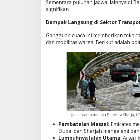
Sementara puluhan jadwal lainnya di 
u
signifikan.
m
p
Dampak Langsung di Sektor Transpor
u
h
!
Gangguan cuaca ini memberikan tekana
dan mobilitas warga. Berikut adalah po
Jalan utama menuju Bandara Sharja, UE
Pembatalan Massal:
Emirates me
Dubai dan Sharjah mengalami pen
Lumpuhnya Jalan Utama:
Arteri 