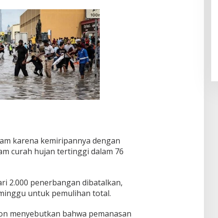
Pendaftaran Istana Dibuka,
Warga Berebut Kuota
Di Daerah, Nasional
|
Rabu, 5 Agustus 2026 |
09:13 WIB
alam karena kemiripannya dengan
am curah hujan tertinggi dalam 76
ari 2.000 penerbangan dibatalkan,
nggu untuk pemulihan total.
ution menyebutkan bahwa pemanasan