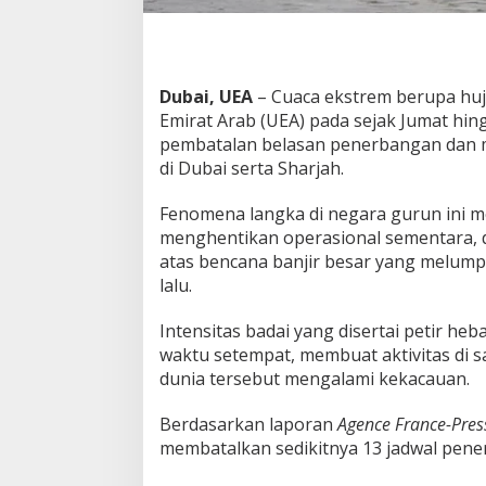
,
J
a
l
Dubai, UEA
– Cuaca ekstrem berupa huj
a
n
Emirat Arab (UEA) pada sejak Jumat hi
R
pembatalan belasan penerbangan dan 
a
di Dubai serta Sharjah.
y
a
Fenomena langka di negara gurun ini 
B
a
menghentikan operasional sementara, 
n
atas bencana banjir besar yang melump
j
lalu.
i
r
Intensitas badai yang disertai petir he
&
B
waktu setempat, membuat aktivitas di sa
a
dunia tersebut mengalami kekacauan.
n
d
Berdasarkan laporan
Agence France-Pres
a
membatalkan sedikitnya 13 jadwal pene
r
a
L