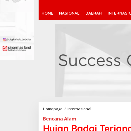
HOME
NASIONAL
DAERAH
INTERNASI
Homepage
/
Internasional
H
u
Bencana Alam
j
a
Hujan Badai Terjan
n