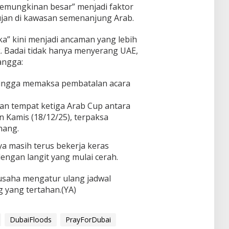
“kemungkinan besar” menjadi faktor
jan di kawasan semenanjung Arab.
a” kini menjadi ancaman yang lebih
k. Badai tidak hanya menyerang UAE,
angga:
ingga memaksa pembatalan acara
n tempat ketiga Arab Cup antara
n Kamis (18/12/25), terpaksa
nang.
ya masih terus bekerja keras
dengan langit yang mulai cerah.
saha mengatur ulang jadwal
 yang tertahan.(YA)
DubaiFloods
PrayForDubai